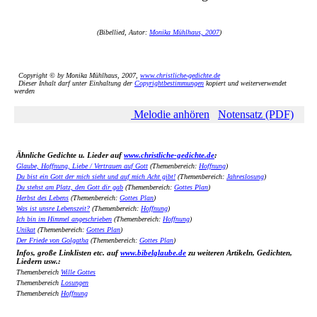
(Bibellied, Autor:
Monika Mühlhaus, 2007
)
Copyright © by Monika Mühlhaus, 2007,
www.christliche-gedichte.de
Dieser Inhalt darf unter Einhaltung der
Copyrightbestimmungen
kopiert und weiterverwendet
werden
Melodie anhören
Notensatz (PDF)
Ähnliche Gedichte u. Lieder auf
www.christliche-gedichte.de
:
Glaube, Hoffnung, Liebe / Vertrauen auf Gott
(Themenbereich:
Hoffnung
)
Du bist ein Gott der mich sieht und auf mich Acht gibt!
(Themenbereich:
Jahreslosung
)
Du stehst am Platz, den Gott dir gab
(Themenbereich:
Gottes Plan
)
Herbst des Lebens
(Themenbereich:
Gottes Plan
)
Was ist unsre Lebenszeit?
(Themenbereich:
Hoffnung
)
Ich bin im Himmel angeschrieben
(Themenbereich:
Hoffnung
)
Unikat
(Themenbereich:
Gottes Plan
)
Der Friede von Golgatha
(Themenbereich:
Gottes Plan
)
Infos, große Linklisten etc. auf
www.bibelglaube.de
zu weiteren Artikeln, Gedichten,
Liedern usw.:
Themenbereich
Wille Gottes
Themenbereich
Losungen
Themenbereich
Hoffnung