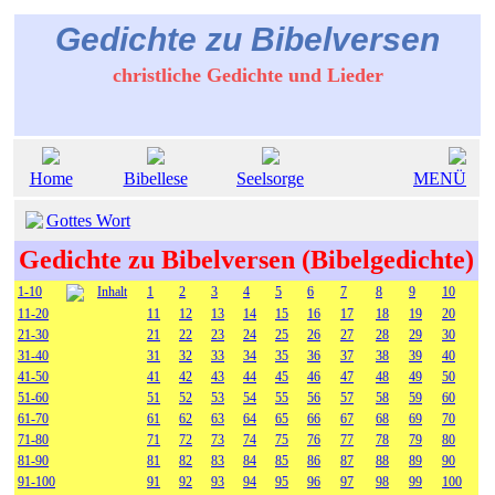
Gedichte zu Bibelversen
christliche Gedichte und Lieder
Home
Bibellese
Seelsorge
MENÜ
Gottes Wort
Gedichte zu Bibelversen (Bibelgedichte)
1-10
Inhalt
1
2
3
4
5
6
7
8
9
10
11-20
11
12
13
14
15
16
17
18
19
20
21-30
21
22
23
24
25
26
27
28
29
30
31-40
31
32
33
34
35
36
37
38
39
40
41-50
41
42
43
44
45
46
47
48
49
50
51-60
51
52
53
54
55
56
57
58
59
60
61-70
61
62
63
64
65
66
67
68
69
70
71-80
71
72
73
74
75
76
77
78
79
80
81-90
81
82
83
84
85
86
87
88
89
90
91-100
91
92
93
94
95
96
97
98
99
100