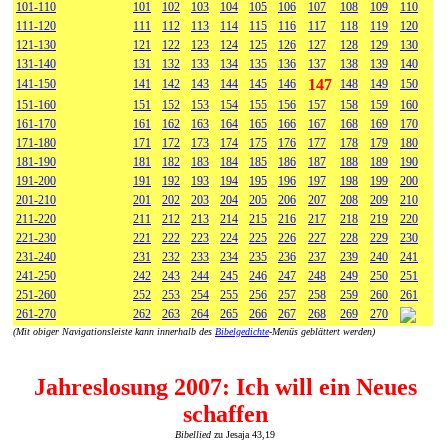
101-110
101
102
103
104
105
106
107
108
109
110
111-120
111
112
113
114
115
116
117
118
119
120
121-130
121
122
123
124
125
126
127
128
129
130
131-140
131
132
133
134
135
136
137
138
139
140
147
141-150
141
142
143
144
145
146
148
149
150
151-160
151
152
153
154
155
156
157
158
159
160
161-170
161
162
163
164
165
166
167
168
169
170
171-180
171
172
173
174
175
176
177
178
179
180
181-190
181
182
183
184
185
186
187
188
189
190
191-200
191
192
193
194
195
196
197
198
199
200
201-210
201
202
203
204
205
206
207
208
209
210
211-220
211
212
213
214
215
216
217
218
219
220
221-230
221
222
223
224
225
226
227
228
229
230
231-240
231
232
233
234
235
236
237
239
240
241
241-250
242
243
244
245
246
247
248
249
250
251
251-260
252
253
254
255
256
257
258
259
260
261
261-270
262
263
264
265
266
267
268
269
270
(Mit obiger Navigationsleiste kann innerhalb des
Bibelgedichte
-Menüs geblättert werden)
Jahreslosung 2007: Ich will ein Neues
schaffen
Bibellied
zu Jesaja 43,19