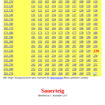
101-110
101
102
103
104
105
106
107
108
109
110
111-120
111
112
113
114
115
116
117
118
119
120
121-130
121
122
123
124
125
126
127
128
129
130
131-140
131
132
133
134
135
136
137
138
139
140
141-150
141
142
143
144
145
146
147
148
149
150
151-160
151
152
153
154
155
156
157
158
159
160
161-170
161
162
163
164
165
166
167
168
169
170
171-180
171
172
173
174
175
176
177
178
179
180
181-190
181
182
183
184
185
186
187
188
189
190
191-200
191
192
193
194
195
196
197
198
199
200
201-210
201
202
203
204
205
206
207
208
209
210
220
211-220
211
212
213
214
215
216
217
218
219
221-230
221
222
223
224
225
226
227
228
229
230
231-240
231
232
233
234
235
236
237
239
240
241
241-250
242
243
244
245
246
247
248
249
250
251
251-260
252
253
254
255
256
257
258
259
260
261
261-270
262
263
264
265
266
267
268
269
270
(Mit obiger Navigationsleiste kann innerhalb des
Bibelgedichte
-Menüs geblättert werden)
Sauerteig
Bibellied
zu 1. Korinther 5,6-7