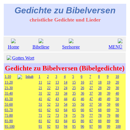
Gedichte zu Bibelversen
christliche Gedichte und Lieder
Home
Bibellese
Seelsorge
MENÜ
Gottes Wort
Gedichte zu Bibelversen (Bibelgedichte)
1-10
Inhalt
1
2
3
4
5
6
7
8
9
10
11-20
11
12
13
14
15
16
17
18
19
20
21-30
21
22
23
24
25
26
27
28
29
30
31-40
31
32
33
34
35
36
37
38
39
40
41-50
41
42
43
44
45
46
47
48
49
50
51-60
51
52
53
54
55
56
57
58
59
60
61-70
61
62
63
64
65
66
67
68
69
70
71-80
71
72
73
74
75
76
77
78
79
80
81-90
81
82
83
84
85
86
87
88
89
90
91-100
91
92
93
94
95
96
97
98
99
100