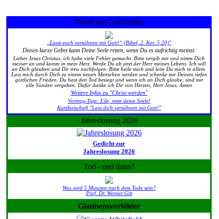
Friede mit Gott finden
„Lasst euch versöhnen mit Gott!“ (Bibel, 2. Kor. 5,20)"
Dieses kurze Gebet kann Deine Seele retten, wenn Du es aufrichtig meinst:
Lieber Jesus Christus, ich habe viele Fehler gemacht. Bitte vergib mir und nimm Dich
meiner an und komm in mein Herz. Werde Du ab jetzt der Herr meines Lebens. Ich will
an Dich glauben und Dir treu nachfolgen. Bitte heile mich und leite Du mich in allem.
Lass mich durch Dich zu einem neuen Menschen werden und schenke mir Deinen tiefen
göttlichen Frieden. Du hast den Tod besiegt und wenn ich an Dich glaube, sind mir
alle Sünden vergeben. Dafür danke ich Dir von Herzen, Herr Jesus. Amen
Weitere Infos zu "Christ werden"
Vortrag-Tipp: Eile, rette deine Seele!
Kurzbotschaft "Lass dich versöhnen mit Gott!"
Jahreslosung 2026
Gedicht zur
Jahreslosung 2026
Tod - und dann?
Was wird 5 Minuten nach dem Tode sein?
Prof. Dr. Werner Gitt
Glaubensvorbilder