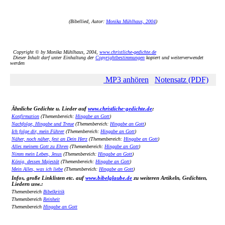
(Bibellied, Autor:
Monika Mühlhaus, 2004
)
Copyright © by Monika Mühlhaus, 2004,
www.christliche-gedichte.de
Dieser Inhalt darf unter Einhaltung der
Copyrightbestimmungen
kopiert und weiterverwendet
werden
MP3 anhören
Notensatz (PDF)
Ähnliche Gedichte u. Lieder auf
www.christliche-gedichte.de
:
Konfirmation
(Themenbereich:
Hingabe an Gott
)
Nachfolge, Hingabe und Treue
(Themenbereich:
Hingabe an Gott
)
Ich folge dir, mein Führer
(Themenbereich:
Hingabe an Gott
)
Näher, noch näher, fest an Dein Herz
(Themenbereich:
Hingabe an Gott
)
Alles meinem Gott zu Ehren
(Themenbereich:
Hingabe an Gott
)
Nimm mein Leben, Jesus
(Themenbereich:
Hingabe an Gott
)
König, dessen Majestät
(Themenbereich:
Hingabe an Gott
)
Mein Alles, was ich liebe
(Themenbereich:
Hingabe an Gott
)
Infos, große Linklisten etc. auf
www.bibelglaube.de
zu weiteren Artikeln, Gedichten,
Liedern usw.:
Themenbereich
Bibelkritik
Themenbereich
Reinheit
Themenbereich
Hingabe an Gott