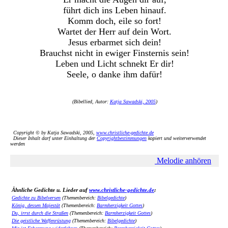
führt dich ins Leben hinauf.
Komm doch, eile so fort!
Wartet der Herr auf dein Wort.
Jesus erbarmet sich dein!
Brauchst nicht in ewiger Finsternis sein!
Leben und Licht schnekt Er dir!
Seele, o danke ihm dafür!
(Bibellied, Autor:
Katja Sawadski, 2005
)
Copyright © by Katja Sawadski, 2005,
www.christliche-gedichte.de
Dieser Inhalt darf unter Einhaltung der
Copyrightbestimmungen
kopiert und weiterverwendet
werden
Melodie anhören
Ähnliche Gedichte u. Lieder auf
www.christliche-gedichte.de
:
Gedichte zu Bibelversen
(Themenbereich:
Bibelgedichte
)
König, dessen Majestät
(Themenbereich:
Barmherzigkeit Gottes
)
Du, irrst durch die Straßen
(Themenbereich:
Barmherzigkeit Gottes
)
Die geistliche Waffenrüstung
(Themenbereich:
Bibelgedichte
)