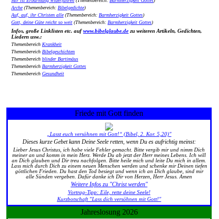
Mir ist Erbarmung widerfahren
(Themenbereich:
Barmherzigkeit Gottes
)
Arche
(Themenbereich:
Bibelgedichte
)
Auf, auf, ihr Christen alle
(Themenbereich:
Barmherzigkeit Gottes
)
Gott, deine Güte reicht so weit
(Themenbereich:
Barmherzigkeit Gottes
)
Infos, große Linklisten etc. auf
www.bibelglaube.de
zu weiteren Artikeln, Gedichten,
Liedern usw.:
Themenbereich
Krankheit
Themenbereich
Bibelgeschichten
Themenbereich
blinder Bartimäus
Themenbereich
Barmherzigkeit Gottes
Themenbereich
Gesundheit
Friede mit Gott finden
„Lasst euch versöhnen mit Gott!“ (Bibel, 2. Kor. 5,20)"
Dieses kurze Gebet kann Deine Seele retten, wenn Du es aufrichtig meinst:
Lieber Jesus Christus, ich habe viele Fehler gemacht. Bitte vergib mir und nimm Dich
meiner an und komm in mein Herz. Werde Du ab jetzt der Herr meines Lebens. Ich will
an Dich glauben und Dir treu nachfolgen. Bitte heile mich und leite Du mich in allem.
Lass mich durch Dich zu einem neuen Menschen werden und schenke mir Deinen tiefen
göttlichen Frieden. Du hast den Tod besiegt und wenn ich an Dich glaube, sind mir
alle Sünden vergeben. Dafür danke ich Dir von Herzen, Herr Jesus. Amen
Weitere Infos zu "Christ werden"
Vortrag-Tipp: Eile, rette deine Seele!
Kurzbotschaft "Lass dich versöhnen mit Gott!"
Jahreslosung 2026