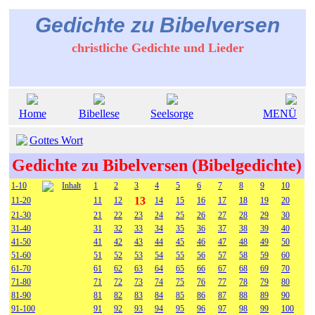
Gedichte zu Bibelversen
christliche Gedichte und Lieder
Home
Bibellese
Seelsorge
MENÜ
Gottes Wort
Gedichte zu Bibelversen (Bibelgedichte)
1-10
Inhalt
1
2
3
4
5
6
7
8
9
10
13
11-20
11
12
14
15
16
17
18
19
20
21-30
21
22
23
24
25
26
27
28
29
30
31-40
31
32
33
34
35
36
37
38
39
40
41-50
41
42
43
44
45
46
47
48
49
50
51-60
51
52
53
54
55
56
57
58
59
60
61-70
61
62
63
64
65
66
67
68
69
70
71-80
71
72
73
74
75
76
77
78
79
80
81-90
81
82
83
84
85
86
87
88
89
90
91-100
91
92
93
94
95
96
97
98
99
100