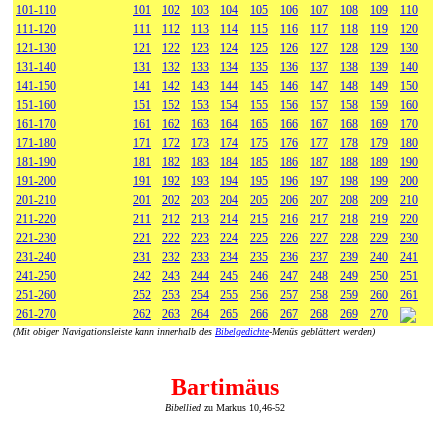
101-110
101
102
103
104
105
106
107
108
109
110
111-120
111
112
113
114
115
116
117
118
119
120
121-130
121
122
123
124
125
126
127
128
129
130
131-140
131
132
133
134
135
136
137
138
139
140
141-150
141
142
143
144
145
146
147
148
149
150
151-160
151
152
153
154
155
156
157
158
159
160
161-170
161
162
163
164
165
166
167
168
169
170
171-180
171
172
173
174
175
176
177
178
179
180
181-190
181
182
183
184
185
186
187
188
189
190
191-200
191
192
193
194
195
196
197
198
199
200
201-210
201
202
203
204
205
206
207
208
209
210
211-220
211
212
213
214
215
216
217
218
219
220
221-230
221
222
223
224
225
226
227
228
229
230
231-240
231
232
233
234
235
236
237
239
240
241
241-250
242
243
244
245
246
247
248
249
250
251
251-260
252
253
254
255
256
257
258
259
260
261
261-270
262
263
264
265
266
267
268
269
270
(Mit obiger Navigationsleiste kann innerhalb des
Bibelgedichte
-Menüs geblättert werden)
Bartimäus
Bibellied
zu Markus 10,46-52