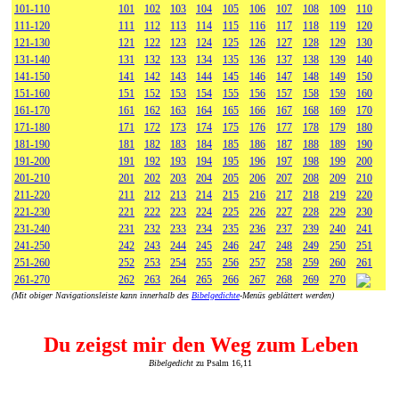
101-110
101
102
103
104
105
106
107
108
109
110
111-120
111
112
113
114
115
116
117
118
119
120
121-130
121
122
123
124
125
126
127
128
129
130
131-140
131
132
133
134
135
136
137
138
139
140
141-150
141
142
143
144
145
146
147
148
149
150
151-160
151
152
153
154
155
156
157
158
159
160
161-170
161
162
163
164
165
166
167
168
169
170
171-180
171
172
173
174
175
176
177
178
179
180
181-190
181
182
183
184
185
186
187
188
189
190
191-200
191
192
193
194
195
196
197
198
199
200
201-210
201
202
203
204
205
206
207
208
209
210
211-220
211
212
213
214
215
216
217
218
219
220
221-230
221
222
223
224
225
226
227
228
229
230
231-240
231
232
233
234
235
236
237
239
240
241
241-250
242
243
244
245
246
247
248
249
250
251
251-260
252
253
254
255
256
257
258
259
260
261
261-270
262
263
264
265
266
267
268
269
270
(Mit obiger Navigationsleiste kann innerhalb des
Bibelgedichte
-Menüs geblättert werden)
Du zeigst mir den Weg zum Leben
Bibelgedicht
zu Psalm 16,11