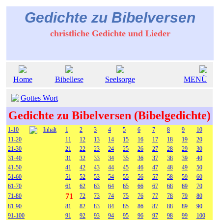
Gedichte zu Bibelversen
christliche Gedichte und Lieder
Home
Bibellese
Seelsorge
MENÜ
Gottes Wort
Gedichte zu Bibelversen (Bibelgedichte)
1-10
Inhalt
1
2
3
4
5
6
7
8
9
10
11-20
11
12
13
14
15
16
17
18
19
20
21-30
21
22
23
24
25
26
27
28
29
30
31-40
31
32
33
34
35
36
37
38
39
40
41-50
41
42
43
44
45
46
47
48
49
50
51-60
51
52
53
54
55
56
57
58
59
60
61-70
61
62
63
64
65
66
67
68
69
70
71
71-80
72
73
74
75
76
77
78
79
80
81-90
81
82
83
84
85
86
87
88
89
90
91-100
91
92
93
94
95
96
97
98
99
100