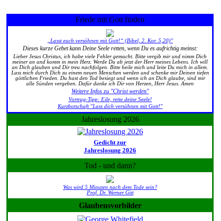
Friede mit Gott finden
„Lasst euch versöhnen mit Gott!“ (Bibel, 2. Kor. 5,20)"
Dieses kurze Gebet kann Deine Seele retten, wenn Du es aufrichtig meinst:
Lieber Jesus Christus, ich habe viele Fehler gemacht. Bitte vergib mir und nimm Dich
meiner an und komm in mein Herz. Werde Du ab jetzt der Herr meines Lebens. Ich will
an Dich glauben und Dir treu nachfolgen. Bitte heile mich und leite Du mich in allem.
Lass mich durch Dich zu einem neuen Menschen werden und schenke mir Deinen tiefen
göttlichen Frieden. Du hast den Tod besiegt und wenn ich an Dich glaube, sind mir
alle Sünden vergeben. Dafür danke ich Dir von Herzen, Herr Jesus. Amen
Weitere Infos zu "Christ werden"
Vortrag-Tipp: Eile, rette deine Seele!
Kurzbotschaft "Lass dich versöhnen mit Gott!"
Jahreslosung 2026
Gedicht zur
Jahreslosung 2026
Tod - und dann?
Was wird 5 Minuten nach dem Tode sein?
Prof. Dr. Werner Gitt
Glaubensvorbilder