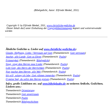
(Bibelgedicht, Autor: Elfriede Menkel, 2011)
Copyright © by Elfriede Menkel, 2011,
www.christliche-gedichte.de
Dieser Inhalt darf unter Einhaltung der
Copyrightbestimmungen
kopiert und weiterverwendet
werden
Ähnliche Gedichte u. Lieder auf
www.christliche-gedichte.de
:
Glaube, Hoffnung, Liebe / Vertrauen auf Gott
(Themenbereich:
Gott vertrauen
)
Jauchzt, alle Lande, Gott zu Ehren
(Themenbereich:
Psalm
)
Frömmigkeit
(Themenbereich:
Bibelgedicht
)
Singt, singt dem Herren neue Lieder
(Themenbereich:
Psalm
)
Lobt Gott, den Herrn der Herrlichkeit
(Themenbereich:
Psalm
)
Nun jauchzt dem Herren, alle Welt
(Themenbereich:
Psalm
)
Ich will, solang ich lebe, Gott rühmen immerdar
(Themenbereich:
Psalm
)
O meine Seel, du sollst den Herren preisen
(Themenbereich:
Psalm
)
Infos, große Linklisten etc. auf
www.bibelglaube.de
zu weiteren Artikeln, Gedichten,
Liedern usw.:
Themenbereich
Orientierung
Themenbereich
Gott anvertrauen
Themenbereich
Psalm
Themenbereich
Bibelgeschichten