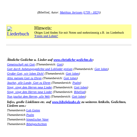
(Bibellied, Autor:
Matthias Jorissen (1739 - 1823)
)
Hinweis:
Obiges Lied finden Sie mit Noten und mehrstimmig z.B. im Liederbuch
'Feiern und Loben!'
Ähnliche Gedichte u. Lieder auf
www.christliche-gedichte.de
:
Gemeinschaft mit Gott
(Themenbereich:
Gott
)
Gott durch Anbetungsgedichte und Loblieder preisen
(Themenbereich:
Gott loben
)
Großer Gott, wir loben Dich!
(Themenbereich:
Gott loben
)
Alles meinem Gott zu Ehren
(Themenbereich:
Gott loben
)
Jauchzt, alle Lande, Gott zu Ehren
(Themenbereich:
Psalm
)
Singt, singt dem Herren neue Lieder
(Themenbereich:
Gott loben
)
Singt, singt dem Herren neue Lieder
(Themenbereich:
Bibellied
)
Nun jauchzt dem Herren, alle Welt
(Themenbereich:
Gott loben
)
Infos, große Linklisten etc. auf
www.bibelglaube.de
zu weiteren Artikeln, Gedichten,
Liedern usw.:
Themenbereich
Lob Gottes
Themenbereich
Psalm
Themenbereich
himmlischer Vater
Themenbereich
Bibelgeschichten