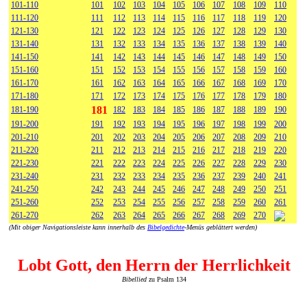
101-110
101
102
103
104
105
106
107
108
109
110
111-120
111
112
113
114
115
116
117
118
119
120
121-130
121
122
123
124
125
126
127
128
129
130
131-140
131
132
133
134
135
136
137
138
139
140
141-150
141
142
143
144
145
146
147
148
149
150
151-160
151
152
153
154
155
156
157
158
159
160
161-170
161
162
163
164
165
166
167
168
169
170
171-180
171
172
173
174
175
176
177
178
179
180
181
181-190
182
183
184
185
186
187
188
189
190
191-200
191
192
193
194
195
196
197
198
199
200
201-210
201
202
203
204
205
206
207
208
209
210
211-220
211
212
213
214
215
216
217
218
219
220
221-230
221
222
223
224
225
226
227
228
229
230
231-240
231
232
233
234
235
236
237
239
240
241
241-250
242
243
244
245
246
247
248
249
250
251
251-260
252
253
254
255
256
257
258
259
260
261
261-270
262
263
264
265
266
267
268
269
270
(Mit obiger Navigationsleiste kann innerhalb des
Bibelgedichte
-Menüs geblättert werden)
Lobt Gott, den Herrn der Herrlichkeit
Bibellied
zu Psalm 134