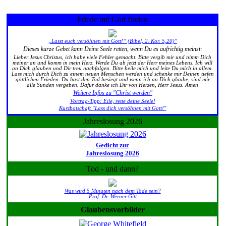
Friede mit Gott finden
„Lasst euch versöhnen mit Gott!“ (Bibel, 2. Kor. 5,20)"
Dieses kurze Gebet kann Deine Seele retten, wenn Du es aufrichtig meinst:
Lieber Jesus Christus, ich habe viele Fehler gemacht. Bitte vergib mir und nimm Dich
meiner an und komm in mein Herz. Werde Du ab jetzt der Herr meines Lebens. Ich will
an Dich glauben und Dir treu nachfolgen. Bitte heile mich und leite Du mich in allem.
Lass mich durch Dich zu einem neuen Menschen werden und schenke mir Deinen tiefen
göttlichen Frieden. Du hast den Tod besiegt und wenn ich an Dich glaube, sind mir
alle Sünden vergeben. Dafür danke ich Dir von Herzen, Herr Jesus. Amen
Weitere Infos zu "Christ werden"
Vortrag-Tipp: Eile, rette deine Seele!
Kurzbotschaft "Lass dich versöhnen mit Gott!"
Jahreslosung 2026
Gedicht zur
Jahreslosung 2026
Tod - und dann?
Was wird 5 Minuten nach dem Tode sein?
Prof. Dr. Werner Gitt
Glaubensvorbilder