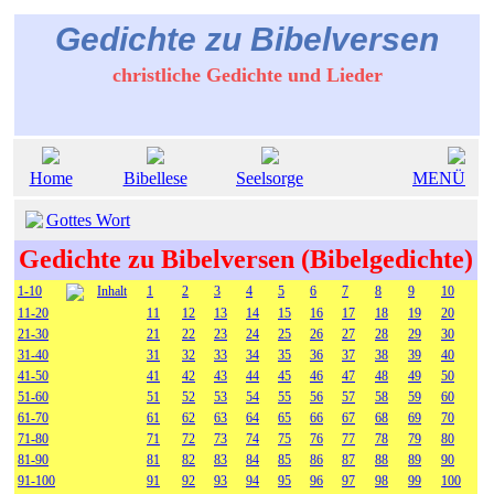
Gedichte zu Bibelversen
christliche Gedichte und Lieder
Home
Bibellese
Seelsorge
MENÜ
Gottes Wort
Gedichte zu Bibelversen (Bibelgedichte)
1-10
Inhalt
1
2
3
4
5
6
7
8
9
10
11-20
11
12
13
14
15
16
17
18
19
20
21-30
21
22
23
24
25
26
27
28
29
30
31-40
31
32
33
34
35
36
37
38
39
40
41-50
41
42
43
44
45
46
47
48
49
50
51-60
51
52
53
54
55
56
57
58
59
60
61-70
61
62
63
64
65
66
67
68
69
70
71-80
71
72
73
74
75
76
77
78
79
80
81-90
81
82
83
84
85
86
87
88
89
90
91-100
91
92
93
94
95
96
97
98
99
100