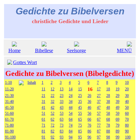
Gedichte zu Bibelversen
christliche Gedichte und Lieder
Home
Bibellese
Seelsorge
MENÜ
Gottes Wort
Gedichte zu Bibelversen (Bibelgedichte)
1-10
Inhalt
1
2
3
4
5
6
7
8
9
10
16
11-20
11
12
13
14
15
17
18
19
20
21-30
21
22
23
24
25
26
27
28
29
30
31-40
31
32
33
34
35
36
37
38
39
40
41-50
41
42
43
44
45
46
47
48
49
50
51-60
51
52
53
54
55
56
57
58
59
60
61-70
61
62
63
64
65
66
67
68
69
70
71-80
71
72
73
74
75
76
77
78
79
80
81-90
81
82
83
84
85
86
87
88
89
90
91-100
91
92
93
94
95
96
97
98
99
100