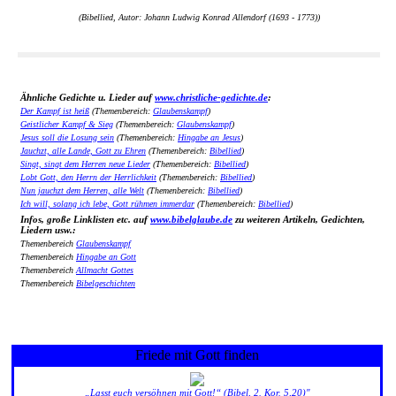
(Bibellied, Autor: Johann Ludwig Konrad Allendorf (1693 - 1773))
Ähnliche Gedichte u. Lieder auf
www.christliche-gedichte.de
:
Der Kampf ist heiß
(Themenbereich:
Glaubenskampf
)
Geistlicher Kampf & Sieg
(Themenbereich:
Glaubenskampf
)
Jesus soll die Losung sein
(Themenbereich:
Hingabe an Jesus
)
Jauchzt, alle Lande, Gott zu Ehren
(Themenbereich:
Bibellied
)
Singt, singt dem Herren neue Lieder
(Themenbereich:
Bibellied
)
Lobt Gott, den Herrn der Herrlichkeit
(Themenbereich:
Bibellied
)
Nun jauchzt dem Herren, alle Welt
(Themenbereich:
Bibellied
)
Ich will, solang ich lebe, Gott rühmen immerdar
(Themenbereich:
Bibellied
)
Infos, große Linklisten etc. auf
www.bibelglaube.de
zu weiteren Artikeln, Gedichten,
Liedern usw.:
Themenbereich
Glaubenskampf
Themenbereich
Hingabe an Gott
Themenbereich
Allmacht Gottes
Themenbereich
Bibelgeschichten
Friede mit Gott finden
„Lasst euch versöhnen mit Gott!“ (Bibel, 2. Kor. 5,20)"