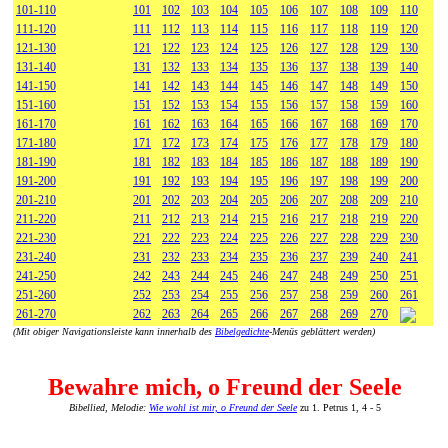
101-110
101
102
103
104
105
106
107
108
109
110
111-120
111
112
113
114
115
116
117
118
119
120
121-130
121
122
123
124
125
126
127
128
129
130
131-140
131
132
133
134
135
136
137
138
139
140
141-150
141
142
143
144
145
146
147
148
149
150
151-160
151
152
153
154
155
156
157
158
159
160
161-170
161
162
163
164
165
166
167
168
169
170
171-180
171
172
173
174
175
176
177
178
179
180
181-190
181
182
183
184
185
186
187
188
189
190
191-200
191
192
193
194
195
196
197
198
199
200
201-210
201
202
203
204
205
206
207
208
209
210
211-220
211
212
213
214
215
216
217
218
219
220
221-230
221
222
223
224
225
226
227
228
229
230
231-240
231
232
233
234
235
236
237
239
240
241
241-250
242
243
244
245
246
247
248
249
250
251
251-260
252
253
254
255
256
257
258
259
260
261
261-270
262
263
264
265
266
267
268
269
270
(Mit obiger Navigationsleiste kann innerhalb des
Bibelgedichte
-Menüs geblättert werden)
Bewahre mich, o Freund der Seele
Bibellied, Melodie:
Wie wohl ist mir, o Freund der Seele
zu 1. Petrus 1, 4 - 5