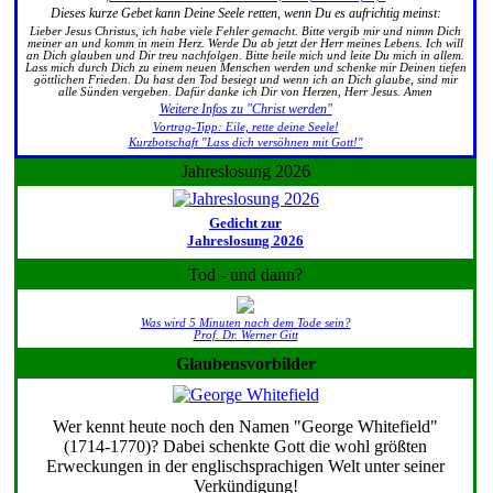
Dieses kurze Gebet kann Deine Seele retten, wenn Du es aufrichtig meinst:
Lieber Jesus Christus, ich habe viele Fehler gemacht. Bitte vergib mir und nimm Dich
meiner an und komm in mein Herz. Werde Du ab jetzt der Herr meines Lebens. Ich will
an Dich glauben und Dir treu nachfolgen. Bitte heile mich und leite Du mich in allem.
Lass mich durch Dich zu einem neuen Menschen werden und schenke mir Deinen tiefen
göttlichen Frieden. Du hast den Tod besiegt und wenn ich an Dich glaube, sind mir
alle Sünden vergeben. Dafür danke ich Dir von Herzen, Herr Jesus. Amen
Weitere Infos zu "Christ werden"
Vortrag-Tipp: Eile, rette deine Seele!
Kurzbotschaft "Lass dich versöhnen mit Gott!"
Jahreslosung 2026
Gedicht zur
Jahreslosung 2026
Tod - und dann?
Was wird 5 Minuten nach dem Tode sein?
Prof. Dr. Werner Gitt
Glaubensvorbilder
Wer kennt heute noch den Namen "George Whitefield"
(1714-1770)? Dabei schenkte Gott die wohl größten
Erweckungen in der englischsprachigen Welt unter seiner
Verkündigung!