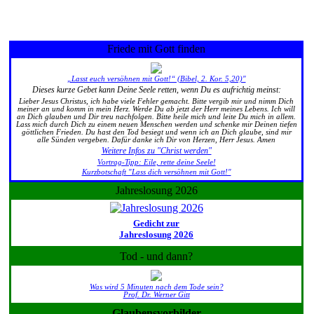
Friede mit Gott finden
„Lasst euch versöhnen mit Gott!“ (Bibel, 2. Kor. 5,20)"
Dieses kurze Gebet kann Deine Seele retten, wenn Du es aufrichtig meinst:
Lieber Jesus Christus, ich habe viele Fehler gemacht. Bitte vergib mir und nimm Dich
meiner an und komm in mein Herz. Werde Du ab jetzt der Herr meines Lebens. Ich will
an Dich glauben und Dir treu nachfolgen. Bitte heile mich und leite Du mich in allem.
Lass mich durch Dich zu einem neuen Menschen werden und schenke mir Deinen tiefen
göttlichen Frieden. Du hast den Tod besiegt und wenn ich an Dich glaube, sind mir
alle Sünden vergeben. Dafür danke ich Dir von Herzen, Herr Jesus. Amen
Weitere Infos zu "Christ werden"
Vortrag-Tipp: Eile, rette deine Seele!
Kurzbotschaft "Lass dich versöhnen mit Gott!"
Jahreslosung 2026
Gedicht zur
Jahreslosung 2026
Tod - und dann?
Was wird 5 Minuten nach dem Tode sein?
Prof. Dr. Werner Gitt
Glaubensvorbilder