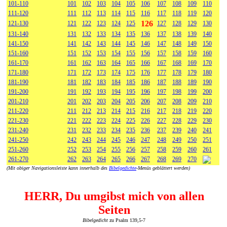
101-110
101
102
103
104
105
106
107
108
109
110
111-120
111
112
113
114
115
116
117
118
119
120
126
121-130
121
122
123
124
125
127
128
129
130
131-140
131
132
133
134
135
136
137
138
139
140
141-150
141
142
143
144
145
146
147
148
149
150
151-160
151
152
153
154
155
156
157
158
159
160
161-170
161
162
163
164
165
166
167
168
169
170
171-180
171
172
173
174
175
176
177
178
179
180
181-190
181
182
183
184
185
186
187
188
189
190
191-200
191
192
193
194
195
196
197
198
199
200
201-210
201
202
203
204
205
206
207
208
209
210
211-220
211
212
213
214
215
216
217
218
219
220
221-230
221
222
223
224
225
226
227
228
229
230
231-240
231
232
233
234
235
236
237
239
240
241
241-250
242
243
244
245
246
247
248
249
250
251
251-260
252
253
254
255
256
257
258
259
260
261
261-270
262
263
264
265
266
267
268
269
270
(Mit obiger Navigationsleiste kann innerhalb des
Bibelgedichte
-Menüs geblättert werden)
HERR, Du umgibst mich von allen
Seiten
Bibelgedicht
zu Psalm 139,5-7