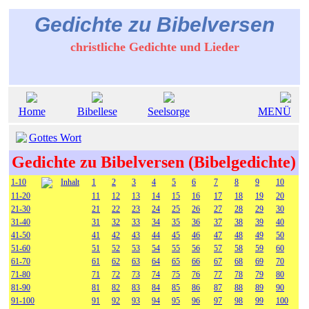
Gedichte zu Bibelversen
christliche Gedichte und Lieder
Home
Bibellese
Seelsorge
MENÜ
Gottes Wort
Gedichte zu Bibelversen (Bibelgedichte)
1-10
Inhalt
1
2
3
4
5
6
7
8
9
10
11-20
11
12
13
14
15
16
17
18
19
20
21-30
21
22
23
24
25
26
27
28
29
30
31-40
31
32
33
34
35
36
37
38
39
40
41-50
41
42
43
44
45
46
47
48
49
50
51-60
51
52
53
54
55
56
57
58
59
60
61-70
61
62
63
64
65
66
67
68
69
70
71-80
71
72
73
74
75
76
77
78
79
80
81-90
81
82
83
84
85
86
87
88
89
90
91-100
91
92
93
94
95
96
97
98
99
100