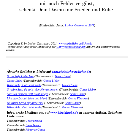
mir auch Fehler vergibst,
schenkt Dein Dasein mir Frieden und Ruhe.
(Bibelgedicht, Autor:
Lothar Gassmann, 2011
)
Copyright © by Lothar Gassmann, 2011,
www.christliche-gedichte.de
Dieser Inhalt darf unter Einhaltung der
Copyrightbestimmungen
kopiert und weiterverwendet
werden
Ähnliche Gedichte u. Lieder auf
www.christliche-gedichte.de
:
O, die tiefe Liebe Jesu
(Themenbereich:
Gottes Liebe
)
Gottes Liebe
(Themenbereich:
Gottes Liebe
)
Weine nicht, Gott lebet noch
(Themenbereich:
Gottes Liebe
)
O meine Seel, du sollst den Herren preisen
(Themenbereich:
Gottes Liebe
)
Sollt ich meinem Gott nicht singen
(Themenbereich:
Gottes Liebe
)
Ich singe Dir mit Herz und Mund
(Themenbereich:
Gottes Fürsorge
)
Du kamst herab auf diese Welt
(Themenbereich:
Gottes Liebe
)
Weine nicht, Gott lebet noch
(Themenbereich:
Gottes Fürsorge
)
Infos, große Linklisten etc. auf
www.bibelglaube.de
zu weiteren Artikeln, Gedichten,
Liedern usw.:
Themenbereich
Geborgensein
Themenbereich
Liebe Gottes
Themenbereich
Fürsorge Gottes