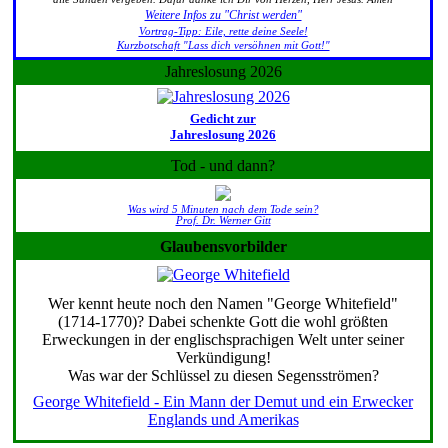
Weitere Infos zu "Christ werden"
Vortrag-Tipp: Eile, rette deine Seele!
Kurzbotschaft "Lass dich versöhnen mit Gott!"
Jahreslosung 2026
Gedicht zur
Jahreslosung 2026
Tod - und dann?
Was wird 5 Minuten nach dem Tode sein?
Prof. Dr. Werner Gitt
Glaubensvorbilder
Wer kennt heute noch den Namen "George Whitefield"
(1714-1770)? Dabei schenkte Gott die wohl größten
Erweckungen in der englischsprachigen Welt unter seiner
Verkündigung!
Was war der Schlüssel zu diesen Segensströmen?
George Whitefield - Ein Mann der Demut und ein Erwecker
Englands und Amerikas