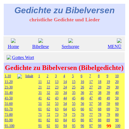
Gedichte zu Bibelversen
christliche Gedichte und Lieder
Home
Bibellese
Seelsorge
MENÜ
Gottes Wort
Gedichte zu Bibelversen (Bibelgedichte)
1-10
Inhalt
1
2
3
4
5
6
7
8
9
10
11-20
11
12
13
14
15
16
17
18
19
20
21-30
21
22
23
24
25
26
27
28
29
30
31-40
31
32
33
34
35
36
37
38
39
40
41-50
41
42
43
44
45
46
47
48
49
50
51-60
51
52
53
54
55
56
57
58
59
60
61-70
61
62
63
64
65
66
67
68
69
70
71-80
71
72
73
74
75
76
77
78
79
80
81-90
81
82
83
84
85
86
87
88
89
90
99
91-100
91
92
93
94
95
96
97
98
100