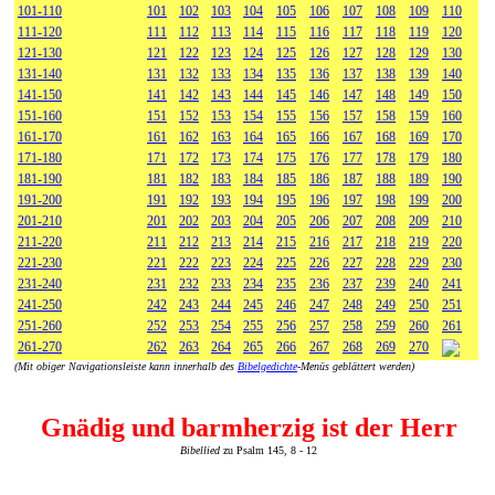
101-110
101
102
103
104
105
106
107
108
109
110
111-120
111
112
113
114
115
116
117
118
119
120
121-130
121
122
123
124
125
126
127
128
129
130
131-140
131
132
133
134
135
136
137
138
139
140
141-150
141
142
143
144
145
146
147
148
149
150
151-160
151
152
153
154
155
156
157
158
159
160
161-170
161
162
163
164
165
166
167
168
169
170
171-180
171
172
173
174
175
176
177
178
179
180
181-190
181
182
183
184
185
186
187
188
189
190
191-200
191
192
193
194
195
196
197
198
199
200
201-210
201
202
203
204
205
206
207
208
209
210
211-220
211
212
213
214
215
216
217
218
219
220
221-230
221
222
223
224
225
226
227
228
229
230
231-240
231
232
233
234
235
236
237
239
240
241
241-250
242
243
244
245
246
247
248
249
250
251
251-260
252
253
254
255
256
257
258
259
260
261
261-270
262
263
264
265
266
267
268
269
270
(Mit obiger Navigationsleiste kann innerhalb des
Bibelgedichte
-Menüs geblättert werden)
Gnädig und barmherzig ist der Herr
Bibellied
zu Psalm 145, 8 - 12