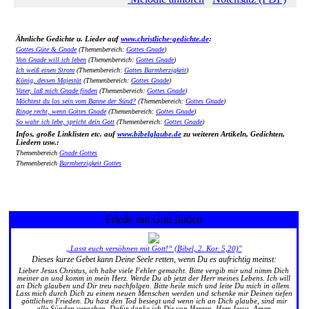
Ähnliche Gedichte u. Lieder auf
www.christliche-gedichte.de
:
Gottes Güte & Gnade
(Themenbereich:
Gottes Gnade
)
Von Gnade will ich leben
(Themenbereich:
Gottes Gnade
)
Ich weiß einen Strom
(Themenbereich:
Gottes Barmherzigkeit
)
König, dessen Majestät
(Themenbereich:
Gottes Gnade
)
Vater, laß mich Gnade finden
(Themenbereich:
Gottes Gnade
)
Möchtest du los sein vom Banne der Sünd?
(Themenbereich:
Gottes Gnade
)
Ringe recht, wenn Gottes Gnade
(Themenbereich:
Gottes Gnade
)
So wahr ich lebe, spricht dein Gott
(Themenbereich:
Gottes Gnade
)
Infos, große Linklisten etc. auf
www.bibelglaube.de
zu weiteren Artikeln, Gedichten,
Liedern usw.:
Themenbereich
Gnade Gottes
Themenbereich
Barmherzigkeit Gottes
Friede mit Gott finden
„Lasst euch versöhnen mit Gott!“ (Bibel, 2. Kor. 5,20)"
Dieses kurze Gebet kann Deine Seele retten, wenn Du es aufrichtig meinst:
Lieber Jesus Christus, ich habe viele Fehler gemacht. Bitte vergib mir und nimm Dich
meiner an und komm in mein Herz. Werde Du ab jetzt der Herr meines Lebens. Ich will
an Dich glauben und Dir treu nachfolgen. Bitte heile mich und leite Du mich in allem.
Lass mich durch Dich zu einem neuen Menschen werden und schenke mir Deinen tiefen
göttlichen Frieden. Du hast den Tod besiegt und wenn ich an Dich glaube, sind mir
alle Sünden vergeben. Dafür danke ich Dir von Herzen, Herr Jesus. Amen