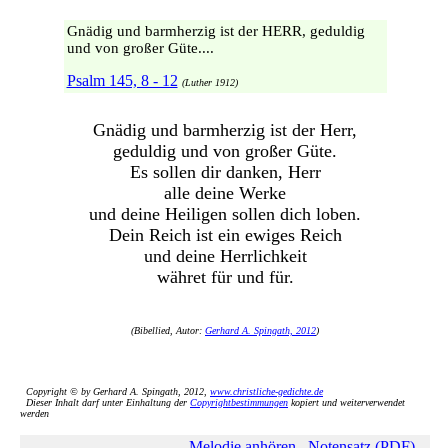
Gnädig und barmherzig ist der HERR, geduldig
und von großer Güte....
Psalm 145, 8 - 12
(Luther 1912)
Gnädig und barmherzig ist der Herr,
geduldig und von großer Güte.
Es sollen dir danken, Herr
alle deine Werke
und deine Heiligen sollen dich loben.
Dein Reich ist ein ewiges Reich
und deine Herrlichkeit
währet für und für.
(Bibellied, Autor:
Gerhard A. Spingath, 2012
)
Copyright © by Gerhard A. Spingath, 2012,
www.christliche-gedichte.de
Dieser Inhalt darf unter Einhaltung der
Copyrightbestimmungen
kopiert und weiterverwendet
werden
Melodie anhören
Notensatz (PDF)