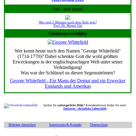
Tod - und dann?
Was wird 5 Minuten nach dem Tode sein?
Prof. Dr. Werner Gitt
Glaubensvorbilder
Wer kennt heute noch den Namen "George Whitefield"
(1714-1770)? Dabei schenkte Gott die wohl größten
Erweckungen in der englischsprachigen Welt unter seiner
Verkündigung!
Was war der Schlüssel zu diesen Segensströmen?
George Whitefield - Ein Mann der Demut und ein Erwecker
Englands und Amerikas
Suchen Sie
seelsorgerliche Hilfe
? Kontaktadressen finden Sie unter
Seelsorge / christliche Lebenshilfe
Beiträge einreichen
Impressum & Kontakt
Datenschutz