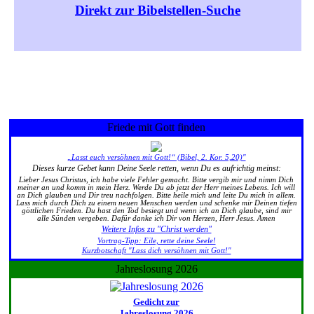
Direkt zur Bibelstellen-Suche
Friede mit Gott finden
„Lasst euch versöhnen mit Gott!“ (Bibel, 2. Kor. 5,20)"
Dieses kurze Gebet kann Deine Seele retten, wenn Du es aufrichtig meinst:
Lieber Jesus Christus, ich habe viele Fehler gemacht. Bitte vergib mir und nimm Dich
meiner an und komm in mein Herz. Werde Du ab jetzt der Herr meines Lebens. Ich will
an Dich glauben und Dir treu nachfolgen. Bitte heile mich und leite Du mich in allem.
Lass mich durch Dich zu einem neuen Menschen werden und schenke mir Deinen tiefen
göttlichen Frieden. Du hast den Tod besiegt und wenn ich an Dich glaube, sind mir
alle Sünden vergeben. Dafür danke ich Dir von Herzen, Herr Jesus. Amen
Weitere Infos zu "Christ werden"
Vortrag-Tipp: Eile, rette deine Seele!
Kurzbotschaft "Lass dich versöhnen mit Gott!"
Jahreslosung 2026
Gedicht zur
Jahreslosung 2026