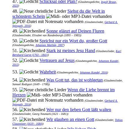
47.
Schicksal oder Plan?
(Glaubensgedichte,
Ingolf Braun,
2023
)
48.
Siehst du die Welt in
schönstem Schein
(Glaubenslieder,
Gerhard A.
Spingath, 2016
)
49.
Sonne glänzt auf Deinen Fluren
(Glaubenslieder, Elisabet van Randenborgh (1893 – 1983))
50.
Sprichst nur ein Wort du, großer Gott
(Glaubensgedichte,
Johannes Matthée, 2007
)
51.
Stark ist meines Jesu Hand
(Glaubenslieder,
Karl
Bernhard Garve (1763 - 1841)
)
52.
Vertrauen auf Jesus
(Glaubensgedichte,
Johannes Kandel,
2015
)
53.
Wahrheit
(Glaubensgedichte,
Johannes Kandel, 2016
)
54.
Was Gott tut, das ist wohlgetan
(Glaubenslieder,
Samuel Rodigast (1649 - 1708))
55.
Wenn die Liebe brennt im
Herzen
(Glaubenslieder,
Gerhard A.
Spingath, 2014
)
56.
Wer nur den lieben Gott läßt walten
(Glaubenslieder, Georg Neumark (1621 - 1681))
57.
Wir glauben an einen Gott
(Glaubenslieder,
Tobias
Clausnitzer (1619 - 1684)
)