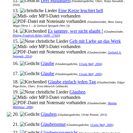
12.
Drei Miniaturen
(Glaubensgedichte, Übers. Katja Sawadski ,
2010)
13.
Eine Kerze leuchtet hell
(Glaubenslieder, Hans Georg
Wigge (Verse 1 – 4) Gerhard Spingath (Vers 5))
14.
Es jammre, wer nicht glaubt !
(Glaubenslieder,
Philipp Friedrich Hiller (1699 - 1769)
)
15.
Geh mit Liebe an das Werk
(Glaubenslieder,
Gerhard A.
Spingath, 2014
)
16.
Glaube
(Glaubensgedichte,
Ursula Wulf, 2004
)
17.
Glaube
(Glaubensgedichte,
Ursula Wulf, 2005
)
18.
Glaube einfach jeden Tag
(Glaubenslieder, Edgar
Page-Stites, Übers. Ernst-Heinrich Gebhardt)
19.
Glauben
(Glaubenslieder,
Monika
Mühlhaus, 2006
)
20.
Glauben
(Glaubensgedichte, Ulrike Pestner, 2013)
21.
Glaubensmut
(Glaubensgedichte,
Ursula Wulf, 2005
)
22.
Glaubenszuversicht