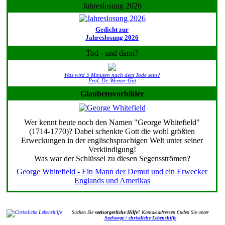
Jahreslosung 2026
Gedicht zur
Jahreslosung 2026
Tod - und dann?
Was wird 5 Minuten nach dem Tode sein?
Prof. Dr. Werner Gitt
Glaubensvorbilder
Wer kennt heute noch den Namen "George Whitefield"
(1714-1770)? Dabei schenkte Gott die wohl größten
Erweckungen in der englischsprachigen Welt unter seiner
Verkündigung!
Was war der Schlüssel zu diesen Segensströmen?
George Whitefield - Ein Mann der Demut und ein Erwecker
Englands und Amerikas
Suchen Sie
seelsorgerliche Hilfe
? Kontaktadressen finden Sie unter
Seelsorge / christliche Lebenshilfe