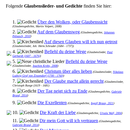
Folgende
Glaubenslieder- und Gedichte
finden Sie hier:
1.
Über den Wolken, oder Glaubenssicht
(Glaubensgedichte, Martin Volpert, 2008)
2.
Auf dem Glaubensweg
(Glaubensgedichte,
Johannes
Pelnasch, 2010
)
3.
Auf diesen Glauben will ich nun getrost
(Glaubenslieder, Joh. Herm.Schrader (1684 - 1737))
4.
Befiehl du deine Wege
(Glaubenslieder,
Paul
Gerhardt (1607 - 1676)
)
5.
Befiehl du deine Wege
(Glaubenslieder,
Joachim Krebs, 2008
)
6.
Christum über alles lieben
(Glaubenslieder,
Nikolaus
Ludwig Graf von Zinzendorf (1700 - 1760)
)
7.
Der Glaube macht allein gerecht
(Glaubenslieder,
Christoph Runge (1619 - 1681)
8.
Der Tag neigt sich zu Ende
(Glaubensgedichte,
Gabriele
Brand, 2014
)
9.
Die Exzellenten
(Glaubensgedichte,
Ingolf Braun, 2021
)
10.
Die Kraft der Liebe
(Glaubensgedichte,
Ursula Wulf, 2004
)
11.
Dir mein Gott will ich vertrauen
(Glaubensgedichte,
Gabriele Brand, 2014
)