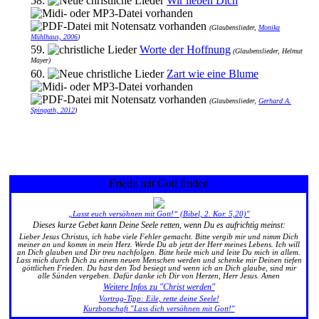
58.
Wir lieben Dich
(Glaubenslieder,
Monika
Mühlhaus, 2006
)
59.
Worte der Hoffnung
(Glaubenslieder, Helmut
Mayer)
60.
Zart wie eine Blume
(Glaubenslieder,
Gerhard A.
Spingath, 2012
)
Friede mit Gott finden
„Lasst euch versöhnen mit Gott!“ (Bibel, 2. Kor. 5,20)"
Dieses kurze Gebet kann Deine Seele retten, wenn Du es aufrichtig meinst:
Lieber Jesus Christus, ich habe viele Fehler gemacht. Bitte vergib mir und nimm Dich
meiner an und komm in mein Herz. Werde Du ab jetzt der Herr meines Lebens. Ich will
an Dich glauben und Dir treu nachfolgen. Bitte heile mich und leite Du mich in allem.
Lass mich durch Dich zu einem neuen Menschen werden und schenke mir Deinen tiefen
göttlichen Frieden. Du hast den Tod besiegt und wenn ich an Dich glaube, sind mir
alle Sünden vergeben. Dafür danke ich Dir von Herzen, Herr Jesus. Amen
Weitere Infos zu "Christ werden"
Vortrag-Tipp: Eile, rette deine Seele!
Kurzbotschaft "Lass dich versöhnen mit Gott!"