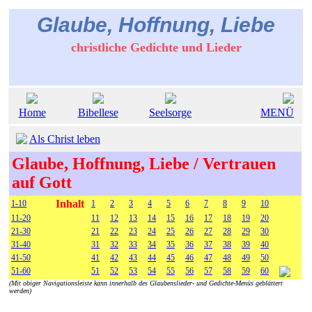
Glaube, Hoffnung, Liebe
christliche Gedichte und Lieder
Home
Bibellese
Seelsorge
MENÜ
Als Christ leben
Glaube, Hoffnung, Liebe / Vertrauen
auf Gott
Inhalt
1-10
1
2
3
4
5
6
7
8
9
10
11-20
11
12
13
14
15
16
17
18
19
20
21-30
21
22
23
24
25
26
27
28
29
30
31-40
31
32
33
34
35
36
37
38
39
40
41-50
41
42
43
44
45
46
47
48
49
50
51-60
51
52
53
54
55
56
57
58
59
60
(Mit obiger Navigationsleiste kann innerhalb des Glaubenslieder- und Gedichte-Menüs geblättert
werden)