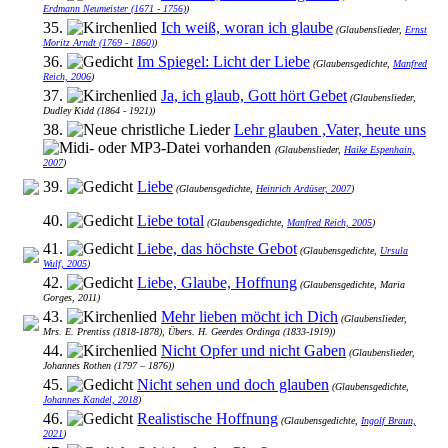
Erdmann Neumeister (1671 - 1756)
)
35.
Ich weiß, woran ich glaube
(Glaubenslieder,
Ernst
Moritz Arndt (1769 - 1860)
)
36.
Im Spiegel: Licht der Liebe
(Glaubensgedichte,
Manfred
Reich, 2006
)
37.
Ja, ich glaub, Gott hört Gebet
(Glaubenslieder,
Dudley Kidd (1864 - 1921))
38.
Lehr glauben ,Vater, heute uns
(Glaubenslieder,
Haike Espenhain,
2007
)
39.
Liebe
(Glaubensgedichte,
Heinrich Ardüser, 2007
)
40.
Liebe total
(Glaubensgedichte,
Manfred Reich, 2005
)
41.
Liebe, das höchste Gebot
(Glaubensgedichte,
Ursula
Wulf, 2005
)
42.
Liebe, Glaube, Hoffnung
(Glaubensgedichte, Maria
Gorges, 2011)
43.
Mehr lieben möcht ich Dich
(Glaubenslieder,
Mrs. E. Prentiss (1818-1878), Übers. H. Geerdes Ordinga (1833-1919))
44.
Nicht Opfer und nicht Gaben
(Glaubenslieder,
Johannes Rothen (1797 – 1876))
45.
Nicht sehen und doch glauben
(Glaubensgedichte,
Johannes Kandel, 2018
)
46.
Realistische Hoffnung
(Glaubensgedichte,
Ingolf Braun,
2021
)