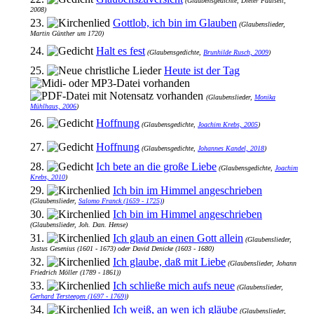
(Glaubensgedichte, Dieter Faulseit,
2008)
23.
Gottlob, ich bin im Glauben
(Glaubenslieder,
Martin Günther um 1720)
24.
Halt es fest
(Glaubensgedichte,
Brunhilde Rusch, 2009
)
25.
Heute ist der Tag
(Glaubenslieder,
Monika
Mühlhaus, 2006
)
26.
Hoffnung
(Glaubensgedichte,
Joachim Krebs, 2005
)
27.
Hoffnung
(Glaubensgedichte,
Johannes Kandel, 2018
)
28.
Ich bete an die große Liebe
(Glaubensgedichte,
Joachim
Krebs, 2010
)
29.
Ich bin im Himmel angeschrieben
(Glaubenslieder,
Salomo Franck (1659 - 1725)
)
30.
Ich bin im Himmel angeschrieben
(Glaubenslieder, Joh. Dan. Hense)
31.
Ich glaub an einen Gott allein
(Glaubenslieder,
Justus Gesenius (1601 - 1673) oder David Denicke (1603 - 1680)
32.
Ich glaube, daß mit Liebe
(Glaubenslieder, Johann
Friedrich Möller (1789 - 1861))
33.
Ich schließe mich aufs neue
(Glaubenslieder,
Gerhard Tersteegen (1697 - 1769)
)
34.
Ich weiß, an wen ich gläube
(Glaubenslieder,