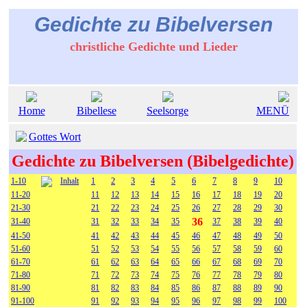
Gedichte zu Bibelversen
christliche Gedichte und Lieder
Home
Bibellese
Seelsorge
MENÜ
Gottes Wort
Gedichte zu Bibelversen (Bibelgedichte)
1-10
Inhalt
1
2
3
4
5
6
7
8
9
10
11-20
11
12
13
14
15
16
17
18
19
20
21-30
21
22
23
24
25
26
27
28
29
30
36
31-40
31
32
33
34
35
37
38
39
40
41-50
41
42
43
44
45
46
47
48
49
50
51-60
51
52
53
54
55
56
57
58
59
60
61-70
61
62
63
64
65
66
67
68
69
70
71-80
71
72
73
74
75
76
77
78
79
80
81-90
81
82
83
84
85
86
87
88
89
90
91-100
91
92
93
94
95
96
97
98
99
100