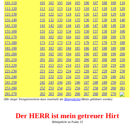
101-110
101
102
103
104
105
106
107
108
109
110
111-120
111
112
113
114
115
116
117
118
119
120
121-130
121
122
123
124
125
126
127
128
129
130
131-140
131
132
133
134
135
136
137
138
139
140
141-150
141
142
143
144
145
146
147
148
149
150
151-160
151
152
153
154
155
156
157
158
159
160
161-170
161
162
163
164
165
166
167
168
169
170
171-180
171
172
173
174
175
176
177
178
179
180
181-190
181
182
183
184
185
186
187
188
189
190
191-200
191
192
193
194
195
196
197
198
199
200
201-210
201
202
203
204
205
206
207
208
209
210
211-220
211
212
213
214
215
216
217
218
219
220
221-230
221
222
223
224
225
226
227
228
229
230
231-240
231
232
233
234
235
236
237
239
240
241
241-250
242
243
244
245
246
247
248
249
250
251
251-260
252
253
254
255
256
257
258
259
260
261
261-270
262
263
264
265
266
267
268
269
270
(Mit obiger Navigationsleiste kann innerhalb des
Bibelgedichte
-Menüs geblättert werden)
Der HERR ist mein getreuer Hirt
Bibelgedicht
zu Psalm 23