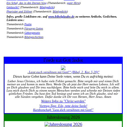
Ein Schaf, das in den Dornen hing
(Themenbereich:
guter Hirte
)
Getäuscht?
(Themenbereich:
Bibelgedicht
)
Pharisäer und Zöllner
(Themenbereich:
Bibelgedicht
)
Infos, große Linklisten etc. auf
www.bibelglaube.de
zu weiteren Artikeln, Gedichten,
Liedern usw.:
Themenbereich
Psalm
Themenbereich
Fürsorge Gottes
Themenbereich
Geborgensein
Themenbereich
Bibelgeschichten
Friede mit Gott finden
„Lasst euch versöhnen mit Gott!“ (Bibel, 2. Kor. 5,20)"
Dieses kurze Gebet kann Deine Seele retten, wenn Du es aufrichtig meinst:
Lieber Jesus Christus, ich habe viele Fehler gemacht. Bitte vergib mir und nimm Dich
meiner an und komm in mein Herz. Werde Du ab jetzt der Herr meines Lebens. Ich will
an Dich glauben und Dir treu nachfolgen. Bitte heile mich und leite Du mich in allem.
Lass mich durch Dich zu einem neuen Menschen werden und schenke mir Deinen tiefen
göttlichen Frieden. Du hast den Tod besiegt und wenn ich an Dich glaube, sind mir
alle Sünden vergeben. Dafür danke ich Dir von Herzen, Herr Jesus. Amen
Weitere Infos zu "Christ werden"
Vortrag-Tipp: Eile, rette deine Seele!
Kurzbotschaft "Lass dich versöhnen mit Gott!"
Jahreslosung 2026