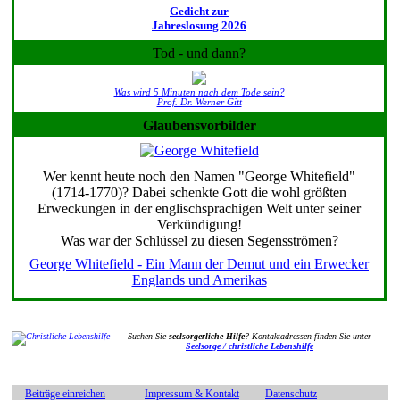
Gedicht zur
Jahreslosung 2026
Tod - und dann?
Was wird 5 Minuten nach dem Tode sein?
Prof. Dr. Werner Gitt
Glaubensvorbilder
Wer kennt heute noch den Namen "George Whitefield"
(1714-1770)? Dabei schenkte Gott die wohl größten
Erweckungen in der englischsprachigen Welt unter seiner
Verkündigung!
Was war der Schlüssel zu diesen Segensströmen?
George Whitefield - Ein Mann der Demut und ein Erwecker
Englands und Amerikas
Suchen Sie
seelsorgerliche Hilfe
? Kontaktadressen finden Sie unter
Seelsorge / christliche Lebenshilfe
Beiträge einreichen
Impressum & Kontakt
Datenschutz