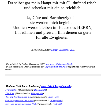
Du salbst gar mein Haupt mir mit Öl, duftend frisch,
und schenkst mir ein so reichlich.
Ja, Güte und Barmherzigkeit –
sie werden mich begleiten.
Und ich werde bleiben im Hause des HERRN,
Ihn rühmen und preisen, Ihm dienen so gern
für alle Ewigkeiten.
(Bibelgedicht, Autor:
Lothar Gassmann, 2011
)
Copyright © by Lothar Gassmann, 2011,
www.christliche-gedichte.de
Dieser Inhalt darf unter Einhaltung der
Copyrightbestimmungen
kopiert und weiterverwendet
werden
Ähnliche Gedichte u. Lieder auf
www.christliche-gedichte.de
:
Frömmigkeit
(Themenbereich:
Bibelgedicht
)
Die Bibel
(Themenbereich:
Bibelgedicht
)
Weil ich Jesu Schäflein bin
(Themenbereich:
Guter Hirte
)
Gott ist größer als die Riesen
(Themenbereich:
Bibelgedicht
)
Der Herr, ist mein getreuer Hirt
(Themenbereich:
Psalm 23
)