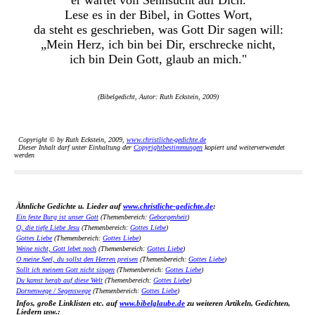
er wartet voll Sehnsucht auf Dich.
Lese es in der Bibel, in Gottes Wort,
da steht es geschrieben, was Gott Dir sagen will:
„Mein Herz, ich bin bei Dir, erschrecke nicht,
ich bin Dein Gott, glaub an mich."
(Bibelgedicht, Autor: Ruth Eckstein, 2009)
Copyright © by Ruth Eckstein, 2009,
www.christliche-gedichte.de
Dieser Inhalt darf unter Einhaltung der
Copyrightbestimmungen
kopiert und weiterverwendet
werden
Ähnliche Gedichte u. Lieder auf
www.christliche-gedichte.de
:
Ein feste Burg ist unser Gott
(Themenbereich:
Geborgenheit
)
O, die tiefe Liebe Jesu
(Themenbereich:
Gottes Liebe
)
Gottes Liebe
(Themenbereich:
Gottes Liebe
)
Weine nicht, Gott lebet noch
(Themenbereich:
Gottes Liebe
)
O meine Seel, du sollst den Herren preisen
(Themenbereich:
Gottes Liebe
)
Sollt ich meinem Gott nicht singen
(Themenbereich:
Gottes Liebe
)
Du kamst herab auf diese Welt
(Themenbereich:
Gottes Liebe
)
Dornenwege / Segenswege
(Themenbereich:
Gottes Liebe
)
Infos, große Linklisten etc. auf
www.bibelglaube.de
zu weiteren Artikeln, Gedichten,
Liedern usw.: