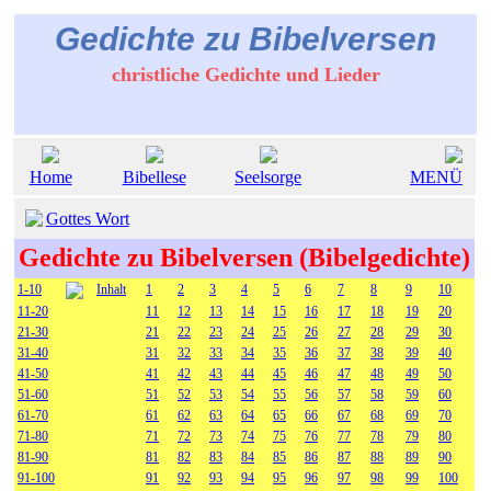
Gedichte zu Bibelversen
christliche Gedichte und Lieder
Home
Bibellese
Seelsorge
MENÜ
Gottes Wort
Gedichte zu Bibelversen (Bibelgedichte)
1-10
Inhalt
1
2
3
4
5
6
7
8
9
10
11-20
11
12
13
14
15
16
17
18
19
20
21-30
21
22
23
24
25
26
27
28
29
30
31-40
31
32
33
34
35
36
37
38
39
40
41-50
41
42
43
44
45
46
47
48
49
50
51-60
51
52
53
54
55
56
57
58
59
60
61-70
61
62
63
64
65
66
67
68
69
70
71-80
71
72
73
74
75
76
77
78
79
80
81-90
81
82
83
84
85
86
87
88
89
90
91-100
91
92
93
94
95
96
97
98
99
100