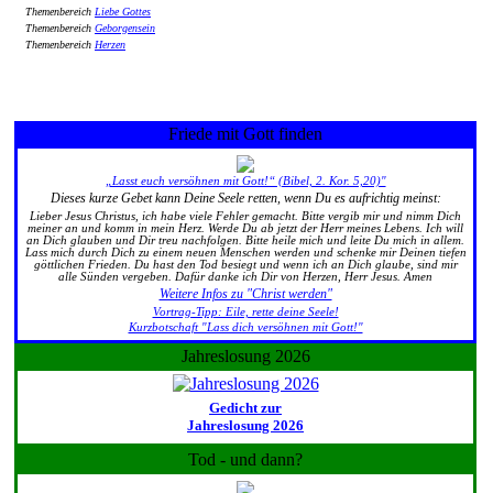
Themenbereich
Liebe Gottes
Themenbereich
Geborgensein
Themenbereich
Herzen
Friede mit Gott finden
„Lasst euch versöhnen mit Gott!“ (Bibel, 2. Kor. 5,20)"
Dieses kurze Gebet kann Deine Seele retten, wenn Du es aufrichtig meinst:
Lieber Jesus Christus, ich habe viele Fehler gemacht. Bitte vergib mir und nimm Dich
meiner an und komm in mein Herz. Werde Du ab jetzt der Herr meines Lebens. Ich will
an Dich glauben und Dir treu nachfolgen. Bitte heile mich und leite Du mich in allem.
Lass mich durch Dich zu einem neuen Menschen werden und schenke mir Deinen tiefen
göttlichen Frieden. Du hast den Tod besiegt und wenn ich an Dich glaube, sind mir
alle Sünden vergeben. Dafür danke ich Dir von Herzen, Herr Jesus. Amen
Weitere Infos zu "Christ werden"
Vortrag-Tipp: Eile, rette deine Seele!
Kurzbotschaft "Lass dich versöhnen mit Gott!"
Jahreslosung 2026
Gedicht zur
Jahreslosung 2026
Tod - und dann?