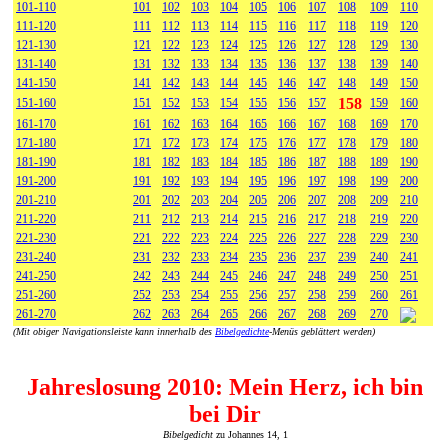
101-110
101
102
103
104
105
106
107
108
109
110
111-120
111
112
113
114
115
116
117
118
119
120
121-130
121
122
123
124
125
126
127
128
129
130
131-140
131
132
133
134
135
136
137
138
139
140
141-150
141
142
143
144
145
146
147
148
149
150
158
151-160
151
152
153
154
155
156
157
159
160
161-170
161
162
163
164
165
166
167
168
169
170
171-180
171
172
173
174
175
176
177
178
179
180
181-190
181
182
183
184
185
186
187
188
189
190
191-200
191
192
193
194
195
196
197
198
199
200
201-210
201
202
203
204
205
206
207
208
209
210
211-220
211
212
213
214
215
216
217
218
219
220
221-230
221
222
223
224
225
226
227
228
229
230
231-240
231
232
233
234
235
236
237
239
240
241
241-250
242
243
244
245
246
247
248
249
250
251
251-260
252
253
254
255
256
257
258
259
260
261
261-270
262
263
264
265
266
267
268
269
270
(Mit obiger Navigationsleiste kann innerhalb des
Bibelgedichte
-Menüs geblättert werden)
Jahreslosung 2010: Mein Herz, ich bin
bei Dir
Bibelgedicht
zu Johannes 14, 1