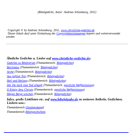
(Bibelgedicht, Autor: Andreas Schomburg, 2011)
Copyright © by Andreas Schomburg, 2011,
www.christliche-gedichte.de
Dieser Inhalt darf unter Einhaltung der
Copyrightbestimmungen
kopiert und weiterverwendet
werden
Ähnliche Gedichte u. Lieder auf
www.christliche-gedichte.de
:
Gedichte zu Bibelversen
(Themenbereich:
Bibelgedichte
)
Bartimäus
(Themenbereich:
Bibelgedichte
)
Arche
(Themenbereich:
Bibelgedichte
)
Aus tiefster Not
(Themenbereich:
Bibelgedichte
)
Heil und Heilung
(Themenbereich:
Bibelgedichte
)
Der Du mich vom Tod erkauft
(Themenbereich:
geistliche Waffenrüstung
)
O König Jesu Christe
(Themenbereich:
geistliche Waffenrüstung
)
Mögen Berge weichen
(Themenbereich:
Bibelgedichte
)
Infos, große Linklisten etc. auf
www.bibelglaube.de
zu weiteren Artikeln, Gedichten,
Liedern usw.:
Themenbereich
Glaubenskampf
Themenbereich
Bibelgeschichten