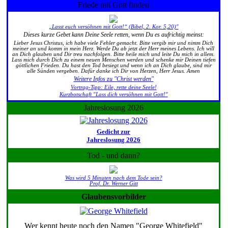
Friede mit Gott finden
„Lasst euch versöhnen mit Gott!“ (Bibel, 2. Kor. 5,20)"
Dieses kurze Gebet kann Deine Seele retten, wenn Du es aufrichtig meinst:
Lieber Jesus Christus, ich habe viele Fehler gemacht. Bitte vergib mir und nimm Dich
meiner an und komm in mein Herz. Werde Du ab jetzt der Herr meines Lebens. Ich will
an Dich glauben und Dir treu nachfolgen. Bitte heile mich und leite Du mich in allem.
Lass mich durch Dich zu einem neuen Menschen werden und schenke mir Deinen tiefen
göttlichen Frieden. Du hast den Tod besiegt und wenn ich an Dich glaube, sind mir
alle Sünden vergeben. Dafür danke ich Dir von Herzen, Herr Jesus. Amen
Weitere Infos zu "Christ werden"
Vortrag-Tipp: Eile, rette deine Seele!
Kurzbotschaft "Lass dich versöhnen mit Gott!"
Jahreslosung 2026
Gedicht zur
Jahreslosung 2026
Tod - und dann?
Was wird 5 Minuten nach dem Tode sein?
Prof. Dr. Werner Gitt
Glaubensvorbilder
Wer kennt heute noch den Namen "George Whitefield"