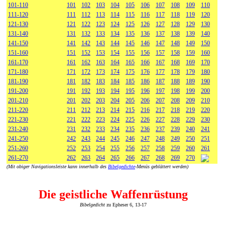
101-110
101
102
103
104
105
106
107
108
109
110
111-120
111
112
113
114
115
116
117
118
119
120
121-130
121
122
123
124
125
126
127
128
129
130
131-140
131
132
133
134
135
136
137
138
139
140
141-150
141
142
143
144
145
146
147
148
149
150
151-160
151
152
153
154
155
156
157
158
159
160
161-170
161
162
163
164
165
166
167
168
169
170
171-180
171
172
173
174
175
176
177
178
179
180
181-190
181
182
183
184
185
186
187
188
189
190
191-200
191
192
193
194
195
196
197
198
199
200
201-210
201
202
203
204
205
206
207
208
209
210
211-220
211
212
213
214
215
216
217
218
219
220
221-230
221
222
223
224
225
226
227
228
229
230
231-240
231
232
233
234
235
236
237
239
240
241
241-250
242
243
244
245
246
247
248
249
250
251
251-260
252
253
254
255
256
257
258
259
260
261
261-270
262
263
264
265
266
267
268
269
270
(Mit obiger Navigationsleiste kann innerhalb des
Bibelgedichte
-Menüs geblättert werden)
Die geistliche Waffenrüstung
Bibelgedicht
zu Epheser 6, 13-17