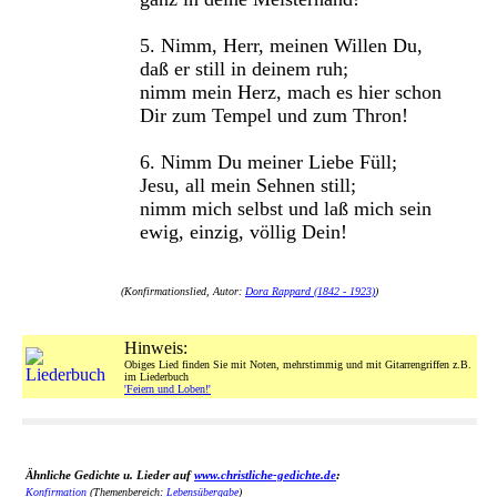
5. Nimm, Herr, meinen Willen Du,
daß er still in deinem ruh;
nimm mein Herz, mach es hier schon
Dir zum Tempel und zum Thron!
6. Nimm Du meiner Liebe Füll;
Jesu, all mein Sehnen still;
nimm mich selbst und laß mich sein
ewig, einzig, völlig Dein!
(Konfirmationslied, Autor:
Dora Rappard (1842 - 1923)
)
Hinweis:
Obiges Lied finden Sie mit Noten, mehrstimmig und mit Gitarrengriffen z.B.
im Liederbuch
'Feiern und Loben!'
Ähnliche Gedichte u. Lieder auf
www.christliche-gedichte.de
:
Konfirmation
(Themenbereich:
Lebensübergabe
)