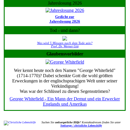
Jahreslosung 2026
Gedicht zur
Jahreslosung 2026
Tod - und dann?
Was wird 5 Minuten nach dem Tode sein?
Prof. Dr. Werner Gitt
Glaubensvorbilder
Wer kennt heute noch den Namen "George Whitefield"
(1714-1770)? Dabei schenkte Gott die wohl größten
Erweckungen in der englischsprachigen Welt unter seiner
Verkündigung!
Was war der Schlüssel zu diesen Segensströmen?
George Whitefield - Ein Mann der Demut und ein Erwecker
Englands und Amerikas
Suchen Sie
seelsorgerliche Hilfe
? Kontaktadressen finden Sie unter
Seelsorge / christliche Lebenshilfe