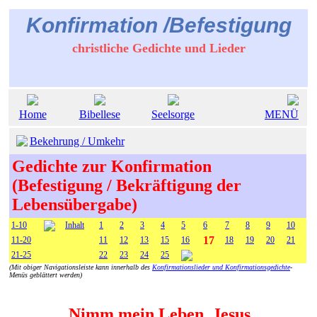
Konfirmation /Befestigung
christliche Gedichte und Lieder
Home
Bibellese
Seelsorge
MENÜ
Bekehrung / Umkehr
Gedichte zur Konfirmation
(Befestigung / Bekräftigung der
Lebensübergabe)
1-10
Inhalt
1
2
3
4
5
6
7
8
9
10
17
11-20
11
12
13
15
16
18
19
20
21
21-25
22
23
24
25
(Mit obiger Navigationsleiste kann innerhalb des
Konfirmationslieder und Konfirmationsgedichte
-
Menüs geblättert werden)
Nimm mein Leben, Jesus