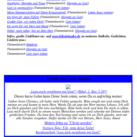
Nachfolge, Hingabe und Treue
(Themenbereich:
Hingabe an Gott
)
Gott ist gegenwärtig
(Themenbereich:
Gott lieben
)
Meine Hammerschläge auf Deine Kreuzesnägel!
(Themenbereich:
Leben Jesus weihen
)
Ich folge dir, mein Führer
(Themenbereich:
Hingabe an Gott
)
Großer Gott, wir loben Dich!
(Themenbereich:
Gott lieben
)
Ich singe Dir mit Herz und Mund
(Themenbereich:
Gott lieben
)
Näher, noch näher, fest an Dein Herz
(Themenbereich:
Hingabe an Gott
)
Infos, große Linklisten etc. auf
www.bibelglaube.de
zu weiteren Artikeln, Gedichten,
Liedern usw.:
Themenbereich
Bekehren
Themenbereich
Hingabe an Gott
Themenbereich
Gott innig lieben
Friede mit Gott finden
„Lasst euch versöhnen mit Gott!“ (Bibel, 2. Kor. 5,20)"
Dieses kurze Gebet kann Deine Seele retten, wenn Du es aufrichtig meinst:
Lieber Jesus Christus, ich habe viele Fehler gemacht. Bitte vergib mir und nimm Dich
meiner an und komm in mein Herz. Werde Du ab jetzt der Herr meines Lebens. Ich will
an Dich glauben und Dir treu nachfolgen. Bitte heile mich und leite Du mich in allem.
Lass mich durch Dich zu einem neuen Menschen werden und schenke mir Deinen tiefen
göttlichen Frieden. Du hast den Tod besiegt und wenn ich an Dich glaube, sind mir
alle Sünden vergeben. Dafür danke ich Dir von Herzen, Herr Jesus. Amen
Weitere Infos zu "Christ werden"
Vortrag-Tipp: Eile, rette deine Seele!
Kurzbotschaft "Lass dich versöhnen mit Gott!"