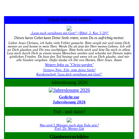
Friede mit Gott finden
„Lasst euch versöhnen mit Gott!“ (Bibel, 2. Kor. 5,20)"
Dieses kurze Gebet kann Deine Seele retten, wenn Du es aufrichtig meinst:
Lieber Jesus Christus, ich habe viele Fehler gemacht. Bitte vergib mir und nimm Dich
meiner an und komm in mein Herz. Werde Du ab jetzt der Herr meines Lebens. Ich will
an Dich glauben und Dir treu nachfolgen. Bitte heile mich und leite Du mich in allem.
Lass mich durch Dich zu einem neuen Menschen werden und schenke mir Deinen tiefen
göttlichen Frieden. Du hast den Tod besiegt und wenn ich an Dich glaube, sind mir
alle Sünden vergeben. Dafür danke ich Dir von Herzen, Herr Jesus. Amen
Weitere Infos zu "Christ werden"
Vortrag-Tipp: Eile, rette deine Seele!
Kurzbotschaft "Lass dich versöhnen mit Gott!"
Jahreslosung 2026
Gedicht zur
Jahreslosung 2026
Tod - und dann?
Was wird 5 Minuten nach dem Tode sein?
Prof. Dr. Werner Gitt
Glaubensvorbilder