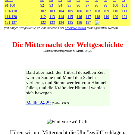
91-100
92
93
94
95
96
97
98
99
100
101
101-110
102
103
104
105
106
107
108
109
110
111
111-120
112
113
114
115
116
117
118
119
120
121
121-127
122
123
124
125
126
127
(Mit obiger Navigationsleiste kann innerhalb des
Lebensweisheiten
-Menüs geblättert werden)
Die Mitternacht der Weltgeschichte
Lebensweisheitsgedicht
zu Matth. 24,29
Bald aber nach der Trübsal derselben Zeit
werden Sonne und Mond den Schein
verlieren, und Sterne werden vom Himmel
fallen, und die Kräfte der Himmel werden
sich bewegen.
Matth. 24,29
(Luther 1912)
Hören wir um Mitternacht die Uhr "zwölf" schlagen,