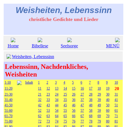
Weisheiten, Lebenssinn
christliche Gedichte und Lieder
Home
Bibellese
Seelsorge
MENÜ
Weisheiten, Lebenssinn
Lebenssinn, Nachdenkliches,
Weisheiten
1-10
Inhalt
1
2
3
4
5
6
7
8
9
10
20
11-20
11
12
13
14
15
16
17
18
19
21-30
21
23
24
25
26
27
28
29
30
31
31-40
32
33
34
35
36
37
38
39
40
41
41-50
42
43
44
45
46
47
48
49
50
51
51-60
52
53
54
55
56
57
58
59
60
61
61-70
62
63
64
65
66
67
68
69
70
71
71-80
72
73
74
75
76
77
78
79
80
81
81-90
82
83
84
85
86
87
88
89
90
91