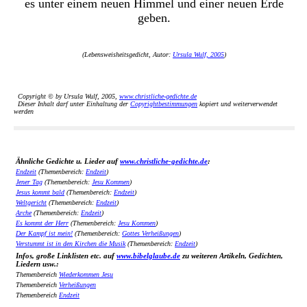
es unter einem neuen Himmel und einer neuen Erde
geben.
(Lebensweisheitsgedicht, Autor:
Ursula Wulf, 2005
)
Copyright © by Ursula Wulf, 2005,
www.christliche-gedichte.de
Dieser Inhalt darf unter Einhaltung der
Copyrightbestimmungen
kopiert und weiterverwendet
werden
Ähnliche Gedichte u. Lieder auf
www.christliche-gedichte.de
:
Endzeit
(Themenbereich:
Endzeit
)
Jener Tag
(Themenbereich:
Jesu Kommen
)
Jesus kommt bald
(Themenbereich:
Endzeit
)
Weltgericht
(Themenbereich:
Endzeit
)
Arche
(Themenbereich:
Endzeit
)
Es kommt der Herr
(Themenbereich:
Jesu Kommen
)
Der Kampf ist mein!
(Themenbereich:
Gottes Verheißungen
)
Verstummt ist in den Kirchen die Musik
(Themenbereich:
Endzeit
)
Infos, große Linklisten etc. auf
www.bibelglaube.de
zu weiteren Artikeln, Gedichten,
Liedern usw.:
Themenbereich
Wiederkommen Jesu
Themenbereich
Verheißungen
Themenbereich
Endzeit