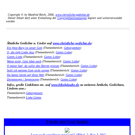
Copyright © by Manfred Reich, 2006,
www.christliche-gedichte.de
Dieser Inhalt darf unter Einhaltung der
Copyrightbestimmungen
kopiert und weiterverwendet
werden
Ähnliche Gedichte u. Lieder auf
www.christliche-gedichte.de
:
Ein feste Burg ist unser Gott
(Themenbereich:
Geborgenheit
)
O, die tiefe Liebe Jesu
(Themenbereich:
Gottes Liebe
)
Gottes Liebe
(Themenbereich:
Gottes Liebe
)
Weine nicht, Gott lebet noch
(Themenbereich:
Gottes Liebe
)
O meine Seel, du sollst den Herren preisen
(Themenbereich:
Gottes Liebe
)
Sollt ich meinem Gott nicht singen
(Themenbereich:
Gottes Liebe
)
Du kamst herab auf diese Welt
(Themenbereich:
Gottes Liebe
)
Dornenwege / Segenswege
(Themenbereich:
Gottes Liebe
)
Infos, große Linklisten etc. auf
www.bibelglaube.de
zu weiteren Artikeln, Gedichten,
Liedern usw.:
Themenbereich
Geborgensein
Themenbereich
Liebe Gottes
Friede mit Gott finden
„Lasst euch versöhnen mit Gott!“ (Bibel, 2. Kor. 5,20)"