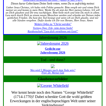
Dieses kurze Gebet kann Deine Seele retten, wenn Du es aufrichtig meinst:
Lieber Jesus Christus, ich habe viele Fehler gemacht. Bitte vergib mir und nimm Dich
meiner an und komm in mein Herz. Werde Du ab jetzt der Herr meines Lebens. Ich will
an Dich glauben und Dir treu nachfolgen. Bitte heile mich und leite Du mich in allem.
Lass mich durch Dich zu einem neuen Menschen werden und schenke mir Deinen tiefen
göttlichen Frieden. Du hast den Tod besiegt und wenn ich an Dich glaube, sind mir
alle Sünden vergeben. Dafür danke ich Dir von Herzen, Herr Jesus. Amen
Weitere Infos zu "Christ werden"
Vortrag-Tipp: Eile, rette deine Seele!
Kurzbotschaft "Lass dich versöhnen mit Gott!"
Jahreslosung 2026
Gedicht zur
Jahreslosung 2026
Tod - und dann?
Was wird 5 Minuten nach dem Tode sein?
Prof. Dr. Werner Gitt
Glaubensvorbilder
Wer kennt heute noch den Namen "George Whitefield"
(1714-1770)? Dabei schenkte Gott die wohl größten
Erweckungen in der englischsprachigen Welt unter seiner
Verkündigung!