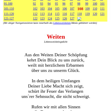
91-100
92
93
94
95
96
97
98
99
100
101
108
101-110
102
103
104
105
106
107
109
110
111
111-120
112
113
114
115
116
117
118
119
120
121
121-127
122
123
124
125
126
127
(Mit obiger Navigationsleiste kann innerhalb des
Lebensweisheiten
-Menüs geblättert werden)
Weiten
Lebensweisheitsgedicht
Aus den Weiten Deiner Schöpfung
kehrt Dein Blick zu uns zurück,
weilt mit herzlichem Erbarmen
über uns zu unserm Glück.
In dem heiligen Umfangen
Deiner Liebe Macht sich zeigt,
schürt ihr Feuer das Verlangen
uns`rer Sehnsucht, die nicht schweigt.
Rufen wir mit allen Sinnen