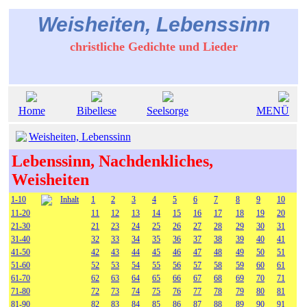
Weisheiten, Lebenssinn
christliche Gedichte und Lieder
Home
Bibellese
Seelsorge
MENÜ
Weisheiten, Lebenssinn
Lebenssinn, Nachdenkliches,
Weisheiten
1-10
Inhalt
1
2
3
4
5
6
7
8
9
10
11-20
11
12
13
14
15
16
17
18
19
20
21-30
21
23
24
25
26
27
28
29
30
31
31-40
32
33
34
35
36
37
38
39
40
41
41-50
42
43
44
45
46
47
48
49
50
51
51-60
52
53
54
55
56
57
58
59
60
61
61-70
62
63
64
65
66
67
68
69
70
71
71-80
72
73
74
75
76
77
78
79
80
81
81-90
82
83
84
85
86
87
88
89
90
91