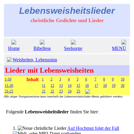
Lebensweisheitslieder
christliche Gedichte und Lieder
Home
Bibellese
Seelsorge
MENÜ
Weisheiten, Lebenssinn
Lieder mit Lebensweisheiten
Inhalt
1-10
1
2
3
4
5
6
7
8
9
10
11-20
11
12
13
14
15
16
17
18
19
20
21-25
21
22
23
24
25
(Mit obiger Navigationsleiste kann innerhalb des Lebensweisheitslieder-Menüs geblättert werden)
Folgende
Lebensweisheitslieder
finden Sie hier:
1.
Auf Hochmut folgt der Fall