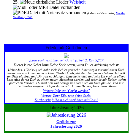
25.
Weisheit
(Lebensweisheitslieder,
Monika
Mühlhaus, 2006
)
Friede mit Gott finden
„Lasst euch versöhnen mit Gott!“ (Bibel, 2. Kor. 5,20)"
Dieses kurze Gebet kann Deine Seele retten, wenn Du es aufrichtig meinst:
Lieber Jesus Christus, ich habe viele Fehler gemacht. Bitte vergib mir und nimm Dich
meiner an und komm in mein Herz. Werde Du ab jetzt der Herr meines Lebens. Ich will
an Dich glauben und Dir treu nachfolgen. Bitte heile mich und leite Du mich in allem.
Lass mich durch Dich zu einem neuen Menschen werden und schenke mir Deinen tiefen
göttlichen Frieden. Du hast den Tod besiegt und wenn ich an Dich glaube, sind mir
alle Sünden vergeben. Dafür danke ich Dir von Herzen, Herr Jesus. Amen
Weitere Infos zu "Christ werden"
Vortrag-Tipp: Eile, rette deine Seele!
Kurzbotschaft "Lass dich versöhnen mit Gott!"
Jahreslosung 2026
Gedicht zur
Jahreslosung 2026