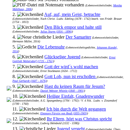
(Lebensweisheitslieder,
Monika
Mühlhaus, 2006
)
2.
Auf, auf, mein Geist, betrachte
(Lebensweisheitslieder, Nach Christ. Ludw. Edeling (1678 - 1742) bearb. von Friedr. Brauer
(1754 - 1813)
3.
Den Blick empor und halte still
(Lebensweisheitslieder,
Julius Sturm (1816 - 1896)
)
4.
Der Samariter
(Lebensweisheitslieder,
Hermann Müller, 2014)
5.
Die Lebensuhr
(Lebensweisheitsgedichte,
Johannes Kandel,
2014
)
6.
Glückselige Jugend
(Lebensweisheitslieder,
Ernst
Gottlieb Woltersdorf (1725 - 1761)
)
7.
Gott der wird´s wohl machen
(Lebensweisheitslieder, Ernst Stockmann (1634 - 1712)
8.
Gott Lob, nun ist erschollen
(Lebensweisheitslieder,
Paul Gerhardt (1607 - 1676)
)
9.
Hast du keinen Raum für Jesum?
(Lebensweisheitslieder,
Daniel Webster Whittle (1840 - 1901)
)
10.
Heilige Einfalt, Gnadenwunder
(Lebensweisheitslieder, A.G. Spangenberg (1704 - 1792) / V. 4 Nik.. Ludw. v. Zinzendorf
(1700 - 1760)
11.
Ich bin durch die Welt gegangen
(Lebensweisheitslieder,
Eleonore Fürstin von Reuß (1835-1903)
)
12.
Ihr Eltern, hört was Christus spricht
(Lebensweisheitslieder, Ludwig Helmbold (1532 - 1598))
13.
Jugend vergeht
(Lebensweisheitslieder, Übers.