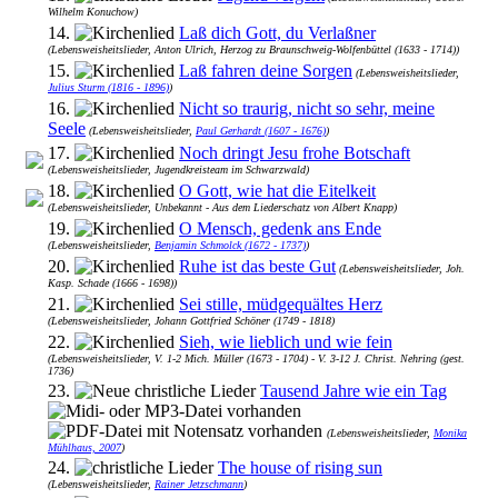
Wilhelm Konuchow)
14.
Laß dich Gott, du Verlaßner
(Lebensweisheitslieder, Anton Ulrich, Herzog zu Braunschweig-Wolfenbüttel (1633 - 1714))
15.
Laß fahren deine Sorgen
(Lebensweisheitslieder,
Julius Sturm (1816 - 1896)
)
16.
Nicht so traurig, nicht so sehr, meine
Seele
(Lebensweisheitslieder,
Paul Gerhardt (1607 - 1676)
)
17.
Noch dringt Jesu frohe Botschaft
(Lebensweisheitslieder, Jugendkreisteam im Schwarzwald)
18.
O Gott, wie hat die Eitelkeit
(Lebensweisheitslieder, Unbekannt - Aus dem Liederschatz von Albert Knapp)
19.
O Mensch, gedenk ans Ende
(Lebensweisheitslieder,
Benjamin Schmolck (1672 - 1737)
)
20.
Ruhe ist das beste Gut
(Lebensweisheitslieder, Joh.
Kasp. Schade (1666 - 1698))
21.
Sei stille, müdgequältes Herz
(Lebensweisheitslieder, Johann Gottfried Schöner (1749 - 1818)
22.
Sieh, wie lieblich und wie fein
(Lebensweisheitslieder, V. 1-2 Mich. Müller (1673 - 1704) - V. 3-12 J. Christ. Nehring (gest.
1736)
23.
Tausend Jahre wie ein Tag
(Lebensweisheitslieder,
Monika
Mühlhaus, 2007
)
24.
The house of rising sun
(Lebensweisheitslieder,
Rainer Jetzschmann
)