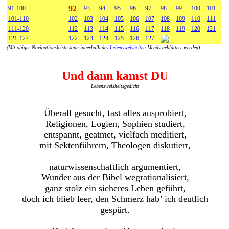
92
91-100
93
94
95
96
97
98
99
100
101
101-110
102
103
104
105
106
107
108
109
110
111
111-120
112
113
114
115
116
117
118
119
120
121
121-127
122
123
124
125
126
127
(Mit obiger Navigationsleiste kann innerhalb des
Lebensweisheiten
-Menüs geblättert werden)
Und dann kamst DU
Lebensweisheitsgedicht
Überall gesucht, fast alles ausprobiert,
Religionen, Logien, Sophien studiert,
entspannt, geatmet, vielfach meditiert,
mit Sektenführern, Theologen diskutiert,
naturwissenschaftlich argumentiert,
Wunder aus der Bibel wegrationalisiert,
ganz stolz ein sicheres Leben geführt,
doch ich blieb leer, den Schmerz hab’ ich deutlich
gespürt.