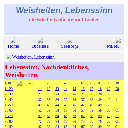
Weisheiten, Lebenssinn
christliche Gedichte und Lieder
Home
Bibellese
Seelsorge
MENÜ
Weisheiten, Lebenssinn
Lebenssinn, Nachdenkliches,
Weisheiten
1-10
Inhalt
1
2
3
4
5
6
7
8
9
10
11-20
11
12
13
14
15
16
17
18
19
20
21-30
21
23
24
25
26
27
28
29
30
31
31-40
32
33
34
35
36
37
38
39
40
41
41-50
42
43
44
45
46
47
48
49
50
51
51-60
52
53
54
55
56
57
58
59
60
61
61-70
62
63
64
65
66
67
68
69
70
71
71-80
72
73
74
75
76
77
78
79
80
81
81-90
82
83
84
85
86
87
88
89
90
91