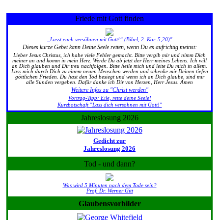
Friede mit Gott finden
„Lasst euch versöhnen mit Gott!“ (Bibel, 2. Kor. 5,20)"
Dieses kurze Gebet kann Deine Seele retten, wenn Du es aufrichtig meinst:
Lieber Jesus Christus, ich habe viele Fehler gemacht. Bitte vergib mir und nimm Dich
meiner an und komm in mein Herz. Werde Du ab jetzt der Herr meines Lebens. Ich will
an Dich glauben und Dir treu nachfolgen. Bitte heile mich und leite Du mich in allem.
Lass mich durch Dich zu einem neuen Menschen werden und schenke mir Deinen tiefen
göttlichen Frieden. Du hast den Tod besiegt und wenn ich an Dich glaube, sind mir
alle Sünden vergeben. Dafür danke ich Dir von Herzen, Herr Jesus. Amen
Weitere Infos zu "Christ werden"
Vortrag-Tipp: Eile, rette deine Seele!
Kurzbotschaft "Lass dich versöhnen mit Gott!"
Jahreslosung 2026
Gedicht zur
Jahreslosung 2026
Tod - und dann?
Was wird 5 Minuten nach dem Tode sein?
Prof. Dr. Werner Gitt
Glaubensvorbilder