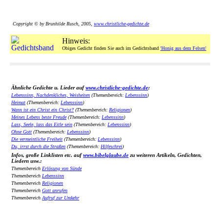
Copyright © by Brunhilde Rusch, 2005,
www.christliche-gedichte.de
Hinweis:
Obiges Gedicht finden Sie auch im Gedichtsband
'Honig aus dem Felsen'
Ähnliche Gedichte u. Lieder auf
www.christliche-gedichte.de
:
Lebenssinn, Nachdenkliches, Weisheiten
(Themenbereich:
Lebenssinn
)
Heimat
(Themenbereich:
Lebenssinn
)
Wann ist ein Christ ein Christ?
(Themenbereich:
Religionen
)
Meines Lebens beste Freude
(Themenbereich:
Lebenssinn
)
Lass, Seele, lass das Eitle sein
(Themenbereich:
Lebenssinn
)
Ohne Gott
(Themenbereich:
Lebenssinn
)
Die vermeintliche Freiheit
(Themenbereich:
Lebenssinn
)
Du, irrst durch die Straßen
(Themenbereich:
Hilfeschrei
)
Infos, große Linklisten etc. auf
www.bibelglaube.de
zu weiteren Artikeln, Gedichten,
Liedern usw.:
Themenbereich
Erlösung von Sünde
Themenbereich
Lebenssinn
Themenbereich
Religionen
Themenbereich
Gott anrufen
Themenbereich
Aufruf zur Umkehr