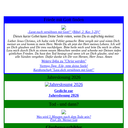
Friede mit Gott finden
„Lasst euch versöhnen mit Gott!“ (Bibel, 2. Kor. 5,20)"
Dieses kurze Gebet kann Deine Seele retten, wenn Du es aufrichtig meinst:
Lieber Jesus Christus, ich habe viele Fehler gemacht. Bitte vergib mir und nimm Dich
meiner an und komm in mein Herz. Werde Du ab jetzt der Herr meines Lebens. Ich will
an Dich glauben und Dir treu nachfolgen. Bitte heile mich und leite Du mich in allem.
Lass mich durch Dich zu einem neuen Menschen werden und schenke mir Deinen tiefen
göttlichen Frieden. Du hast den Tod besiegt und wenn ich an Dich glaube, sind mir
alle Sünden vergeben. Dafür danke ich Dir von Herzen, Herr Jesus. Amen
Weitere Infos zu "Christ werden"
Vortrag-Tipp: Eile, rette deine Seele!
Kurzbotschaft "Lass dich versöhnen mit Gott!"
Jahreslosung 2026
Gedicht zur
Jahreslosung 2026
Tod - und dann?
Was wird 5 Minuten nach dem Tode sein?
Prof. Dr. Werner Gitt
Glaubensvorbilder