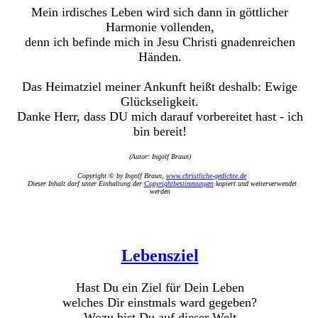
Mein irdisches Leben wird sich dann in göttlicher
Harmonie vollenden,
denn ich befinde mich in Jesu Christi gnadenreichen
Händen.
Das Heimatziel meiner Ankunft heißt deshalb: Ewige
Glückseligkeit.
Danke Herr, dass DU mich darauf vorbereitet hast - ich
bin bereit!
(Autor: Ingolf Braun)
Copyright © by Ingolf Braun,
www.christliche-gedichte.de
Dieser Inhalt darf unter Einhaltung der
Copyrightbestimmungen
kopiert und weiterverwendet
werden
Lebensziel
Hast Du ein Ziel für Dein Leben
welches Dir einstmals ward gegeben?
Wozu bist Du auf dieser Welt