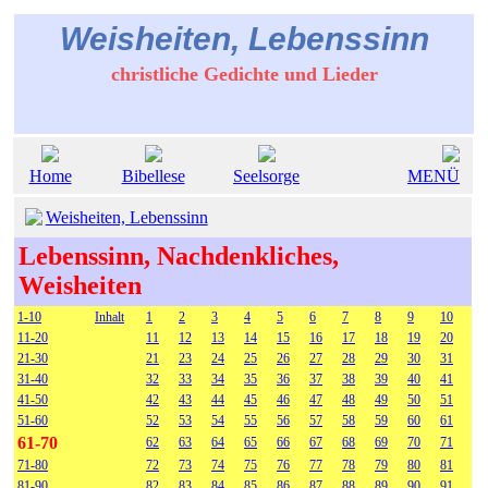
Weisheiten, Lebenssinn
christliche Gedichte und Lieder
Home
Bibellese
Seelsorge
MENÜ
Weisheiten, Lebenssinn
Lebenssinn, Nachdenkliches,
Weisheiten
1-10
Inhalt
1
2
3
4
5
6
7
8
9
10
11-20
11
12
13
14
15
16
17
18
19
20
21-30
21
23
24
25
26
27
28
29
30
31
31-40
32
33
34
35
36
37
38
39
40
41
41-50
42
43
44
45
46
47
48
49
50
51
51-60
52
53
54
55
56
57
58
59
60
61
61-70
62
63
64
65
66
67
68
69
70
71
71-80
72
73
74
75
76
77
78
79
80
81
81-90
82
83
84
85
86
87
88
89
90
91