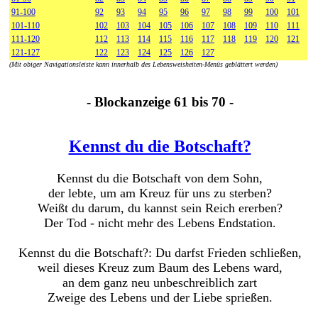
91-100
92
93
94
95
96
97
98
99
100
101
101-110
102
103
104
105
106
107
108
109
110
111
111-120
112
113
114
115
116
117
118
119
120
121
121-127
122
123
124
125
126
127
(Mit obiger Navigationsleiste kann innerhalb des Lebensweisheiten-Menüs geblättert werden)
- Blockanzeige 61 bis 70 -
Kennst du die Botschaft?
Kennst du die Botschaft von dem Sohn,
der lebte, um am Kreuz für uns zu sterben?
Weißt du darum, du kannst sein Reich ererben?
Der Tod - nicht mehr des Lebens Endstation.
Kennst du die Botschaft?: Du darfst Frieden schließen,
weil dieses Kreuz zum Baum des Lebens ward,
an dem ganz neu unbeschreiblich zart
Zweige des Lebens und der Liebe sprießen.