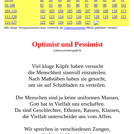
91-100
92
93
94
95
96
97
98
99
100
101
101-110
102
103
104
105
106
107
108
109
110
111
111-120
112
113
114
115
116
117
118
119
120
121
121-127
122
123
124
125
126
127
(Mit obiger Navigationsleiste kann innerhalb des
Lebensweisheiten
-Menüs geblättert werden)
Optimist und Pessimist
Lebensweisheitsgedicht
Viel kluge Köpfe haben versucht
die Menschheit sinnvoll einzuteilen.
Nach Maßstäben haben sie gesucht,
um sie auf Schubladen zu verteilen.
Die Menschen sind ja keine uniformen Massen,
Gott hat in Vielfalt uns erschaffen.
Da sind Geschlechter, Ethnien, Rassen, Klassen,
die Vielfalt unterscheidet uns vom Affen.
Wir sprechen in verschiedenen Zungen,