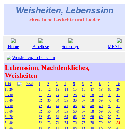
Weisheiten, Lebenssinn
christliche Gedichte und Lieder
Home
Bibellese
Seelsorge
MENÜ
Weisheiten, Lebenssinn
Lebenssinn, Nachdenkliches,
Weisheiten
1-10
Inhalt
1
2
3
4
5
6
7
8
9
10
11-20
11
12
13
14
15
16
17
18
19
20
21-30
21
23
24
25
26
27
28
29
30
31
31-40
32
33
34
35
36
37
38
39
40
41
41-50
42
43
44
45
46
47
48
49
50
51
51-60
52
53
54
55
56
57
58
59
60
61
61-70
62
63
64
65
66
67
68
69
70
71
81
71-80
72
73
74
75
76
77
78
79
80
81-90
82
83
84
85
86
87
88
89
90
91