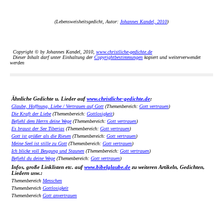
(Lebensweisheitsgedicht, Autor:
Johannes Kandel, 2010
)
Copyright © by Johannes Kandel, 2010,
www.christliche-gedichte.de
Dieser Inhalt darf unter Einhaltung der
Copyrightbestimmungen
kopiert und weiterverwendet
werden
Ähnliche Gedichte u. Lieder auf
www.christliche-gedichte.de
:
Glaube, Hoffnung, Liebe / Vertrauen auf Gott
(Themenbereich:
Gott vertrauen
)
Die Kraft der Liebe
(Themenbereich:
Gottlosigkeit
)
Befiehl dem Herrn deine Wege
(Themenbereich:
Gott vertrauen
)
Es braust der See Tiberias
(Themenbereich:
Gott vertrauen
)
Gott ist größer als die Riesen
(Themenbereich:
Gott vertrauen
)
Meine Seel ist stille zu Gott
(Themenbereich:
Gott vertrauen
)
Ich blicke voll Beugung und Staunen
(Themenbereich:
Gott vertrauen
)
Befiehl du deine Wege
(Themenbereich:
Gott vertrauen
)
Infos, große Linklisten etc. auf
www.bibelglaube.de
zu weiteren Artikeln, Gedichten,
Liedern usw.:
Themenbereich
Menschen
Themenbereich
Gottlosigkeit
Themenbereich
Gott anvertrauen