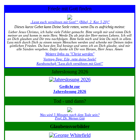
Friede mit Gott finden
„Lasst euch versöhnen mit Gott!“ (Bibel, 2. Kor. 5,20)"
Dieses kurze Gebet kann Deine Seele retten, wenn Du es aufrichtig meinst:
Lieber Jesus Christus, ich habe viele Fehler gemacht. Bitte vergib mir und nimm Dich
meiner an und komm in mein Herz. Werde Du ab jetzt der Herr meines Lebens. Ich will
an Dich glauben und Dir treu nachfolgen. Bitte heile mich und leite Du mich in allem.
Lass mich durch Dich zu einem neuen Menschen werden und schenke mir Deinen tiefen
göttlichen Frieden. Du hast den Tod besiegt und wenn ich an Dich glaube, sind mir
alle Sünden vergeben. Dafür danke ich Dir von Herzen, Herr Jesus. Amen
Weitere Infos zu "Christ werden"
Vortrag-Tipp: Eile, rette deine Seele!
Kurzbotschaft "Lass dich versöhnen mit Gott!"
Jahreslosung 2026
Gedicht zur
Jahreslosung 2026
Tod - und dann?
Was wird 5 Minuten nach dem Tode sein?
Prof. Dr. Werner Gitt
Glaubensvorbilder