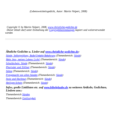
(Lebensweisheitsgedicht, Autor: Martin Volpert, 2008)
Copyright © by Martin Volpert, 2008,
www.christliche-gedichte.de
Dieser Inhalt darf unter Einhaltung der
Copyrightbestimmungen
kopiert und weiterverwendet
werden
Ähnliche Gedichte u. Lieder auf
www.christliche-gedichte.de
:
Sünde, Selbstprüfung, Buße/Umkehr/Bekehrung
(Themenbereich:
Sünde
)
Mein Jesu, meines Lebens Licht!
(Themenbereich:
Sünde
)
Schuldschein: Sünde
(Themenbereich:
Sünde
)
Pharisäer und Zöllner
(Themenbereich:
Sünde
)
Sühne
(Themenbereich:
Sünde
)
Freigemacht von allen Sünden
(Themenbereich:
Sünde
)
Stolz und Hochmut
(Themenbereich:
Sünde
)
Heiligen-Schein
(Themenbereich:
Sünde
)
Infos, große Linklisten etc. auf
www.bibelglaube.de
zu weiteren Artikeln, Gedichten,
Liedern usw.:
Themenbereich
Sünden
Themenbereich
Gottlosigkeit