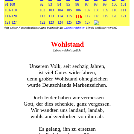
91-100
92
93
94
95
96
97
98
99
100
101
101-110
102
103
104
105
106
107
108
109
110
111
116
111-120
112
113
114
115
117
118
119
120
121
121-127
122
123
124
125
126
127
(Mit obiger Navigationsleiste kann innerhalb des
Lebensweisheiten
-Menüs geblättert werden)
Wohlstand
Lebensweisheitsgedicht
Unserem Volk, seit sechzig Jahren,
ist viel Gutes widerfahren,
denn großer Wohlstand ohnegleichen
wurde Deutschlands Markenzeichen.
Doch leider haben wir vermessen
Gott, der dies schenkte, ganz vergessen.
Wir wandten uns landauf, landab,
wohlstandsverdorben von ihm ab.
Es gelang, ihn zu ersetzen