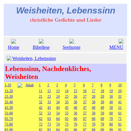
Weisheiten, Lebenssinn
christliche Gedichte und Lieder
Home
Bibellese
Seelsorge
MENÜ
Weisheiten, Lebenssinn
Lebenssinn, Nachdenkliches,
Weisheiten
1-10
Inhalt
1
2
3
4
5
6
7
8
9
10
11-20
11
12
13
14
15
16
17
18
19
20
21-30
21
23
24
25
26
27
28
29
30
31
31-40
32
33
34
35
36
37
38
39
40
41
41-50
42
43
44
45
46
47
48
49
50
51
51-60
52
53
54
55
56
57
58
59
60
61
61-70
62
63
64
65
66
67
68
69
70
71
71-80
72
73
74
75
76
77
78
79
80
81
81-90
82
83
84
85
86
87
88
89
90
91