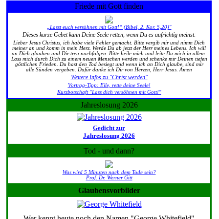
Friede mit Gott finden
„Lasst euch versöhnen mit Gott!“ (Bibel, 2. Kor. 5,20)"
Dieses kurze Gebet kann Deine Seele retten, wenn Du es aufrichtig meinst:
Lieber Jesus Christus, ich habe viele Fehler gemacht. Bitte vergib mir und nimm Dich
meiner an und komm in mein Herz. Werde Du ab jetzt der Herr meines Lebens. Ich will
an Dich glauben und Dir treu nachfolgen. Bitte heile mich und leite Du mich in allem.
Lass mich durch Dich zu einem neuen Menschen werden und schenke mir Deinen tiefen
göttlichen Frieden. Du hast den Tod besiegt und wenn ich an Dich glaube, sind mir
alle Sünden vergeben. Dafür danke ich Dir von Herzen, Herr Jesus. Amen
Weitere Infos zu "Christ werden"
Vortrag-Tipp: Eile, rette deine Seele!
Kurzbotschaft "Lass dich versöhnen mit Gott!"
Jahreslosung 2026
Gedicht zur
Jahreslosung 2026
Tod - und dann?
Was wird 5 Minuten nach dem Tode sein?
Prof. Dr. Werner Gitt
Glaubensvorbilder
Wer kennt heute noch den Namen "George Whitefield"