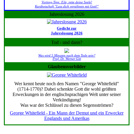
Vortrag-Tipp: Eile, rette deine Seele!
Kurzbotschaft "Lass dich versöhnen mit Gott!"
Jahreslosung 2026
Gedicht zur
Jahreslosung 2026
Tod - und dann?
Was wird 5 Minuten nach dem Tode sein?
Prof. Dr. Werner Gitt
Glaubensvorbilder
Wer kennt heute noch den Namen "George Whitefield"
(1714-1770)? Dabei schenkte Gott die wohl größten
Erweckungen in der englischsprachigen Welt unter seiner
Verkündigung!
Was war der Schlüssel zu diesen Segensströmen?
George Whitefield - Ein Mann der Demut und ein Erwecker
Englands und Amerikas