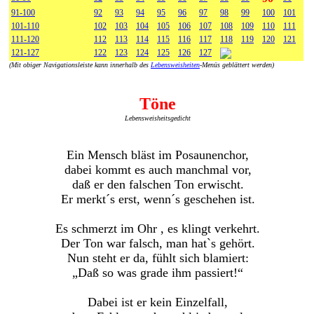
91-100
92
93
94
95
96
97
98
99
100
101
101-110
102
103
104
105
106
107
108
109
110
111
111-120
112
113
114
115
116
117
118
119
120
121
121-127
122
123
124
125
126
127
(Mit obiger Navigationsleiste kann innerhalb des
Lebensweisheiten
-Menüs geblättert werden)
Töne
Lebensweisheitsgedicht
Ein Mensch bläst im Posaunenchor,
dabei kommt es auch manchmal vor,
daß er den falschen Ton erwischt.
Er merkt´s erst, wenn´s geschehen ist.
Es schmerzt im Ohr , es klingt verkehrt.
Der Ton war falsch, man hat`s gehört.
Nun steht er da, fühlt sich blamiert:
„Daß so was grade ihm passiert!“
Dabei ist er kein Einzelfall,