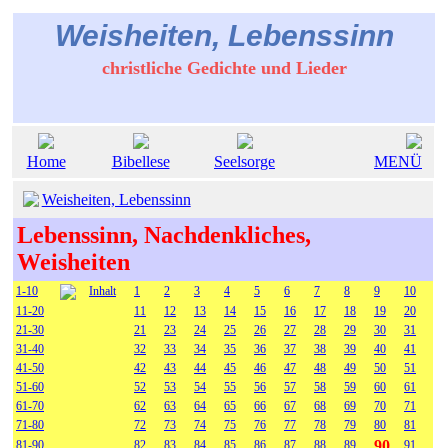
Weisheiten, Lebenssinn
christliche Gedichte und Lieder
Home
Bibellese
Seelsorge
MENÜ
Weisheiten, Lebenssinn
Lebenssinn, Nachdenkliches,
Weisheiten
1-10
Inhalt
1
2
3
4
5
6
7
8
9
10
11-20
11
12
13
14
15
16
17
18
19
20
21-30
21
23
24
25
26
27
28
29
30
31
31-40
32
33
34
35
36
37
38
39
40
41
41-50
42
43
44
45
46
47
48
49
50
51
51-60
52
53
54
55
56
57
58
59
60
61
61-70
62
63
64
65
66
67
68
69
70
71
71-80
72
73
74
75
76
77
78
79
80
81
90
81-90
82
83
84
85
86
87
88
89
91