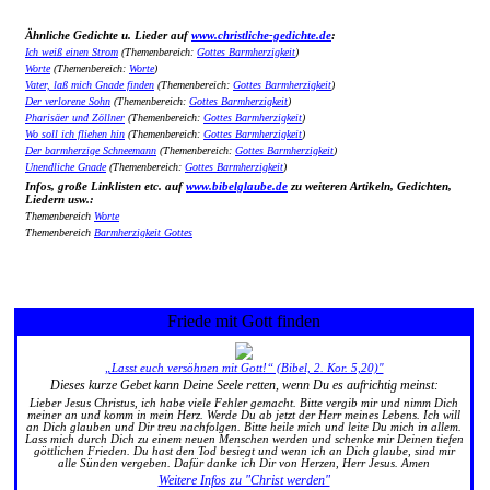
Ähnliche Gedichte u. Lieder auf
www.christliche-gedichte.de
:
Ich weiß einen Strom
(Themenbereich:
Gottes Barmherzigkeit
)
Worte
(Themenbereich:
Worte
)
Vater, laß mich Gnade finden
(Themenbereich:
Gottes Barmherzigkeit
)
Der verlorene Sohn
(Themenbereich:
Gottes Barmherzigkeit
)
Pharisäer und Zöllner
(Themenbereich:
Gottes Barmherzigkeit
)
Wo soll ich fliehen hin
(Themenbereich:
Gottes Barmherzigkeit
)
Der barmherzige Schneemann
(Themenbereich:
Gottes Barmherzigkeit
)
Unendliche Gnade
(Themenbereich:
Gottes Barmherzigkeit
)
Infos, große Linklisten etc. auf
www.bibelglaube.de
zu weiteren Artikeln, Gedichten,
Liedern usw.:
Themenbereich
Worte
Themenbereich
Barmherzigkeit Gottes
Friede mit Gott finden
„Lasst euch versöhnen mit Gott!“ (Bibel, 2. Kor. 5,20)"
Dieses kurze Gebet kann Deine Seele retten, wenn Du es aufrichtig meinst:
Lieber Jesus Christus, ich habe viele Fehler gemacht. Bitte vergib mir und nimm Dich
meiner an und komm in mein Herz. Werde Du ab jetzt der Herr meines Lebens. Ich will
an Dich glauben und Dir treu nachfolgen. Bitte heile mich und leite Du mich in allem.
Lass mich durch Dich zu einem neuen Menschen werden und schenke mir Deinen tiefen
göttlichen Frieden. Du hast den Tod besiegt und wenn ich an Dich glaube, sind mir
alle Sünden vergeben. Dafür danke ich Dir von Herzen, Herr Jesus. Amen
Weitere Infos zu "Christ werden"