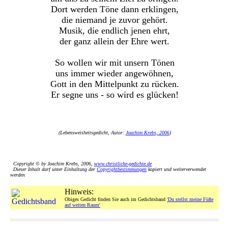
Dort werden Töne dann erklingen,
die niemand je zuvor gehört.
Musik, die endlich jenen ehrt,
der ganz allein der Ehre wert.
So wollen wir mit unsern Tönen
uns immer wieder angewöhnen,
Gott in den Mittelpunkt zu rücken.
Er segne uns - so wird es glücken!
(Lebensweisheitsgedicht, Autor:
Joachim Krebs, 2006
)
Copyright © by Joachim Krebs, 2006,
www.christliche-gedichte.de
Dieser Inhalt darf unter Einhaltung der
Copyrightbestimmungen
kopiert und weiterverwendet
werden
Hinweis:
Obiges Gedicht finden Sie auch im Gedichtsband
'Du stellst meine Füße
auf weiten Raum'