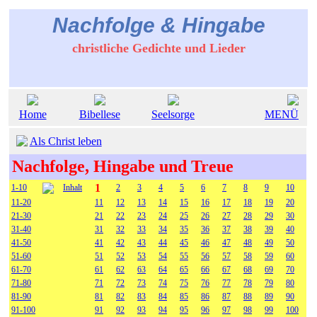
Nachfolge & Hingabe
christliche Gedichte und Lieder
Home
Bibellese
Seelsorge
MENÜ
Als Christ leben
Nachfolge, Hingabe und Treue
1
1-10
Inhalt
2
3
4
5
6
7
8
9
10
11-20
11
12
13
14
15
16
17
18
19
20
21-30
21
22
23
24
25
26
27
28
29
30
31-40
31
32
33
34
35
36
37
38
39
40
41-50
41
42
43
44
45
46
47
48
49
50
51-60
51
52
53
54
55
56
57
58
59
60
61-70
61
62
63
64
65
66
67
68
69
70
71-80
71
72
73
74
75
76
77
78
79
80
81-90
81
82
83
84
85
86
87
88
89
90
91-100
91
92
93
94
95
96
97
98
99
100