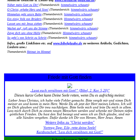
Ähnliche Gedichte u. Lieder auf
www.christliche-gedichte.de
:
Näher mein Gott zu Dir!
(Themenbereich:
himmelwärts schauen
)
O Christ, erhebe Herz und Sinn!
(Themenbereich:
himmelwärts schauen
)
Himmelan geht unsre Bahn
(Themenbereich:
himmelwärts schauen
)
Ein einig Volk von Brüdern
(Themenbereich:
Himmelwärts schauen
)
Lasset uns mit Jesus ziehen
(Themenbereich:
himmelwärts schauen
)
Wachet auf, ruft uns die Stimme
(Themenbereich:
himmelwärts schauen
)
Zeige dich uns ohne Hülle
(Themenbereich:
Himmelwärts schauen
)
So geht´s von Schritt zu Schritt
(Themenbereich:
himmelwärts schauen
)
Infos, große Linklisten etc. auf
www.bibelglaube.de
zu weiteren Artikeln, Gedichten,
Liedern usw.:
Themenbereich
Heimat im Himmel
Friede mit Gott finden
„Lasst euch versöhnen mit Gott!“ (Bibel, 2. Kor. 5,20)"
Dieses kurze Gebet kann Deine Seele retten, wenn Du es aufrichtig meinst:
Lieber Jesus Christus, ich habe viele Fehler gemacht. Bitte vergib mir und nimm Dich
meiner an und komm in mein Herz. Werde Du ab jetzt der Herr meines Lebens. Ich will
an Dich glauben und Dir treu nachfolgen. Bitte heile mich und leite Du mich in allem.
Lass mich durch Dich zu einem neuen Menschen werden und schenke mir Deinen tiefen
göttlichen Frieden. Du hast den Tod besiegt und wenn ich an Dich glaube, sind mir
alle Sünden vergeben. Dafür danke ich Dir von Herzen, Herr Jesus. Amen
Weitere Infos zu "Christ werden"
Vortrag-Tipp: Eile, rette deine Seele!
Kurzbotschaft "Lass dich versöhnen mit Gott!"