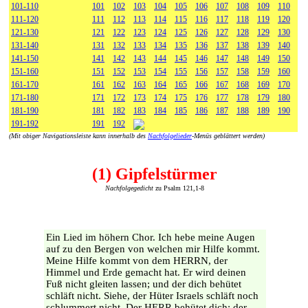
101-110
101
102
103
104
105
106
107
108
109
110
111-120
111
112
113
114
115
116
117
118
119
120
121-130
121
122
123
124
125
126
127
128
129
130
131-140
131
132
133
134
135
136
137
138
139
140
141-150
141
142
143
144
145
146
147
148
149
150
151-160
151
152
153
154
155
156
157
158
159
160
161-170
161
162
163
164
165
166
167
168
169
170
171-180
171
172
173
174
175
176
177
178
179
180
181-190
181
182
183
184
185
186
187
188
189
190
191-192
191
192
(Mit obiger Navigationsleiste kann innerhalb des
Nachfolgelieder
-Menüs geblättert werden)
(1) Gipfelstürmer
Nachfolgegedicht
zu Psalm 121,1-8
Ein Lied im höhern Chor. Ich hebe meine Augen
auf zu den Bergen von welchen mir Hilfe kommt.
Meine Hilfe kommt von dem HERRN, der
Himmel und Erde gemacht hat. Er wird deinen
Fuß nicht gleiten lassen; und der dich behütet
schläft nicht. Siehe, der Hüter Israels schläft noch
schlummert nicht. Der HERR behütet dich; der