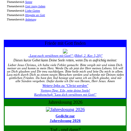
Themenbereich
Sonne
Themenbereich
Gott innig lieben
Themenbereich
Liebe Gottes
Themenbereich
Hingabe an Gott
Themenbereich
Anbetung
Friede mit Gott finden
„Lasst euch versöhnen mit Gott!“ (Bibel, 2. Kor. 5,20)"
Dieses kurze Gebet kann Deine Seele retten, wenn Du es aufrichtig meinst:
Lieber Jesus Christus, ich habe viele Fehler gemacht. Bitte vergib mir und nimm Dich
meiner an und komm in mein Herz. Werde Du ab jetzt der Herr meines Lebens. Ich will
an Dich glauben und Dir treu nachfolgen. Bitte heile mich und leite Du mich in allem.
Lass mich durch Dich zu einem neuen Menschen werden und schenke mir Deinen tiefen
göttlichen Frieden. Du hast den Tod besiegt und wenn ich an Dich glaube, sind mir
alle Sünden vergeben. Dafür danke ich Dir von Herzen, Herr Jesus. Amen
Weitere Infos zu "Christ werden"
Vortrag-Tipp: Eile, rette deine Seele!
Kurzbotschaft "Lass dich versöhnen mit Gott!"
Jahreslosung 2026
Gedicht zur
Jahreslosung 2026
Tod - und dann?