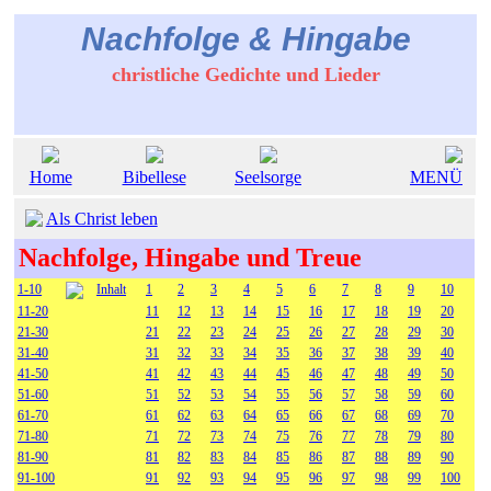
Nachfolge & Hingabe
christliche Gedichte und Lieder
Home
Bibellese
Seelsorge
MENÜ
Als Christ leben
Nachfolge, Hingabe und Treue
1-10
Inhalt
1
2
3
4
5
6
7
8
9
10
11-20
11
12
13
14
15
16
17
18
19
20
21-30
21
22
23
24
25
26
27
28
29
30
31-40
31
32
33
34
35
36
37
38
39
40
41-50
41
42
43
44
45
46
47
48
49
50
51-60
51
52
53
54
55
56
57
58
59
60
61-70
61
62
63
64
65
66
67
68
69
70
71-80
71
72
73
74
75
76
77
78
79
80
81-90
81
82
83
84
85
86
87
88
89
90
91-100
91
92
93
94
95
96
97
98
99
100