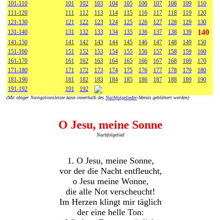
101-110
101
102
103
104
105
106
107
108
109
110
111-120
111
112
113
114
115
116
117
118
119
120
121-130
121
122
123
124
125
126
127
128
129
130
140
131-140
131
132
133
134
135
136
137
138
139
141-150
141
142
143
144
145
146
147
148
149
150
151-160
151
152
153
154
155
156
157
158
159
160
161-170
161
162
163
164
165
166
167
168
169
170
171-180
171
172
173
174
175
176
177
178
179
180
181-190
181
182
183
184
185
186
187
188
189
190
191-192
191
192
(Mit obiger Navigationsleiste kann innerhalb des
Nachfolgelieder
-Menüs geblättert werden)
O Jesu, meine Sonne
Nachfolgelied
1. O Jesu, meine Sonne,
vor der die Nacht entfleucht,
o Jesu meine Wonne,
die alle Not verscheucht!
Im Herzen klingt mir täglich
der eine helle Ton: