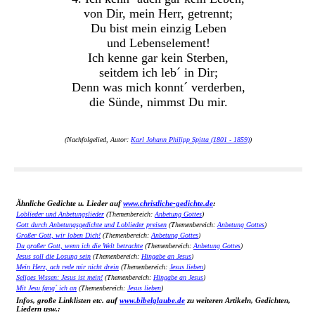
von Dir, mein Herr, getrennt;
Du bist mein einzig Leben
und Lebenselement!
Ich kenne gar kein Sterben,
seitdem ich leb´ in Dir;
Denn was mich konnt´ verderben,
die Sünde, nimmst Du mir.
(Nachfolgelied, Autor:
Karl Johann Philipp Spitta (1801 - 1859)
)
Ähnliche Gedichte u. Lieder auf
www.christliche-gedichte.de
:
Loblieder und Anbetungslieder
(Themenbereich:
Anbetung Gottes
)
Gott durch Anbetungsgedichte und Loblieder preisen
(Themenbereich:
Anbetung Gottes
)
Großer Gott, wir loben Dich!
(Themenbereich:
Anbetung Gottes
)
Du großer Gott, wenn ich die Welt betrachte
(Themenbereich:
Anbetung Gottes
)
Jesus soll die Losung sein
(Themenbereich:
Hingabe an Jesus
)
Mein Herz, ach rede mir nicht drein
(Themenbereich:
Jesus lieben
)
Seliges Wissen: Jesus ist mein!
(Themenbereich:
Hingabe an Jesus
)
Mit Jesu fang´ ich an
(Themenbereich:
Jesus lieben
)
Infos, große Linklisten etc. auf
www.bibelglaube.de
zu weiteren Artikeln, Gedichten,
Liedern usw.: