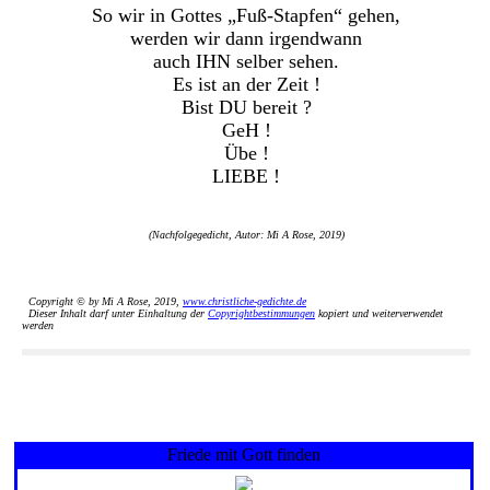
So wir in Gottes „Fuß-Stapfen“ gehen,
werden wir dann irgendwann
auch IHN selber sehen.
Es ist an der Zeit !
Bist DU bereit ?
GeH !
Übe !
LIEBE !
(Nachfolgegedicht, Autor: Mi A Rose, 2019)
Copyright © by Mi A Rose, 2019,
www.christliche-gedichte.de
Dieser Inhalt darf unter Einhaltung der
Copyrightbestimmungen
kopiert und weiterverwendet
werden
Friede mit Gott finden