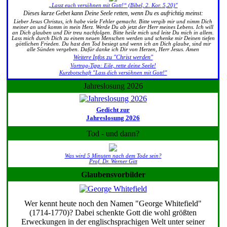
„Lasst euch versöhnen mit Gott!“ (Bibel, 2. Kor. 5,20)"
Dieses kurze Gebet kann Deine Seele retten, wenn Du es aufrichtig meinst:
Lieber Jesus Christus, ich habe viele Fehler gemacht. Bitte vergib mir und nimm Dich
meiner an und komm in mein Herz. Werde Du ab jetzt der Herr meines Lebens. Ich will
an Dich glauben und Dir treu nachfolgen. Bitte heile mich und leite Du mich in allem.
Lass mich durch Dich zu einem neuen Menschen werden und schenke mir Deinen tiefen
göttlichen Frieden. Du hast den Tod besiegt und wenn ich an Dich glaube, sind mir
alle Sünden vergeben. Dafür danke ich Dir von Herzen, Herr Jesus. Amen
Weitere Infos zu "Christ werden"
Vortrag-Tipp: Eile, rette deine Seele!
Kurzbotschaft "Lass dich versöhnen mit Gott!"
Jahreslosung 2026
Gedicht zur
Jahreslosung 2026
Tod - und dann?
Was wird 5 Minuten nach dem Tode sein?
Prof. Dr. Werner Gitt
Glaubensvorbilder
Wer kennt heute noch den Namen "George Whitefield"
(1714-1770)? Dabei schenkte Gott die wohl größten
Erweckungen in der englischsprachigen Welt unter seiner