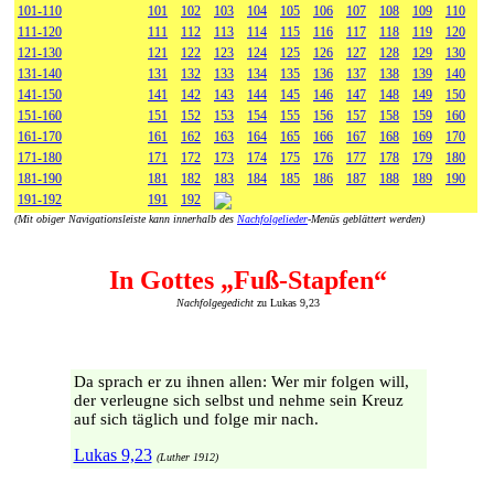
101-110
101
102
103
104
105
106
107
108
109
110
111-120
111
112
113
114
115
116
117
118
119
120
121-130
121
122
123
124
125
126
127
128
129
130
131-140
131
132
133
134
135
136
137
138
139
140
141-150
141
142
143
144
145
146
147
148
149
150
151-160
151
152
153
154
155
156
157
158
159
160
161-170
161
162
163
164
165
166
167
168
169
170
171-180
171
172
173
174
175
176
177
178
179
180
181-190
181
182
183
184
185
186
187
188
189
190
191-192
191
192
(Mit obiger Navigationsleiste kann innerhalb des
Nachfolgelieder
-Menüs geblättert werden)
In Gottes „Fuß-Stapfen“
Nachfolgegedicht
zu Lukas 9,23
Da sprach er zu ihnen allen: Wer mir folgen will,
der verleugne sich selbst und nehme sein Kreuz
auf sich täglich und folge mir nach.
Lukas 9,23
(Luther 1912)