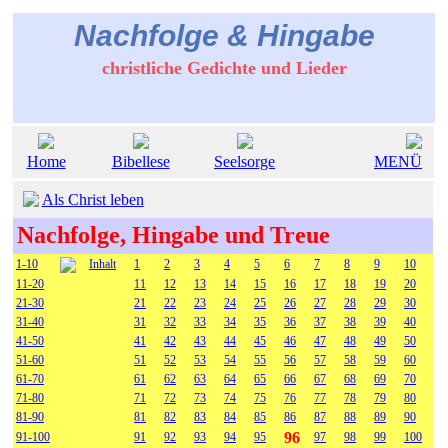
Nachfolge & Hingabe
christliche Gedichte und Lieder
Home
Bibellese
Seelsorge
MENÜ
Als Christ leben
Nachfolge, Hingabe und Treue
1-10
Inhalt
1
2
3
4
5
6
7
8
9
10
11-20
11
12
13
14
15
16
17
18
19
20
21-30
21
22
23
24
25
26
27
28
29
30
31-40
31
32
33
34
35
36
37
38
39
40
41-50
41
42
43
44
45
46
47
48
49
50
51-60
51
52
53
54
55
56
57
58
59
60
61-70
61
62
63
64
65
66
67
68
69
70
71-80
71
72
73
74
75
76
77
78
79
80
81-90
81
82
83
84
85
86
87
88
89
90
96
91-100
91
92
93
94
95
97
98
99
100