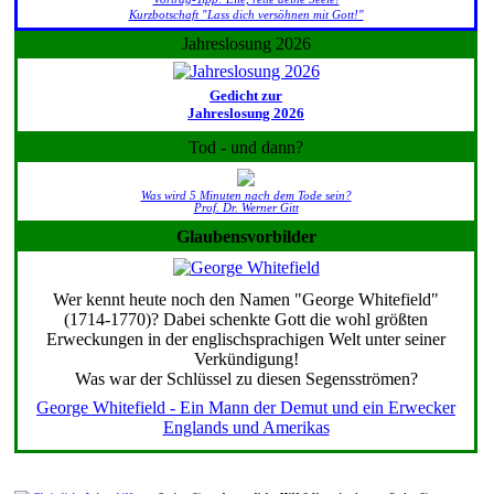
Kurzbotschaft "Lass dich versöhnen mit Gott!"
Jahreslosung 2026
Gedicht zur
Jahreslosung 2026
Tod - und dann?
Was wird 5 Minuten nach dem Tode sein?
Prof. Dr. Werner Gitt
Glaubensvorbilder
Wer kennt heute noch den Namen "George Whitefield"
(1714-1770)? Dabei schenkte Gott die wohl größten
Erweckungen in der englischsprachigen Welt unter seiner
Verkündigung!
Was war der Schlüssel zu diesen Segensströmen?
George Whitefield - Ein Mann der Demut und ein Erwecker
Englands und Amerikas