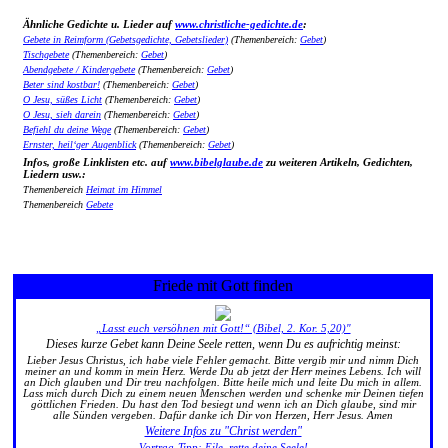
Ähnliche Gedichte u. Lieder auf
www.christliche-gedichte.de
:
Gebete in Reimform (Gebetsgedichte, Gebetslieder)
(Themenbereich:
Gebet
)
Tischgebete
(Themenbereich:
Gebet
)
Abendgebete / Kindergebete
(Themenbereich:
Gebet
)
Beter sind kostbar!
(Themenbereich:
Gebet
)
O Jesu, süßes Licht
(Themenbereich:
Gebet
)
O Jesu, sieh darein
(Themenbereich:
Gebet
)
Befiehl du deine Wege
(Themenbereich:
Gebet
)
Ernster, heil‘ger Augenblick
(Themenbereich:
Gebet
)
Infos, große Linklisten etc. auf
www.bibelglaube.de
zu weiteren Artikeln, Gedichten,
Liedern usw.:
Themenbereich
Heimat im Himmel
Themenbereich
Gebete
Friede mit Gott finden
„Lasst euch versöhnen mit Gott!“ (Bibel, 2. Kor. 5,20)"
Dieses kurze Gebet kann Deine Seele retten, wenn Du es aufrichtig meinst:
Lieber Jesus Christus, ich habe viele Fehler gemacht. Bitte vergib mir und nimm Dich
meiner an und komm in mein Herz. Werde Du ab jetzt der Herr meines Lebens. Ich will
an Dich glauben und Dir treu nachfolgen. Bitte heile mich und leite Du mich in allem.
Lass mich durch Dich zu einem neuen Menschen werden und schenke mir Deinen tiefen
göttlichen Frieden. Du hast den Tod besiegt und wenn ich an Dich glaube, sind mir
alle Sünden vergeben. Dafür danke ich Dir von Herzen, Herr Jesus. Amen
Weitere Infos zu "Christ werden"
Vortrag-Tipp: Eile, rette deine Seele!