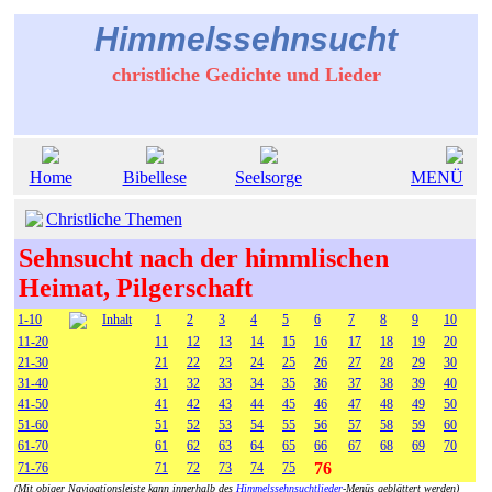
Himmelssehnsucht
christliche Gedichte und Lieder
Home
Bibellese
Seelsorge
MENÜ
Christliche Themen
Sehnsucht nach der himmlischen
Heimat, Pilgerschaft
1-10
Inhalt
1
2
3
4
5
6
7
8
9
10
11-20
11
12
13
14
15
16
17
18
19
20
21-30
21
22
23
24
25
26
27
28
29
30
31-40
31
32
33
34
35
36
37
38
39
40
41-50
41
42
43
44
45
46
47
48
49
50
51-60
51
52
53
54
55
56
57
58
59
60
61-70
61
62
63
64
65
66
67
68
69
70
76
71-76
71
72
73
74
75
(Mit obiger Navigationsleiste kann innerhalb des
Himmelssehnsuchtlieder
-Menüs geblättert werden)