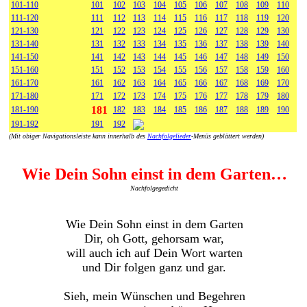
101-110
101
102
103
104
105
106
107
108
109
110
111-120
111
112
113
114
115
116
117
118
119
120
121-130
121
122
123
124
125
126
127
128
129
130
131-140
131
132
133
134
135
136
137
138
139
140
141-150
141
142
143
144
145
146
147
148
149
150
151-160
151
152
153
154
155
156
157
158
159
160
161-170
161
162
163
164
165
166
167
168
169
170
171-180
171
172
173
174
175
176
177
178
179
180
181
181-190
182
183
184
185
186
187
188
189
190
191-192
191
192
(Mit obiger Navigationsleiste kann innerhalb des
Nachfolgelieder
-Menüs geblättert werden)
Wie Dein Sohn einst in dem Garten…
Nachfolgegedicht
Wie Dein Sohn einst in dem Garten
Dir, oh Gott, gehorsam war,
will auch ich auf Dein Wort warten
und Dir folgen ganz und gar.
Sieh, mein Wünschen und Begehren