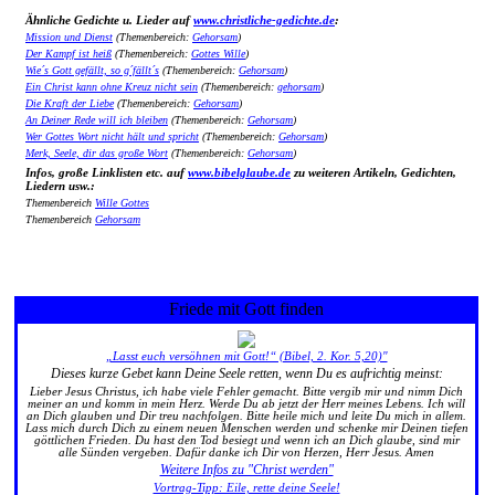
Ähnliche Gedichte u. Lieder auf
www.christliche-gedichte.de
:
Mission und Dienst
(Themenbereich:
Gehorsam
)
Der Kampf ist heiß
(Themenbereich:
Gottes Wille
)
Wie´s Gott gefällt, so g´fällt´s
(Themenbereich:
Gehorsam
)
Ein Christ kann ohne Kreuz nicht sein
(Themenbereich:
gehorsam
)
Die Kraft der Liebe
(Themenbereich:
Gehorsam
)
An Deiner Rede will ich bleiben
(Themenbereich:
Gehorsam
)
Wer Gottes Wort nicht hält und spricht
(Themenbereich:
Gehorsam
)
Merk, Seele, dir das große Wort
(Themenbereich:
Gehorsam
)
Infos, große Linklisten etc. auf
www.bibelglaube.de
zu weiteren Artikeln, Gedichten,
Liedern usw.:
Themenbereich
Wille Gottes
Themenbereich
Gehorsam
Friede mit Gott finden
„Lasst euch versöhnen mit Gott!“ (Bibel, 2. Kor. 5,20)"
Dieses kurze Gebet kann Deine Seele retten, wenn Du es aufrichtig meinst:
Lieber Jesus Christus, ich habe viele Fehler gemacht. Bitte vergib mir und nimm Dich
meiner an und komm in mein Herz. Werde Du ab jetzt der Herr meines Lebens. Ich will
an Dich glauben und Dir treu nachfolgen. Bitte heile mich und leite Du mich in allem.
Lass mich durch Dich zu einem neuen Menschen werden und schenke mir Deinen tiefen
göttlichen Frieden. Du hast den Tod besiegt und wenn ich an Dich glaube, sind mir
alle Sünden vergeben. Dafür danke ich Dir von Herzen, Herr Jesus. Amen
Weitere Infos zu "Christ werden"
Vortrag-Tipp: Eile, rette deine Seele!