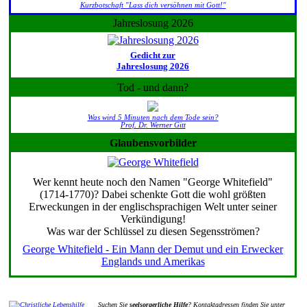
Kurzbotschaft "Lass dich versöhnen mit Gott!"
Jahreslosung 2026
Gedicht zur
Jahreslosung 2026
Tod - und dann?
Was wird 5 Minuten nach dem Tode sein?
Prof. Dr. Werner Gitt
Glaubensvorbilder
Wer kennt heute noch den Namen "George Whitefield"
(1714-1770)? Dabei schenkte Gott die wohl größten
Erweckungen in der englischsprachigen Welt unter seiner
Verkündigung!
Was war der Schlüssel zu diesen Segensströmen?
George Whitefield - Ein Mann der Demut und ein Erwecker
Englands und Amerikas
Suchen Sie
seelsorgerliche Hilfe
? Kontaktadressen finden Sie unter