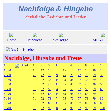
Nachfolge & Hingabe
christliche Gedichte und Lieder
Home
Bibellese
Seelsorge
MENÜ
Als Christ leben
Nachfolge, Hingabe und Treue
1-10
Inhalt
1
2
3
4
5
6
7
8
9
10
11-20
11
12
13
14
15
16
17
18
19
20
21-30
21
22
23
24
25
26
27
28
29
30
31-40
31
32
33
34
35
36
37
38
39
40
41-50
41
42
43
44
45
46
47
48
49
50
51-60
51
52
53
54
55
56
57
58
59
60
61-70
61
62
63
64
65
66
67
68
69
70
71-80
71
72
73
74
75
76
77
78
79
80
81-90
81
82
83
84
85
86
87
88
89
90
91-100
91
92
93
94
95
96
97
98
99
100