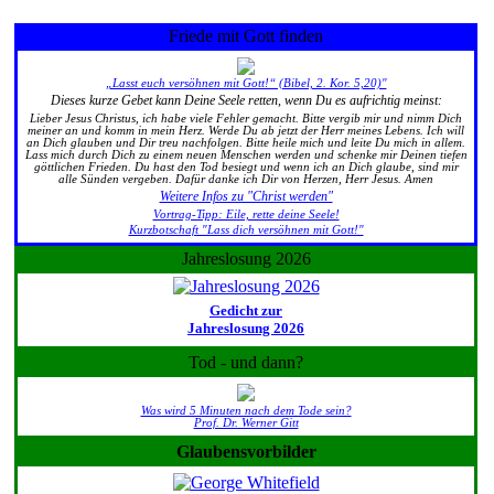
Friede mit Gott finden
„Lasst euch versöhnen mit Gott!“ (Bibel, 2. Kor. 5,20)"
Dieses kurze Gebet kann Deine Seele retten, wenn Du es aufrichtig meinst:
Lieber Jesus Christus, ich habe viele Fehler gemacht. Bitte vergib mir und nimm Dich
meiner an und komm in mein Herz. Werde Du ab jetzt der Herr meines Lebens. Ich will
an Dich glauben und Dir treu nachfolgen. Bitte heile mich und leite Du mich in allem.
Lass mich durch Dich zu einem neuen Menschen werden und schenke mir Deinen tiefen
göttlichen Frieden. Du hast den Tod besiegt und wenn ich an Dich glaube, sind mir
alle Sünden vergeben. Dafür danke ich Dir von Herzen, Herr Jesus. Amen
Weitere Infos zu "Christ werden"
Vortrag-Tipp: Eile, rette deine Seele!
Kurzbotschaft "Lass dich versöhnen mit Gott!"
Jahreslosung 2026
Gedicht zur
Jahreslosung 2026
Tod - und dann?
Was wird 5 Minuten nach dem Tode sein?
Prof. Dr. Werner Gitt
Glaubensvorbilder