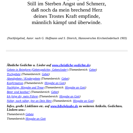
Still im Sterben Angst und Schmerz,
daß noch da mein brechend Herz
deines Trostes Kraft empfinde,
männlich kämpf und überwinde.
(Nachfolgelied, Autor: nach G. Hoffmann und S. Diterich, Hannoversches Kirchenliederbuch 1903)
Ähnliche Gedichte u. Lieder auf
www.christliche-gedichte.de
:
Gebete in Reimform (Gebetsgedichte, Gebetslieder)
(Themenbereich:
Gebet
)
Tischgebete
(Themenbereich:
Gebet
)
Abendgebete / Kindergebete
(Themenbereich:
Gebet
)
Konfirmation
(Themenbereich:
Hingabe an Gott
)
Nachfolge, Hingabe und Treue
(Themenbereich:
Hingabe an Gott
)
Beter sind kostbar!
(Themenbereich:
Gebet
)
Ich folge dir, mein Führer
(Themenbereich:
Hingabe an Gott
)
Näher, noch näher, fest an Dein Herz
(Themenbereich:
Hingabe an Gott
)
Infos, große Linklisten etc. auf
www.bibelglaube.de
zu weiteren Artikeln, Gedichten,
Liedern usw.:
Themenbereich
Gebete
Themenbereich
Hingabe an Gott