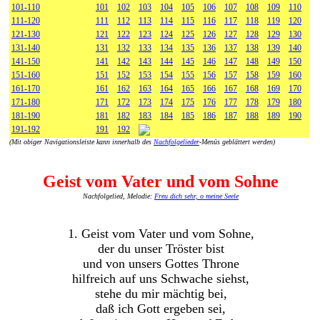
101-110
101
102
103
104
105
106
107
108
109
110
111-120
111
112
113
114
115
116
117
118
119
120
121-130
121
122
123
124
125
126
127
128
129
130
131-140
131
132
133
134
135
136
137
138
139
140
141-150
141
142
143
144
145
146
147
148
149
150
151-160
151
152
153
154
155
156
157
158
159
160
161-170
161
162
163
164
165
166
167
168
169
170
171-180
171
172
173
174
175
176
177
178
179
180
181-190
181
182
183
184
185
186
187
188
189
190
191-192
191
192
(Mit obiger Navigationsleiste kann innerhalb des
Nachfolgelieder
-Menüs geblättert werden)
Geist vom Vater und vom Sohne
Nachfolgelied, Melodie:
Freu dich sehr, o meine Seele
1. Geist vom Vater und vom Sohne,
der du unser Tröster bist
und von unsers Gottes Throne
hilfreich auf uns Schwache siehst,
stehe du mir mächtig bei,
daß ich Gott ergeben sei,