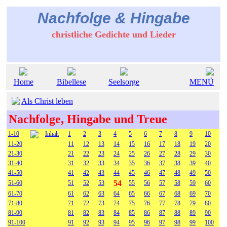
Nachfolge & Hingabe
christliche Gedichte und Lieder
Home
Bibellese
Seelsorge
MENÜ
Als Christ leben
Nachfolge, Hingabe und Treue
1-10
Inhalt
1
2
3
4
5
6
7
8
9
10
11-20
11
12
13
14
15
16
17
18
19
20
21-30
21
22
23
24
25
26
27
28
29
30
31-40
31
32
33
34
35
36
37
38
39
40
41-50
41
42
43
44
45
46
47
48
49
50
54
51-60
51
52
53
55
56
57
58
59
60
61-70
61
62
63
64
65
66
67
68
69
70
71-80
71
72
73
74
75
76
77
78
79
80
81-90
81
82
83
84
85
86
87
88
89
90
91-100
91
92
93
94
95
96
97
98
99
100