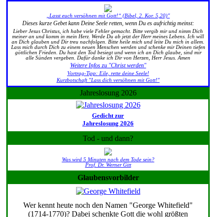
„Lasst euch versöhnen mit Gott!“ (Bibel, 2. Kor. 5,20)"
Dieses kurze Gebet kann Deine Seele retten, wenn Du es aufrichtig meinst:
Lieber Jesus Christus, ich habe viele Fehler gemacht. Bitte vergib mir und nimm Dich
meiner an und komm in mein Herz. Werde Du ab jetzt der Herr meines Lebens. Ich will
an Dich glauben und Dir treu nachfolgen. Bitte heile mich und leite Du mich in allem.
Lass mich durch Dich zu einem neuen Menschen werden und schenke mir Deinen tiefen
göttlichen Frieden. Du hast den Tod besiegt und wenn ich an Dich glaube, sind mir
alle Sünden vergeben. Dafür danke ich Dir von Herzen, Herr Jesus. Amen
Weitere Infos zu "Christ werden"
Vortrag-Tipp: Eile, rette deine Seele!
Kurzbotschaft "Lass dich versöhnen mit Gott!"
Jahreslosung 2026
Gedicht zur
Jahreslosung 2026
Tod - und dann?
Was wird 5 Minuten nach dem Tode sein?
Prof. Dr. Werner Gitt
Glaubensvorbilder
Wer kennt heute noch den Namen "George Whitefield"
(1714-1770)? Dabei schenkte Gott die wohl größten