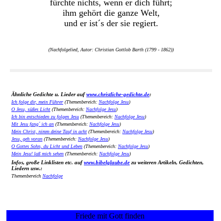
fürchte nichts, wenn er dich führt;
ihm gehört die ganze Welt,
und er ist´s der sie regiert.
(Nachfolgelied, Autor: Christian Gottlob Barth (1799 - 1862))
Ähnliche Gedichte u. Lieder auf
www.christliche-gedichte.de
:
Ich folge dir, mein Führer
(Themenbereich:
Nachfolge Jesu
)
O Jesu, süßes Licht
(Themenbereich:
Nachfolge Jesu
)
Ich bin entschieden zu folgen Jesu
(Themenbereich:
Nachfolge Jesu
)
Mit Jesu fang´ ich an
(Themenbereich:
Nachfolge Jesu
)
Mein Christ, nimm deine Tauf in acht
(Themenbereich:
Nachfolge Jesu
)
Jesu, geh voran
(Themenbereich:
Nachfolge Jesu
)
O Gottes Sohn, du Licht und Leben
(Themenbereich:
Nachfolge Jesu
)
Mein Jesu! laß mich sehen
(Themenbereich:
Nachfolge Jesu
)
Infos, große Linklisten etc. auf
www.bibelglaube.de
zu weiteren Artikeln, Gedichten,
Liedern usw.:
Themenbereich
Nachfolge
Friede mit Gott finden