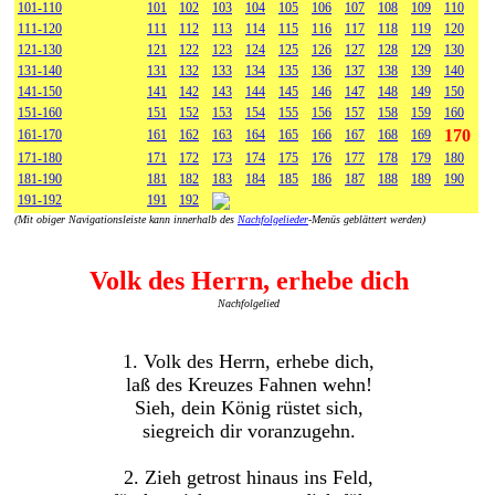
101-110
101
102
103
104
105
106
107
108
109
110
111-120
111
112
113
114
115
116
117
118
119
120
121-130
121
122
123
124
125
126
127
128
129
130
131-140
131
132
133
134
135
136
137
138
139
140
141-150
141
142
143
144
145
146
147
148
149
150
151-160
151
152
153
154
155
156
157
158
159
160
170
161-170
161
162
163
164
165
166
167
168
169
171-180
171
172
173
174
175
176
177
178
179
180
181-190
181
182
183
184
185
186
187
188
189
190
191-192
191
192
(Mit obiger Navigationsleiste kann innerhalb des
Nachfolgelieder
-Menüs geblättert werden)
Volk des Herrn, erhebe dich
Nachfolgelied
1. Volk des Herrn, erhebe dich,
laß des Kreuzes Fahnen wehn!
Sieh, dein König rüstet sich,
siegreich dir voranzugehn.
2. Zieh getrost hinaus ins Feld,