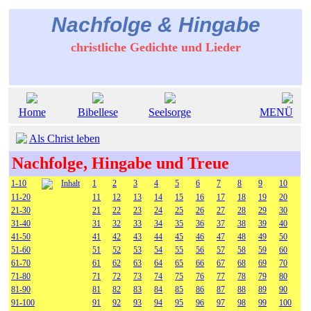
Nachfolge & Hingabe
christliche Gedichte und Lieder
Home
Bibellese
Seelsorge
MENÜ
Als Christ leben
Nachfolge, Hingabe und Treue
1-10
Inhalt
1
2
3
4
5
6
7
8
9
10
11-20
11
12
13
14
15
16
17
18
19
20
21-30
21
22
23
24
25
26
27
28
29
30
31-40
31
32
33
34
35
36
37
38
39
40
41-50
41
42
43
44
45
46
47
48
49
50
51-60
51
52
53
54
55
56
57
58
59
60
61-70
61
62
63
64
65
66
67
68
69
70
71-80
71
72
73
74
75
76
77
78
79
80
81-90
81
82
83
84
85
86
87
88
89
90
91-100
91
92
93
94
95
96
97
98
99
100