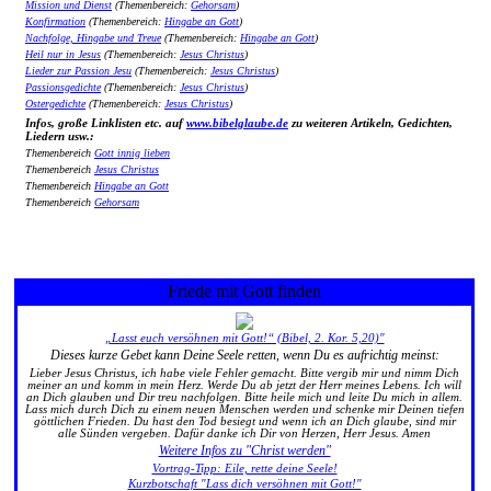
Mission und Dienst
(Themenbereich:
Gehorsam
)
Konfirmation
(Themenbereich:
Hingabe an Gott
)
Nachfolge, Hingabe und Treue
(Themenbereich:
Hingabe an Gott
)
Heil nur in Jesus
(Themenbereich:
Jesus Christus
)
Lieder zur Passion Jesu
(Themenbereich:
Jesus Christus
)
Passionsgedichte
(Themenbereich:
Jesus Christus
)
Ostergedichte
(Themenbereich:
Jesus Christus
)
Infos, große Linklisten etc. auf
www.bibelglaube.de
zu weiteren Artikeln, Gedichten,
Liedern usw.:
Themenbereich
Gott innig lieben
Themenbereich
Jesus Christus
Themenbereich
Hingabe an Gott
Themenbereich
Gehorsam
Friede mit Gott finden
„Lasst euch versöhnen mit Gott!“ (Bibel, 2. Kor. 5,20)"
Dieses kurze Gebet kann Deine Seele retten, wenn Du es aufrichtig meinst:
Lieber Jesus Christus, ich habe viele Fehler gemacht. Bitte vergib mir und nimm Dich
meiner an und komm in mein Herz. Werde Du ab jetzt der Herr meines Lebens. Ich will
an Dich glauben und Dir treu nachfolgen. Bitte heile mich und leite Du mich in allem.
Lass mich durch Dich zu einem neuen Menschen werden und schenke mir Deinen tiefen
göttlichen Frieden. Du hast den Tod besiegt und wenn ich an Dich glaube, sind mir
alle Sünden vergeben. Dafür danke ich Dir von Herzen, Herr Jesus. Amen
Weitere Infos zu "Christ werden"
Vortrag-Tipp: Eile, rette deine Seele!
Kurzbotschaft "Lass dich versöhnen mit Gott!"