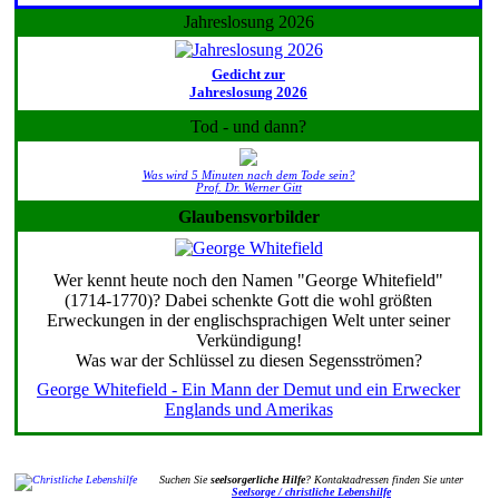
Jahreslosung 2026
Gedicht zur
Jahreslosung 2026
Tod - und dann?
Was wird 5 Minuten nach dem Tode sein?
Prof. Dr. Werner Gitt
Glaubensvorbilder
Wer kennt heute noch den Namen "George Whitefield"
(1714-1770)? Dabei schenkte Gott die wohl größten
Erweckungen in der englischsprachigen Welt unter seiner
Verkündigung!
Was war der Schlüssel zu diesen Segensströmen?
George Whitefield - Ein Mann der Demut und ein Erwecker
Englands und Amerikas
Suchen Sie
seelsorgerliche Hilfe
? Kontaktadressen finden Sie unter
Seelsorge / christliche Lebenshilfe