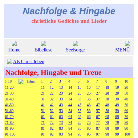
Nachfolge & Hingabe
christliche Gedichte und Lieder
Home
Bibellese
Seelsorge
MENÜ
Als Christ leben
Nachfolge, Hingabe und Treue
1-10
Inhalt
1
2
3
4
5
6
7
8
9
10
11-20
11
12
13
14
15
16
17
18
19
20
21-30
21
22
23
24
25
26
27
28
29
30
31-40
31
32
33
34
35
36
37
38
39
40
41-50
41
42
43
44
45
46
47
48
49
50
51-60
51
52
53
54
55
56
57
58
59
60
61-70
61
62
63
64
65
66
67
68
69
70
71-80
71
72
73
74
75
76
77
78
79
80
81-90
81
82
83
84
85
86
87
88
89
90
91-100
91
92
93
94
95
96
97
98
99
100