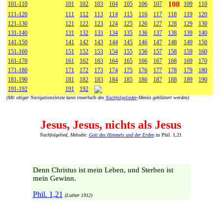
108
101-110
101
102
103
104
105
106
107
109
110
111-120
111
112
113
114
115
116
117
118
119
120
121-130
121
122
123
124
125
126
127
128
129
130
131-140
131
132
133
134
135
136
137
138
139
140
141-150
141
142
143
144
145
146
147
148
149
150
151-160
151
152
153
154
155
156
157
158
159
160
161-170
161
162
163
164
165
166
167
168
169
170
171-180
171
172
173
174
175
176
177
178
179
180
181-190
181
182
183
184
185
186
187
188
189
190
191-192
191
192
(Mit obiger Navigationsleiste kann innerhalb des
Nachfolgelieder
-Menüs geblättert werden)
Jesus, Jesus, nichts als Jesus
Nachfolgelied, Melodie:
Gott des Himmels und der Erden
zu Phil. 1,21
Denn Christus ist mein Leben, und Sterben ist
mein Gewinn.
Phil. 1,21
(Luther 1912)