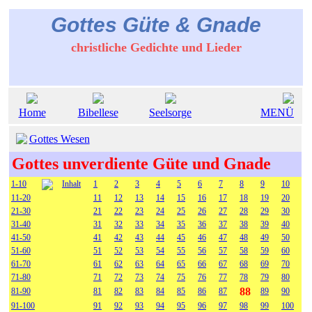
Gottes Güte & Gnade
christliche Gedichte und Lieder
Home
Bibellese
Seelsorge
MENÜ
Gottes Wesen
Gottes unverdiente Güte und Gnade
1-10
Inhalt
1
2
3
4
5
6
7
8
9
10
11-20
11
12
13
14
15
16
17
18
19
20
21-30
21
22
23
24
25
26
27
28
29
30
31-40
31
32
33
34
35
36
37
38
39
40
41-50
41
42
43
44
45
46
47
48
49
50
51-60
51
52
53
54
55
56
57
58
59
60
61-70
61
62
63
64
65
66
67
68
69
70
71-80
71
72
73
74
75
76
77
78
79
80
88
81-90
81
82
83
84
85
86
87
89
90
91-100
91
92
93
94
95
96
97
98
99
100