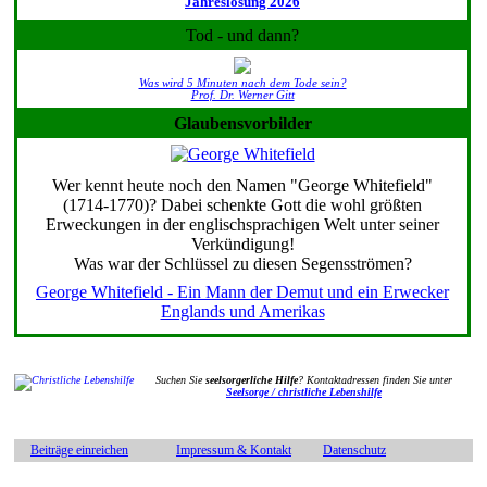
Jahreslosung 2026
Tod - und dann?
Was wird 5 Minuten nach dem Tode sein?
Prof. Dr. Werner Gitt
Glaubensvorbilder
Wer kennt heute noch den Namen "George Whitefield"
(1714-1770)? Dabei schenkte Gott die wohl größten
Erweckungen in der englischsprachigen Welt unter seiner
Verkündigung!
Was war der Schlüssel zu diesen Segensströmen?
George Whitefield - Ein Mann der Demut und ein Erwecker
Englands und Amerikas
Suchen Sie
seelsorgerliche Hilfe
? Kontaktadressen finden Sie unter
Seelsorge / christliche Lebenshilfe
Beiträge einreichen
Impressum & Kontakt
Datenschutz