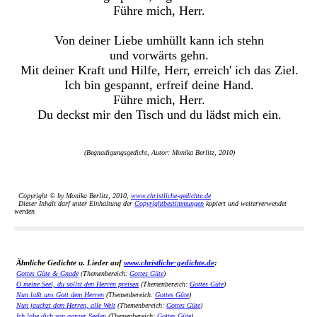
Führe mich, Herr.
Von deiner Liebe umhüllt kann ich stehn
und vorwärts gehn.
Mit deiner Kraft und Hilfe, Herr, erreich' ich das Ziel.
Ich bin gespannt, erfreif deine Hand.
Führe mich, Herr.
Du deckst mir den Tisch und du lädst mich ein.
(Begnadigungsgedicht, Autor: Monika Berlitz, 2010)
Copyright © by Monika Berlitz, 2010,
www.christliche-gedichte.de
Dieser Inhalt darf unter Einhaltung der
Copyrightbestimmungen
kopiert und weiterverwendet
werden
Ähnliche Gedichte u. Lieder auf
www.christliche-gedichte.de
:
Gottes Güte & Gnade
(Themenbereich:
Gottes Güte
)
O meine Seel, du sollst den Herren preisen
(Themenbereich:
Gottes Güte
)
Nun laßt uns Gott dem Herren
(Themenbereich:
Gottes Güte
)
Nun jauchzt dem Herren, alle Welt
(Themenbereich:
Gottes Güte
)
Ich lobe dich von ganzer Seelen
(Themenbereich:
Gottes Güte
)