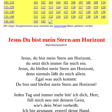
101-110
101
102
103
104
105
106
107
108
109
110
111-120
111
112
113
114
115
116
117
118
119
120
121-130
121
122
123
124
125
126
127
128
129
130
131-140
131
132
133
134
135
136
137
138
139
140
141-142
141
142
(Mit obiger Navigationsleiste kann innerhalb des
Gottesgnade
-Menüs geblättert werden)
Jesus Du bist mein Stern am Horizont
Begnadigungsgedicht
Jesus, du bist mein Stern am Horizont,
du setzt dich immer für mich ein.
Jesus, du bleibst mein Stern am Horizont,
denn niemals läßt du mich allein.
Egal was auch kommt:
Du bist und bleibst mein Stern am Horizont!
Jeden Tag und immer mehr bitt' ich dich, Herr,
füll mich neu mit deinem Geist,
wie's dein Wort verheißt.
Ich bin gespannt, ergreif deine Hand.