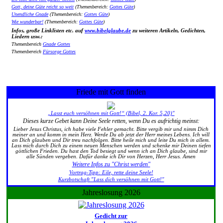
Gott, deine Güte reicht so weit
(Themenbereich:
Gottes Güte
)
Unendliche Gnade
(Themenbereich:
Gottes Güte
)
Wie wunderbar!
(Themenbereich:
Gottes Güte
)
Infos, große Linklisten etc. auf
www.bibelglaube.de
zu weiteren Artikeln, Gedichten,
Liedern usw.:
Themenbereich
Gnade Gottes
Themenbereich
Fürsorge Gottes
Friede mit Gott finden
„Lasst euch versöhnen mit Gott!“ (Bibel, 2. Kor. 5,20)"
Dieses kurze Gebet kann Deine Seele retten, wenn Du es aufrichtig meinst:
Lieber Jesus Christus, ich habe viele Fehler gemacht. Bitte vergib mir und nimm Dich
meiner an und komm in mein Herz. Werde Du ab jetzt der Herr meines Lebens. Ich will
an Dich glauben und Dir treu nachfolgen. Bitte heile mich und leite Du mich in allem.
Lass mich durch Dich zu einem neuen Menschen werden und schenke mir Deinen tiefen
göttlichen Frieden. Du hast den Tod besiegt und wenn ich an Dich glaube, sind mir
alle Sünden vergeben. Dafür danke ich Dir von Herzen, Herr Jesus. Amen
Weitere Infos zu "Christ werden"
Vortrag-Tipp: Eile, rette deine Seele!
Kurzbotschaft "Lass dich versöhnen mit Gott!"
Jahreslosung 2026
Gedicht zur