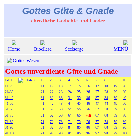
Gottes Güte & Gnade
christliche Gedichte und Lieder
Home
Bibellese
Seelsorge
MENÜ
Gottes Wesen
Gottes unverdiente Güte und Gnade
1-10
Inhalt
1
2
3
4
5
6
7
8
9
10
11-20
11
12
13
14
15
16
17
18
19
20
21-30
21
22
23
24
25
26
27
28
29
30
31-40
31
32
33
34
35
36
37
38
39
40
41-50
41
42
43
44
45
46
47
48
49
50
51-60
51
52
53
54
55
56
57
58
59
60
66
61-70
61
62
63
64
65
67
68
69
70
71-80
71
72
73
74
75
76
77
78
79
80
81-90
81
82
83
84
85
86
87
88
89
90
91-100
91
92
93
94
95
96
97
98
99
100