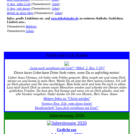
O Jesu, süßes Licht
(Themenbereich:
Gebet
)
O Jesu, sieh darein
(Themenbereich:
Gebet
)
Befiehl du deine Wege
(Themenbereich:
Gebet
)
Infos, große Linklisten etc. auf
www.bibelglaube.de
zu weiteren Artikeln, Gedichten,
Liedern usw.:
Themenbereich
Bekehren
Themenbereich
Gebete
Friede mit Gott finden
„Lasst euch versöhnen mit Gott!“ (Bibel, 2. Kor. 5,20)"
Dieses kurze Gebet kann Deine Seele retten, wenn Du es aufrichtig meinst:
Lieber Jesus Christus, ich habe viele Fehler gemacht. Bitte vergib mir und nimm Dich
meiner an und komm in mein Herz. Werde Du ab jetzt der Herr meines Lebens. Ich will
an Dich glauben und Dir treu nachfolgen. Bitte heile mich und leite Du mich in allem.
Lass mich durch Dich zu einem neuen Menschen werden und schenke mir Deinen tiefen
göttlichen Frieden. Du hast den Tod besiegt und wenn ich an Dich glaube, sind mir
alle Sünden vergeben. Dafür danke ich Dir von Herzen, Herr Jesus. Amen
Weitere Infos zu "Christ werden"
Vortrag-Tipp: Eile, rette deine Seele!
Kurzbotschaft "Lass dich versöhnen mit Gott!"
Jahreslosung 2026
Gedicht zur