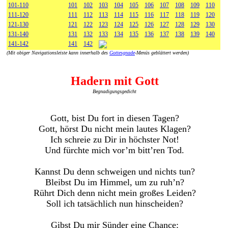
101-110
101
102
103
104
105
106
107
108
109
110
111-120
111
112
113
114
115
116
117
118
119
120
121-130
121
122
123
124
125
126
127
128
129
130
131-140
131
132
133
134
135
136
137
138
139
140
141-142
141
142
(Mit obiger Navigationsleiste kann innerhalb des
Gottesgnade
-Menüs geblättert werden)
Hadern mit Gott
Begnadigungsgedicht
Gott, bist Du fort in diesen Tagen?
Gott, hörst Du nicht mein lautes Klagen?
Ich schreie zu Dir in höchster Not!
Und fürchte mich vor’m bitt’ren Tod.
Kannst Du denn schweigen und nichts tun?
Bleibst Du im Himmel, um zu ruh’n?
Rührt Dich denn nicht mein großes Leiden?
Soll ich tatsächlich nun hinscheiden?
Gibst Du mir Sünder eine Chance: