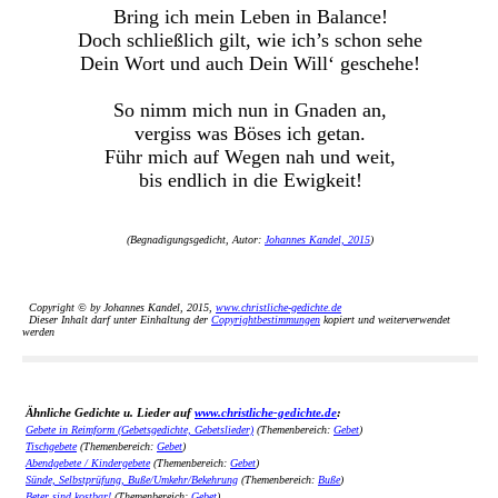
Bring ich mein Leben in Balance!
Doch schließlich gilt, wie ich’s schon sehe
Dein Wort und auch Dein Will‘ geschehe!
So nimm mich nun in Gnaden an,
vergiss was Böses ich getan.
Führ mich auf Wegen nah und weit,
bis endlich in die Ewigkeit!
(Begnadigungsgedicht, Autor:
Johannes Kandel, 2015
)
Copyright © by Johannes Kandel, 2015,
www.christliche-gedichte.de
Dieser Inhalt darf unter Einhaltung der
Copyrightbestimmungen
kopiert und weiterverwendet
werden
Ähnliche Gedichte u. Lieder auf
www.christliche-gedichte.de
:
Gebete in Reimform (Gebetsgedichte, Gebetslieder)
(Themenbereich:
Gebet
)
Tischgebete
(Themenbereich:
Gebet
)
Abendgebete / Kindergebete
(Themenbereich:
Gebet
)
Sünde, Selbstprüfung, Buße/Umkehr/Bekehrung
(Themenbereich:
Buße
)
Beter sind kostbar!
(Themenbereich:
Gebet
)