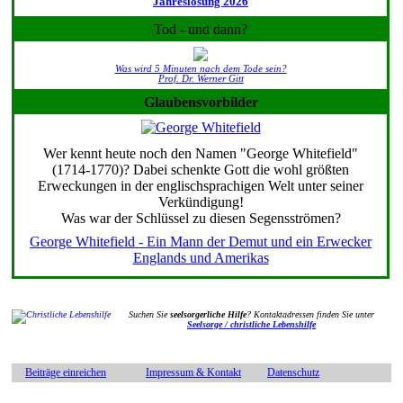
Jahreslosung 2026
Tod - und dann?
Was wird 5 Minuten nach dem Tode sein?
Prof. Dr. Werner Gitt
Glaubensvorbilder
Wer kennt heute noch den Namen "George Whitefield"
(1714-1770)? Dabei schenkte Gott die wohl größten
Erweckungen in der englischsprachigen Welt unter seiner
Verkündigung!
Was war der Schlüssel zu diesen Segensströmen?
George Whitefield - Ein Mann der Demut und ein Erwecker
Englands und Amerikas
Suchen Sie
seelsorgerliche Hilfe
? Kontaktadressen finden Sie unter
Seelsorge / christliche Lebenshilfe
Beiträge einreichen
Impressum & Kontakt
Datenschutz