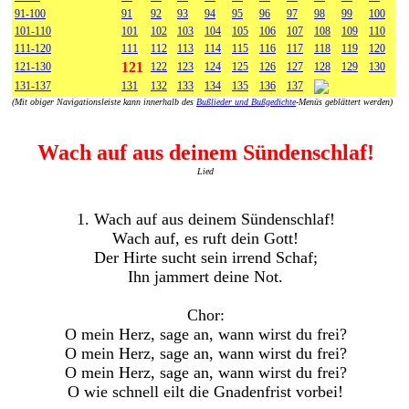
91-100
91
92
93
94
95
96
97
98
99
100
101-110
101
102
103
104
105
106
107
108
109
110
111-120
111
112
113
114
115
116
117
118
119
120
121
121-130
122
123
124
125
126
127
128
129
130
131-137
131
132
133
134
135
136
137
(Mit obiger Navigationsleiste kann innerhalb des
Bußlieder und Bußgedichte
-Menüs geblättert werden)
Wach auf aus deinem Sündenschlaf!
Lied
1. Wach auf aus deinem Sündenschlaf!
Wach auf, es ruft dein Gott!
Der Hirte sucht sein irrend Schaf;
Ihn jammert deine Not.
Chor:
O mein Herz, sage an, wann wirst du frei?
O mein Herz, sage an, wann wirst du frei?
O mein Herz, sage an, wann wirst du frei?
O wie schnell eilt die Gnadenfrist vorbei!