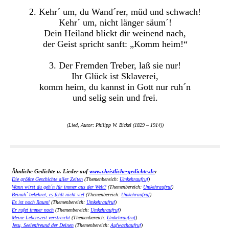
2. Kehr´ um, du Wand´rer, müd und schwach!
Kehr´ um, nicht länger säum´!
Dein Heiland blickt dir weinend nach,
der Geist spricht sanft: „Komm heim!“
3. Der Fremden Treber, laß sie nur!
Ihr Glück ist Sklaverei,
komm heim, du kannst in Gott nur ruh´n
und selig sein und frei.
(Lied, Autor: Philipp W. Bickel (1829 – 1914))
Ähnliche Gedichte u. Lieder auf
www.christliche-gedichte.de
:
Die größte Geschichte aller Zeiten
(Themenbereich:
Umkehraufruf
)
Wann wirst du geh´n für immer aus der Welt?
(Themenbereich:
Umkehraufruf
)
Beinah´ bekehret, es fehlt nicht viel
(Themenbereich:
Umkehraufruf
)
Es ist noch Raum!
(Themenbereich:
Umkehraufruf
)
Er rufet immer noch
(Themenbereich:
Umkehraufruf
)
Meine Lebenszeit verstreicht
(Themenbereich:
Umkehraufruf
)
Jesu, Seelenfreund der Deinen
(Themenbereich:
Aufwachaufruf
)