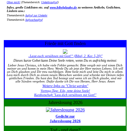
Ohne mich!
(Themenbereich:
Umkehraufruf
)
Infos, große Linklisten etc. auf
www.bibelglaube.de
zu weiteren Artikeln, Gedichten,
Liedern usw.:
Themenbereich
Aufruf zur Umkehr
Themenbereich
Aufwachaufruf
Friede mit Gott finden
„Lasst euch versöhnen mit Gott!“ (Bibel, 2. Kor. 5,20)"
Dieses kurze Gebet kann Deine Seele retten, wenn Du es aufrichtig meinst:
Lieber Jesus Christus, ich habe viele Fehler gemacht. Bitte vergib mir und nimm Dich
meiner an und komm in mein Herz. Werde Du ab jetzt der Herr meines Lebens. Ich will
an Dich glauben und Dir treu nachfolgen. Bitte heile mich und leite Du mich in allem.
Lass mich durch Dich zu einem neuen Menschen werden und schenke mir Deinen tiefen
göttlichen Frieden. Du hast den Tod besiegt und wenn ich an Dich glaube, sind mir
alle Sünden vergeben. Dafür danke ich Dir von Herzen, Herr Jesus. Amen
Weitere Infos zu "Christ werden"
Vortrag-Tipp: Eile, rette deine Seele!
Kurzbotschaft "Lass dich versöhnen mit Gott!"
Jahreslosung 2026
Gedicht zur
Jahreslosung 2026
Tod - und dann?