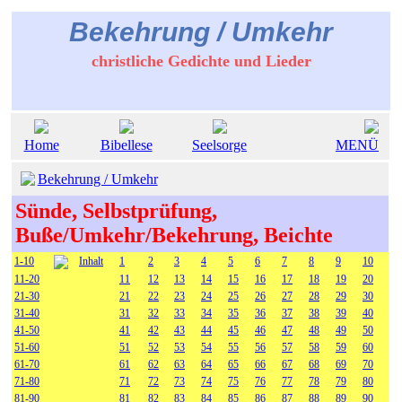
Bekehrung / Umkehr
christliche Gedichte und Lieder
Home
Bibellese
Seelsorge
MENÜ
Bekehrung / Umkehr
Sünde, Selbstprüfung,
Buße/Umkehr/Bekehrung, Beichte
1-10
Inhalt
1
2
3
4
5
6
7
8
9
10
11-20
11
12
13
14
15
16
17
18
19
20
21-30
21
22
23
24
25
26
27
28
29
30
31-40
31
32
33
34
35
36
37
38
39
40
41-50
41
42
43
44
45
46
47
48
49
50
51-60
51
52
53
54
55
56
57
58
59
60
61-70
61
62
63
64
65
66
67
68
69
70
71-80
71
72
73
74
75
76
77
78
79
80
81-90
81
82
83
84
85
86
87
88
89
90