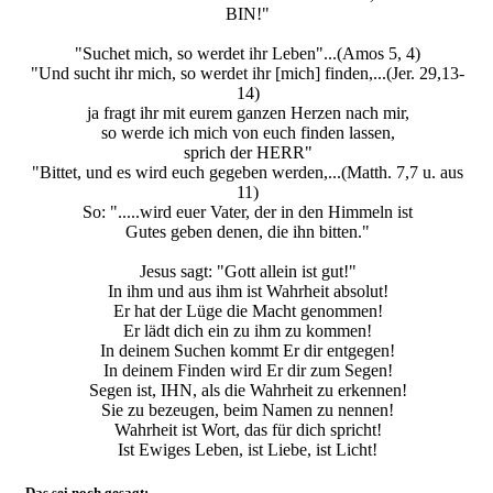
BIN!"
"Suchet mich, so werdet ihr Leben"...(Amos 5, 4)
"Und sucht ihr mich, so werdet ihr [mich] finden,...(Jer. 29,13-
14)
ja fragt ihr mit eurem ganzen Herzen nach mir,
so werde ich mich von euch finden lassen,
sprich der HERR"
"Bittet, und es wird euch gegeben werden,...(Matth. 7,7 u. aus
11)
So: ".....wird euer Vater, der in den Himmeln ist
Gutes geben denen, die ihn bitten."
Jesus sagt: "Gott allein ist gut!"
In ihm und aus ihm ist Wahrheit absolut!
Er hat der Lüge die Macht genommen!
Er lädt dich ein zu ihm zu kommen!
In deinem Suchen kommt Er dir entgegen!
In deinem Finden wird Er dir zum Segen!
Segen ist, IHN, als die Wahrheit zu erkennen!
Sie zu bezeugen, beim Namen zu nennen!
Wahrheit ist Wort, das für dich spricht!
Ist Ewiges Leben, ist Liebe, ist Licht!
Das sei noch gesagt: