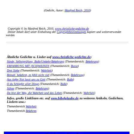
(Gedicht, Autor:
Manfred Reich, 2010
)
Copyright © by Manfred Reich, 2010,
www.christliche-gedichte.de
Dieser Inhalt darf unter Einhaltung der
Copyrightbestimmungen
kopiert und weiterverwendet
werden
Ähnliche Gedichte u. Lieder auf
www.christliche-gedichte.de
:
Sünde, Selbstprüfung, Buße/Umkehr/Bekehrung
(Themenbereich:
Bekehrung
)
ERFAHRUNG MIT (SCH)WEINEN
(Themenbereich:
Busse
)
Drei Siebe
(Themenbereich:
Wahrheit
)
Beinah´ bekehret, es fehlt nicht viel
(Themenbereich:
Bekehrung
)
Aus tiefer Not lasst uns zu Gott
(Themenbereich:
Buße
)
O du Schöpfer aller Dinge
(Themenbereich:
Buße
)
Sühne
(Themenbereich:
Bekehrung
)
Du bist der Weg, die Wahrheit und das Leben
(Themenbereich:
Wahrheit
)
Infos, große Linklisten etc. auf
www.bibelglaube.de
zu weiteren Artikeln, Gedichten,
Liedern usw.:
Themenbereich
Wahrheit
Themenbereich
Bekehren