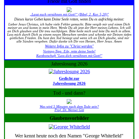
Friede mit Gott finden
„Lasst euch versöhnen mit Gott!“ (Bibel, 2. Kor. 5,20)"
Dieses kurze Gebet kann Deine Seele retten, wenn Du es aufrichtig meinst:
Lieber Jesus Christus, ich habe viele Fehler gemacht. Bitte vergib mir und nimm Dich
meiner an und komm in mein Herz. Werde Du ab jetzt der Herr meines Lebens. Ich will
an Dich glauben und Dir treu nachfolgen. Bitte heile mich und leite Du mich in allem.
Lass mich durch Dich zu einem neuen Menschen werden und schenke mir Deinen tiefen
göttlichen Frieden. Du hast den Tod besiegt und wenn ich an Dich glaube, sind mir
alle Sünden vergeben. Dafür danke ich Dir von Herzen, Herr Jesus. Amen
Weitere Infos zu "Christ werden"
Vortrag-Tipp: Eile, rette deine Seele!
Kurzbotschaft "Lass dich versöhnen mit Gott!"
Jahreslosung 2026
Gedicht zur
Jahreslosung 2026
Tod - und dann?
Was wird 5 Minuten nach dem Tode sein?
Prof. Dr. Werner Gitt
Glaubensvorbilder
Wer kennt heute noch den Namen "George Whitefield"