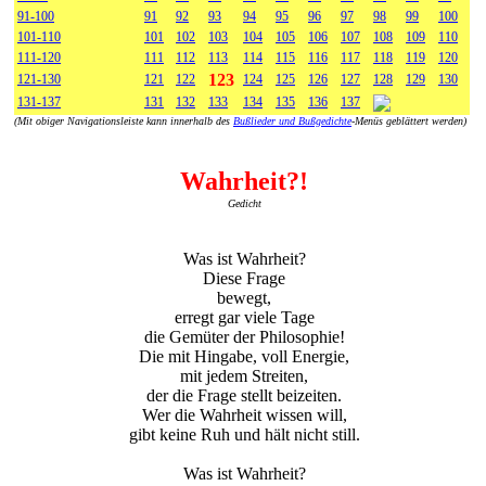
91-100
91
92
93
94
95
96
97
98
99
100
101-110
101
102
103
104
105
106
107
108
109
110
111-120
111
112
113
114
115
116
117
118
119
120
123
121-130
121
122
124
125
126
127
128
129
130
131-137
131
132
133
134
135
136
137
(Mit obiger Navigationsleiste kann innerhalb des
Bußlieder und Bußgedichte
-Menüs geblättert werden)
Wahrheit?!
Gedicht
Was ist Wahrheit?
Diese Frage
bewegt,
erregt gar viele Tage
die Gemüter der Philosophie!
Die mit Hingabe, voll Energie,
mit jedem Streiten,
der die Frage stellt beizeiten.
Wer die Wahrheit wissen will,
gibt keine Ruh und hält nicht still.
Was ist Wahrheit?