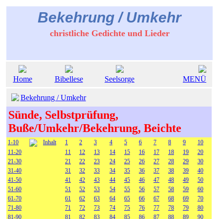
Bekehrung / Umkehr
christliche Gedichte und Lieder
Home
Bibellese
Seelsorge
MENÜ
Bekehrung / Umkehr
Sünde, Selbstprüfung,
Buße/Umkehr/Bekehrung, Beichte
1-10
Inhalt
1
2
3
4
5
6
7
8
9
10
11-20
11
12
13
14
15
16
17
18
19
20
21-30
21
22
23
24
25
26
27
28
29
30
31-40
31
32
33
34
35
36
37
38
39
40
41-50
41
42
43
44
45
46
47
48
49
50
51-60
51
52
53
54
55
56
57
58
59
60
61-70
61
62
63
64
65
66
67
68
69
70
71-80
71
72
73
74
75
76
77
78
79
80
81-90
81
82
83
84
85
86
87
88
89
90