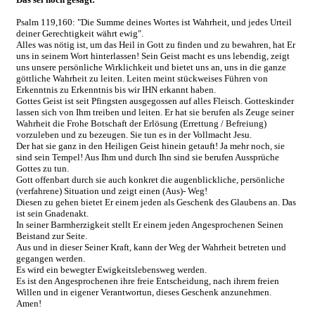
Psalm 119,160: "Die Summe deines Wortes ist Wahrheit, und jedes Urteil
deiner Gerechtigkeit währt ewig".
Alles was nötig ist, um das Heil in Gott zu finden und zu bewahren, hat Er
uns in seinem Wort hinterlassen! Sein Geist macht es uns lebendig, zeigt
uns unsere persönliche Wirklichkeit und bietet uns an, uns in die ganze
göttliche Wahrheit zu leiten. Leiten meint stückweises Führen von
Erkenntnis zu Erkenntnis bis wir IHN erkannt haben.
Gottes Geist ist seit Pfingsten ausgegossen auf alles Fleisch. Gotteskinder
lassen sich von Ihm treiben und leiten. Er hat sie berufen als Zeuge seiner
Wahrheit die Frohe Botschaft der Erlösung (Errettung / Befreiung)
vorzuleben und zu bezeugen. Sie tun es in der Vollmacht Jesu.
Der hat sie ganz in den Heiligen Geist hinein getauft! Ja mehr noch, sie
sind sein Tempel! Aus Ihm und durch Ihn sind sie berufen Aussprüche
Gottes zu tun.
Gott offenbart durch sie auch konkret die augenblickliche, persönliche
(verfahrene) Situation und zeigt einen (Aus)- Weg!
Diesen zu gehen bietet Er einem jeden als Geschenk des Glaubens an. Das
ist sein Gnadenakt.
In seiner Barmherzigkeit stellt Er einem jeden Angesprochenen Seinen
Beistand zur Seite.
Aus und in dieser Seiner Kraft, kann der Weg der Wahrheit betreten und
gegangen werden.
Es wird ein bewegter Ewigkeitslebensweg werden.
Es ist den Angesprochenen ihre freie Entscheidung, nach ihrem freien
Willen und in eigener Verantwortun, dieses Geschenk anzunehmen.
Amen!