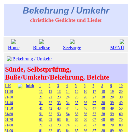
Bekehrung / Umkehr
christliche Gedichte und Lieder
Home
Bibellese
Seelsorge
MENÜ
Bekehrung / Umkehr
Sünde, Selbstprüfung,
Buße/Umkehr/Bekehrung, Beichte
1-10
Inhalt
1
2
3
4
5
6
7
8
9
10
11-20
11
12
13
14
15
16
17
18
19
20
21-30
21
22
23
24
25
26
27
28
29
30
31-40
31
32
33
34
35
36
37
38
39
40
41-50
41
42
43
44
45
46
47
48
49
50
51-60
51
52
53
54
55
56
57
58
59
60
61-70
61
62
63
64
65
66
67
68
69
70
71-80
71
72
73
74
75
76
77
78
79
80
81-90
81
82
83
84
85
86
87
88
89
90