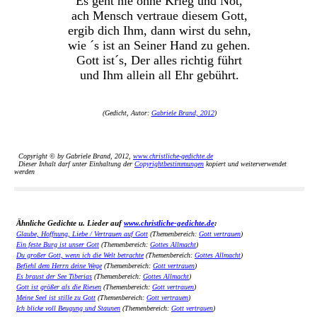
Es geht nie ohne Krieg und Not,
ach Mensch vertraue diesem Gott,
ergib dich Ihm, dann wirst du sehn,
wie ´s ist an Seiner Hand zu gehen.
Gott ist´s, Der alles richtig führt
und Ihm allein all Ehr gebührt.
(Gedicht, Autor:
Gabriele Brand, 2012
)
Copyright © by Gabriele Brand, 2012,
www.christliche-gedichte.de
Dieser Inhalt darf unter Einhaltung der
Copyrightbestimmungen
kopiert und weiterverwendet
werden
Ähnliche Gedichte u. Lieder auf
www.christliche-gedichte.de
:
Glaube, Hoffnung, Liebe / Vertrauen auf Gott
(Themenbereich:
Gott vertrauen
)
Ein feste Burg ist unser Gott
(Themenbereich:
Gottes Allmacht
)
Du großer Gott, wenn ich die Welt betrachte
(Themenbereich:
Gottes Allmacht
)
Befiehl dem Herrn deine Wege
(Themenbereich:
Gott vertrauen
)
Es braust der See Tiberias
(Themenbereich:
Gottes Allmacht
)
Gott ist größer als die Riesen
(Themenbereich:
Gott vertrauen
)
Meine Seel ist stille zu Gott
(Themenbereich:
Gott vertrauen
)
Ich blicke voll Beugung und Staunen
(Themenbereich:
Gott vertrauen
)