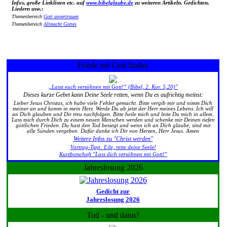
Infos, große Linklisten etc. auf
www.bibelglaube.de
zu weiteren Artikeln, Gedichten,
Liedern usw.:
Themenbereich
Gott anvertrauen
Themenbereich
Allmacht Gottes
Friede mit Gott finden
„Lasst euch versöhnen mit Gott!“ (Bibel, 2. Kor. 5,20)"
Dieses kurze Gebet kann Deine Seele retten, wenn Du es aufrichtig meinst:
Lieber Jesus Christus, ich habe viele Fehler gemacht. Bitte vergib mir und nimm Dich
meiner an und komm in mein Herz. Werde Du ab jetzt der Herr meines Lebens. Ich will
an Dich glauben und Dir treu nachfolgen. Bitte heile mich und leite Du mich in allem.
Lass mich durch Dich zu einem neuen Menschen werden und schenke mir Deinen tiefen
göttlichen Frieden. Du hast den Tod besiegt und wenn ich an Dich glaube, sind mir
alle Sünden vergeben. Dafür danke ich Dir von Herzen, Herr Jesus. Amen
Weitere Infos zu "Christ werden"
Vortrag-Tipp: Eile, rette deine Seele!
Kurzbotschaft "Lass dich versöhnen mit Gott!"
Jahreslosung 2026
Gedicht zur
Jahreslosung 2026
Tod - und dann?