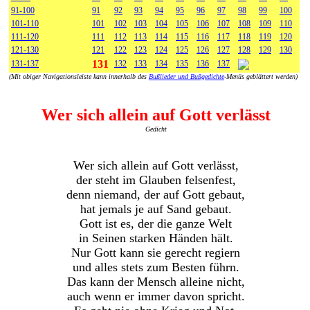
91-100
91
92
93
94
95
96
97
98
99
100
101-110
101
102
103
104
105
106
107
108
109
110
111-120
111
112
113
114
115
116
117
118
119
120
121-130
121
122
123
124
125
126
127
128
129
130
131
131-137
132
133
134
135
136
137
(Mit obiger Navigationsleiste kann innerhalb des
Bußlieder und Bußgedichte
-Menüs geblättert werden)
Wer sich allein auf Gott verlässt
Gedicht
Wer sich allein auf Gott verlässt,
der steht im Glauben felsenfest,
denn niemand, der auf Gott gebaut,
hat jemals je auf Sand gebaut.
Gott ist es, der die ganze Welt
in Seinen starken Händen hält.
Nur Gott kann sie gerecht regiern
und alles stets zum Besten führn.
Das kann der Mensch alleine nicht,
auch wenn er immer davon spricht.