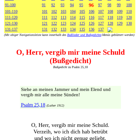
96
91-100
91
92
93
94
95
97
98
99
100
101-110
101
102
103
104
105
106
107
108
109
110
111-120
111
112
113
114
115
116
117
118
119
120
121-130
121
122
123
124
125
126
127
128
129
130
131-137
131
132
133
134
135
136
137
(Mit obiger Navigationsleiste kann innerhalb des
Bußlieder und Bußgedichte
-Menüs geblättert werden)
O, Herr, vergib mir meine Schuld
(Bußgedicht)
Bußgedicht
zu Psalm 25,18
Siehe an meinen Jammer und mein Elend und
vergib mir alle meine Sünden!
Psalm 25,18
(Luther 1912)
O, Herr, vergib mir meine Schuld.
Verzeih, wo ich dich hab betrübt
und wo ich nicht genug geliebt.