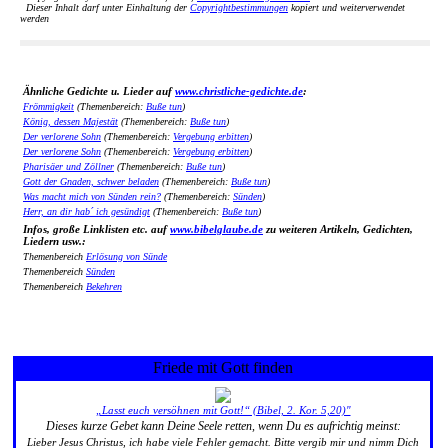
Dieser Inhalt darf unter Einhaltung der
Copyrightbestimmungen
kopiert und weiterverwendet
werden
Ähnliche Gedichte u. Lieder auf
www.christliche-gedichte.de
:
Frömmigkeit
(Themenbereich:
Buße tun
)
König, dessen Majestät
(Themenbereich:
Buße tun
)
Der verlorene Sohn
(Themenbereich:
Vergebung erbitten
)
Der verlorene Sohn
(Themenbereich:
Vergebung erbitten
)
Pharisäer und Zöllner
(Themenbereich:
Buße tun
)
Gott der Gnaden, schwer beladen
(Themenbereich:
Buße tun
)
Was macht mich von Sünden rein?
(Themenbereich:
Sünden
)
Herr, an dir hab´ ich gesündigt
(Themenbereich:
Buße tun
)
Infos, große Linklisten etc. auf
www.bibelglaube.de
zu weiteren Artikeln, Gedichten,
Liedern usw.:
Themenbereich
Erlösung von Sünde
Themenbereich
Sünden
Themenbereich
Bekehren
Friede mit Gott finden
„Lasst euch versöhnen mit Gott!“ (Bibel, 2. Kor. 5,20)"
Dieses kurze Gebet kann Deine Seele retten, wenn Du es aufrichtig meinst:
Lieber Jesus Christus, ich habe viele Fehler gemacht. Bitte vergib mir und nimm Dich