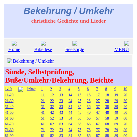
Bekehrung / Umkehr
christliche Gedichte und Lieder
Home
Bibellese
Seelsorge
MENÜ
Bekehrung / Umkehr
Sünde, Selbstprüfung,
Buße/Umkehr/Bekehrung, Beichte
1-10
Inhalt
1
2
3
4
5
6
7
8
9
10
11-20
11
12
13
14
15
16
17
18
19
20
21-30
21
22
23
24
25
26
27
28
29
30
31-40
31
32
33
34
35
36
37
38
39
40
41-50
41
42
43
44
45
46
47
48
49
50
51-60
51
52
53
54
55
56
57
58
59
60
61-70
61
62
63
64
65
66
67
68
69
70
71-80
71
72
73
74
75
76
77
78
79
80
81-90
81
82
83
84
85
86
87
88
89
90