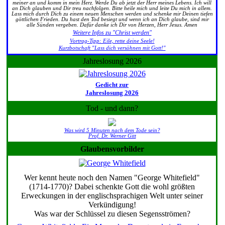
meiner an und komm in mein Herz. Werde Du ab jetzt der Herr meines Lebens. Ich will
an Dich glauben und Dir treu nachfolgen. Bitte heile mich und leite Du mich in allem.
Lass mich durch Dich zu einem neuen Menschen werden und schenke mir Deinen tiefen
göttlichen Frieden. Du hast den Tod besiegt und wenn ich an Dich glaube, sind mir
alle Sünden vergeben. Dafür danke ich Dir von Herzen, Herr Jesus. Amen
Weitere Infos zu "Christ werden"
Vortrag-Tipp: Eile, rette deine Seele!
Kurzbotschaft "Lass dich versöhnen mit Gott!"
Jahreslosung 2026
Gedicht zur
Jahreslosung 2026
Tod - und dann?
Was wird 5 Minuten nach dem Tode sein?
Prof. Dr. Werner Gitt
Glaubensvorbilder
Wer kennt heute noch den Namen "George Whitefield"
(1714-1770)? Dabei schenkte Gott die wohl größten
Erweckungen in der englischsprachigen Welt unter seiner
Verkündigung!
Was war der Schlüssel zu diesen Segensströmen?