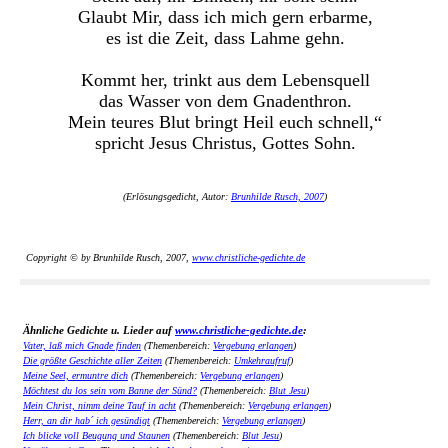
Glaubt Mir, dass ich mich gern erbarme,
es ist die Zeit, dass Lahme gehn.
Kommt her, trinkt aus dem Lebensquell
das Wasser von dem Gnadenthron.
Mein teures Blut bringt Heil euch schnell,“
spricht Jesus Christus, Gottes Sohn.
(Erlösungsgedicht, Autor:
Brunhilde Rusch, 2007
)
Copyright © by Brunhilde Rusch, 2007,
www.christliche-gedichte.de
Ähnliche Gedichte u. Lieder auf
www.christliche-gedichte.de
:
Vater, laß mich Gnade finden
(Themenbereich:
Vergebung erlangen
)
Die größte Geschichte aller Zeiten
(Themenbereich:
Umkehraufruf
)
Meine Seel, ermuntre dich
(Themenbereich:
Vergebung erlangen
)
Möchtest du los sein vom Banne der Sünd?
(Themenbereich:
Blut Jesu
)
Mein Christ, nimm deine Tauf in acht
(Themenbereich:
Vergebung erlangen
)
Herr, an dir hab´ ich gesündigt
(Themenbereich:
Vergebung erlangen
)
Ich blicke voll Beugung und Staunen
(Themenbereich:
Blut Jesu
)