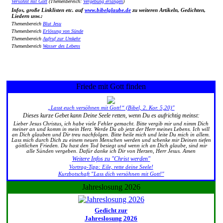
Versöhnt mit Gott
(Themenbereich:
Vergebung erlangen
)
Infos, große Linklisten etc. auf
www.bibelglaube.de
zu weiteren Artikeln, Gedichten,
Liedern usw.:
Themenbereich
Blut Jesu
Themenbereich
Erlösung von Sünde
Themenbereich
Aufruf zur Umkehr
Themenbereich
Wasser des Lebens
Friede mit Gott finden
„Lasst euch versöhnen mit Gott!“ (Bibel, 2. Kor. 5,20)"
Dieses kurze Gebet kann Deine Seele retten, wenn Du es aufrichtig meinst:
Lieber Jesus Christus, ich habe viele Fehler gemacht. Bitte vergib mir und nimm Dich
meiner an und komm in mein Herz. Werde Du ab jetzt der Herr meines Lebens. Ich will
an Dich glauben und Dir treu nachfolgen. Bitte heile mich und leite Du mich in allem.
Lass mich durch Dich zu einem neuen Menschen werden und schenke mir Deinen tiefen
göttlichen Frieden. Du hast den Tod besiegt und wenn ich an Dich glaube, sind mir
alle Sünden vergeben. Dafür danke ich Dir von Herzen, Herr Jesus. Amen
Weitere Infos zu "Christ werden"
Vortrag-Tipp: Eile, rette deine Seele!
Kurzbotschaft "Lass dich versöhnen mit Gott!"
Jahreslosung 2026
Gedicht zur
Jahreslosung 2026