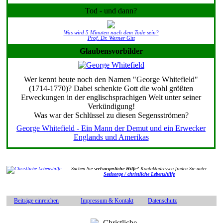
Tod - und dann?
Was wird 5 Minuten nach dem Tode sein?
Prof. Dr. Werner Gitt
Glaubensvorbilder
Wer kennt heute noch den Namen "George Whitefield"
(1714-1770)? Dabei schenkte Gott die wohl größten
Erweckungen in der englischsprachigen Welt unter seiner
Verkündigung!
Was war der Schlüssel zu diesen Segensströmen?
George Whitefield - Ein Mann der Demut und ein Erwecker
Englands und Amerikas
Suchen Sie
seelsorgerliche Hilfe
? Kontaktadressen finden Sie unter
Seelsorge / christliche Lebenshilfe
Beiträge einreichen
Impressum & Kontakt
Datenschutz