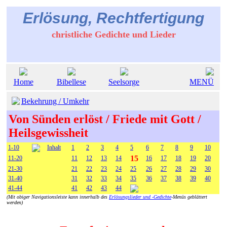
Erlösung, Rechtfertigung
christliche Gedichte und Lieder
Home
Bibellese
Seelsorge
MENÜ
Bekehrung / Umkehr
Von Sünden erlöst / Friede mit Gott /
Heilsgewissheit
1-10
Inhalt
1
2
3
4
5
6
7
8
9
10
15
11-20
11
12
13
14
16
17
18
19
20
21-30
21
22
23
24
25
26
27
28
29
30
31-40
31
32
33
34
35
36
37
38
39
40
41-44
41
42
43
44
(Mit obiger Navigationsleiste kann innerhalb des
Erlösungslieder und -Gedichte
-Menüs geblättert
werden)