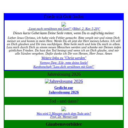
Friede mit Gott finden
„Lasst euch versöhnen mit Gott!“ (Bibel, 2. Kor. 5,20)"
Dieses kurze Gebet kann Deine Seele retten, wenn Du es aufrichtig meinst:
Lieber Jesus Christus, ich habe viele Fehler gemacht. Bitte vergib mir und nimm Dich
meiner an und komm in mein Herz. Werde Du ab jetzt der Herr meines Lebens. Ich will
an Dich glauben und Dir treu nachfolgen. Bitte heile mich und leite Du mich in allem.
Lass mich durch Dich zu einem neuen Menschen werden und schenke mir Deinen tiefen
göttlichen Frieden. Du hast den Tod besiegt und wenn ich an Dich glaube, sind mir
alle Sünden vergeben. Dafür danke ich Dir von Herzen, Herr Jesus. Amen
Weitere Infos zu "Christ werden"
Vortrag-Tipp: Eile, rette deine Seele!
Kurzbotschaft "Lass dich versöhnen mit Gott!"
Jahreslosung 2026
Gedicht zur
Jahreslosung 2026
Tod - und dann?
Was wird 5 Minuten nach dem Tode sein?
Prof. Dr. Werner Gitt
Glaubensvorbilder