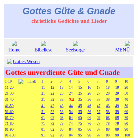
Gottes Güte & Gnade
christliche Gedichte und Lieder
Home
Bibellese
Seelsorge
MENÜ
Gottes Wesen
Gottes unverdiente Güte und Gnade
1-10
Inhalt
1
2
3
4
5
6
7
8
9
10
11-20
11
12
13
14
15
16
17
18
19
20
21-30
21
22
23
24
25
26
27
28
29
30
34
31-40
31
32
33
35
36
37
38
39
40
41-50
41
42
43
44
45
46
47
48
49
50
51-60
51
52
53
54
55
56
57
58
59
60
61-70
61
62
63
64
65
66
67
68
69
70
71-80
71
72
73
74
75
76
77
78
79
80
81-90
81
82
83
84
85
86
87
88
89
90
91-100
91
92
93
94
95
96
97
98
99
100