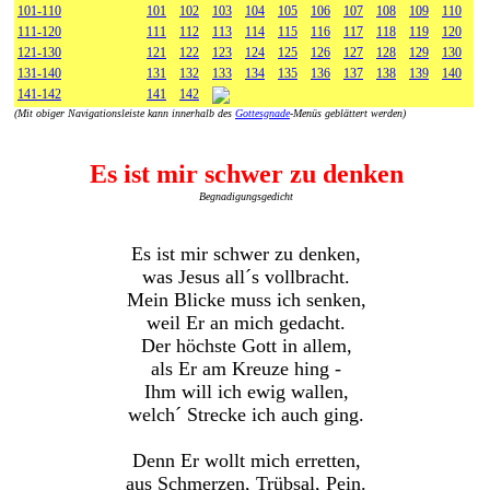
101-110
101
102
103
104
105
106
107
108
109
110
111-120
111
112
113
114
115
116
117
118
119
120
121-130
121
122
123
124
125
126
127
128
129
130
131-140
131
132
133
134
135
136
137
138
139
140
141-142
141
142
(Mit obiger Navigationsleiste kann innerhalb des
Gottesgnade
-Menüs geblättert werden)
Es ist mir schwer zu denken
Begnadigungsgedicht
Es ist mir schwer zu denken,
was Jesus all´s vollbracht.
Mein Blicke muss ich senken,
weil Er an mich gedacht.
Der höchste Gott in allem,
als Er am Kreuze hing -
Ihm will ich ewig wallen,
welch´ Strecke ich auch ging.
Denn Er wollt mich erretten,
aus Schmerzen, Trübsal, Pein.