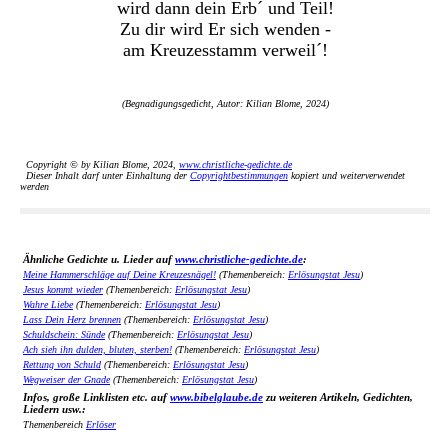
wird dann dein Erb´ und Teil!
Zu dir wird Er sich wenden -
am Kreuzesstamm verweil´!
(Begnadigungsgedicht, Autor: Kilian Blome, 2024)
Copyright © by Kilian Blome, 2024,
www.christliche-gedichte.de
Dieser Inhalt darf unter Einhaltung der
Copyrightbestimmungen
kopiert und weiterverwendet
werden
Ähnliche Gedichte u. Lieder auf
www.christliche-gedichte.de
:
Meine Hammerschläge auf Deine Kreuzesnägel!
(Themenbereich:
Erlösungstat Jesu
)
Jesus kommt wieder
(Themenbereich:
Erlösungstat Jesu
)
Wahre Liebe
(Themenbereich:
Erlösungstat Jesu
)
Lass Dein Herz brennen
(Themenbereich:
Erlösungstat Jesu
)
Schuldschein: Sünde
(Themenbereich:
Erlösungstat Jesu
)
Ach sieh ihn dulden, bluten, sterben!
(Themenbereich:
Erlösungstat Jesu
)
Rettung von Schuld
(Themenbereich:
Erlösungstat Jesu
)
Wegweiser der Gnade
(Themenbereich:
Erlösungstat Jesu
)
Infos, große Linklisten etc. auf
www.bibelglaube.de
zu weiteren Artikeln, Gedichten,
Liedern usw.:
Themenbereich
Erlöser