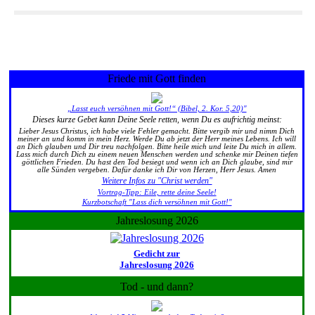
Friede mit Gott finden
„Lasst euch versöhnen mit Gott!“ (Bibel, 2. Kor. 5,20)"
Dieses kurze Gebet kann Deine Seele retten, wenn Du es aufrichtig meinst:
Lieber Jesus Christus, ich habe viele Fehler gemacht. Bitte vergib mir und nimm Dich
meiner an und komm in mein Herz. Werde Du ab jetzt der Herr meines Lebens. Ich will
an Dich glauben und Dir treu nachfolgen. Bitte heile mich und leite Du mich in allem.
Lass mich durch Dich zu einem neuen Menschen werden und schenke mir Deinen tiefen
göttlichen Frieden. Du hast den Tod besiegt und wenn ich an Dich glaube, sind mir
alle Sünden vergeben. Dafür danke ich Dir von Herzen, Herr Jesus. Amen
Weitere Infos zu "Christ werden"
Vortrag-Tipp: Eile, rette deine Seele!
Kurzbotschaft "Lass dich versöhnen mit Gott!"
Jahreslosung 2026
Gedicht zur
Jahreslosung 2026
Tod - und dann?