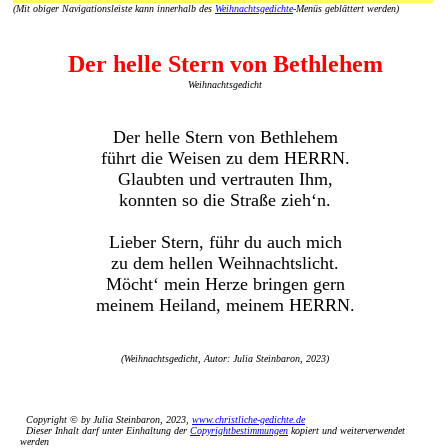
(Mit obiger Navigationsleiste kann innerhalb des
Weihnachtsgedichte
-Menüs geblättert werden)
Der helle Stern von Bethlehem
Weihnachtsgedicht
Der helle Stern von Bethlehem
führt die Weisen zu dem HERRN.
Glaubten und vertrauten Ihm,
konnten so die Straße zieh‘n.
Lieber Stern, führ du auch mich
zu dem hellen Weihnachtslicht.
Möcht‘ mein Herze bringen gern
meinem Heiland, meinem HERRN.
(Weihnachtsgedicht, Autor: Julia Steinbaron, 2023)
Copyright © by Julia Steinbaron, 2023,
www.christliche-gedichte.de
Dieser Inhalt darf unter Einhaltung der
Copyrightbestimmungen
kopiert und weiterverwendet
werden