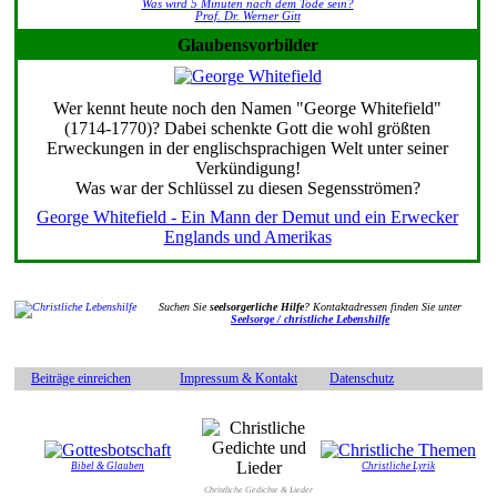
Was wird 5 Minuten nach dem Tode sein?
Prof. Dr. Werner Gitt
Glaubensvorbilder
Wer kennt heute noch den Namen "George Whitefield"
(1714-1770)? Dabei schenkte Gott die wohl größten
Erweckungen in der englischsprachigen Welt unter seiner
Verkündigung!
Was war der Schlüssel zu diesen Segensströmen?
George Whitefield - Ein Mann der Demut und ein Erwecker
Englands und Amerikas
Suchen Sie
seelsorgerliche Hilfe
? Kontaktadressen finden Sie unter
Seelsorge / christliche Lebenshilfe
Beiträge einreichen
Impressum & Kontakt
Datenschutz
Bibel & Glauben
Christliche Lyrik
Christliche Gedichte & Lieder