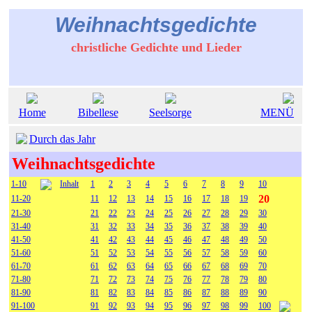
Weihnachtsgedichte
christliche Gedichte und Lieder
Home
Bibellese
Seelsorge
MENÜ
Durch das Jahr
Weihnachtsgedichte
1-10
Inhalt
1
2
3
4
5
6
7
8
9
10
20
11-20
11
12
13
14
15
16
17
18
19
21-30
21
22
23
24
25
26
27
28
29
30
31-40
31
32
33
34
35
36
37
38
39
40
41-50
41
42
43
44
45
46
47
48
49
50
51-60
51
52
53
54
55
56
57
58
59
60
61-70
61
62
63
64
65
66
67
68
69
70
71-80
71
72
73
74
75
76
77
78
79
80
81-90
81
82
83
84
85
86
87
88
89
90
91-100
91
92
93
94
95
96
97
98
99
100