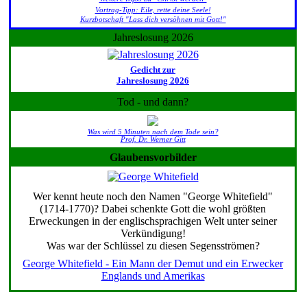
Vortrag-Tipp: Eile, rette deine Seele!
Kurzbotschaft "Lass dich versöhnen mit Gott!"
Jahreslosung 2026
Gedicht zur
Jahreslosung 2026
Tod - und dann?
Was wird 5 Minuten nach dem Tode sein?
Prof. Dr. Werner Gitt
Glaubensvorbilder
Wer kennt heute noch den Namen "George Whitefield"
(1714-1770)? Dabei schenkte Gott die wohl größten
Erweckungen in der englischsprachigen Welt unter seiner
Verkündigung!
Was war der Schlüssel zu diesen Segensströmen?
George Whitefield - Ein Mann der Demut und ein Erwecker
Englands und Amerikas