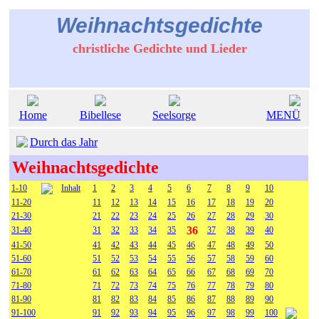
Weihnachtsgedichte
christliche Gedichte und Lieder
Home
Bibellese
Seelsorge
MENÜ
Durch das Jahr
Weihnachtsgedichte
1-10
Inhalt
1
2
3
4
5
6
7
8
9
10
11-20
11
12
13
14
15
16
17
18
19
20
21-30
21
22
23
24
25
26
27
28
29
30
36
31-40
31
32
33
34
35
37
38
39
40
41-50
41
42
43
44
45
46
47
48
49
50
51-60
51
52
53
54
55
56
57
58
59
60
61-70
61
62
63
64
65
66
67
68
69
70
71-80
71
72
73
74
75
76
77
78
79
80
81-90
81
82
83
84
85
86
87
88
89
90
91-100
91
92
93
94
95
96
97
98
99
100