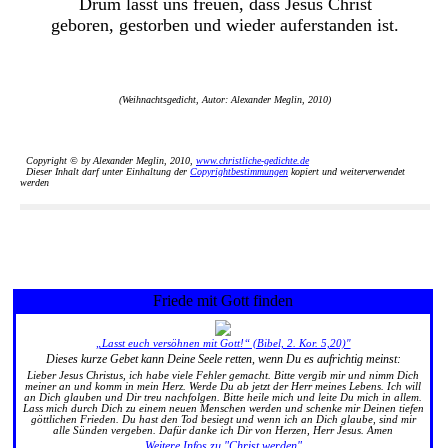
Drum lasst uns freuen, dass Jesus Christ
geboren, gestorben und wieder auferstanden ist.
(Weihnachtsgedicht, Autor: Alexander Meglin, 2010)
Copyright © by Alexander Meglin, 2010,
www.christliche-gedichte.de
Dieser Inhalt darf unter Einhaltung der
Copyrightbestimmungen
kopiert und weiterverwendet
werden
Friede mit Gott finden
„Lasst euch versöhnen mit Gott!“ (Bibel, 2. Kor. 5,20)"
Dieses kurze Gebet kann Deine Seele retten, wenn Du es aufrichtig meinst:
Lieber Jesus Christus, ich habe viele Fehler gemacht. Bitte vergib mir und nimm Dich
meiner an und komm in mein Herz. Werde Du ab jetzt der Herr meines Lebens. Ich will
an Dich glauben und Dir treu nachfolgen. Bitte heile mich und leite Du mich in allem.
Lass mich durch Dich zu einem neuen Menschen werden und schenke mir Deinen tiefen
göttlichen Frieden. Du hast den Tod besiegt und wenn ich an Dich glaube, sind mir
alle Sünden vergeben. Dafür danke ich Dir von Herzen, Herr Jesus. Amen
Weitere Infos zu "Christ werden"