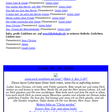
Gottes Güte & Gnade
(Themenbereich:
Gottes Güte
)
Nun jauchzt dem Herren, alle Welt
(Themenbereich:
Gottes Güte
)
Nun laßt uns Gott dem Herren
(Themenbereich:
Gottes Güte
)
O meine Seel, du sollst den Herren preisen
(Themenbereich:
Gottes Güte
)
Meines Lebens beste Freude
(Themenbereich:
Gottes Sohn
)
Die größte Geschichte aller Zeiten
(Themenbereich:
Gottes Sohn
)
Jesus Christus
(Themenbereich:
Gottes Sohn
)
Jesu, Freund der Menschenkinder
(Themenbereich:
Gottes Güte
)
Infos, große Linklisten etc. auf
www.bibelglaube.de
zu weiteren Artikeln, Gedichten,
Liedern usw.:
Themenbereich
Jesus Christus
Themenbereich
Advent
Themenbereich
Gnade Gottes
Friede mit Gott finden
„Lasst euch versöhnen mit Gott!“ (Bibel, 2. Kor. 5,20)"
Dieses kurze Gebet kann Deine Seele retten, wenn Du es aufrichtig meinst:
Lieber Jesus Christus, ich habe viele Fehler gemacht. Bitte vergib mir und nimm Dich
meiner an und komm in mein Herz. Werde Du ab jetzt der Herr meines Lebens. Ich will
an Dich glauben und Dir treu nachfolgen. Bitte heile mich und leite Du mich in allem.
Lass mich durch Dich zu einem neuen Menschen werden und schenke mir Deinen tiefen
göttlichen Frieden. Du hast den Tod besiegt und wenn ich an Dich glaube, sind mir
alle Sünden vergeben. Dafür danke ich Dir von Herzen, Herr Jesus. Amen
Weitere Infos zu "Christ werden"
Vortrag-Tipp: Eile, rette deine Seele!