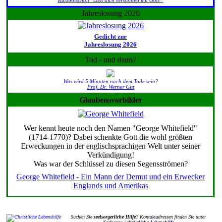
Kurzbotschaft "Lass dich versöhnen mit Gott!"
Jahreslosung 2026
Gedicht zur
Jahreslosung 2026
Tod - und dann?
Was wird 5 Minuten nach dem Tode sein?
Prof. Dr. Werner Gitt
Glaubensvorbilder
Wer kennt heute noch den Namen "George Whitefield"
(1714-1770)? Dabei schenkte Gott die wohl größten
Erweckungen in der englischsprachigen Welt unter seiner
Verkündigung!
Was war der Schlüssel zu diesen Segensströmen?
George Whitefield - Ein Mann der Demut und ein Erwecker
Englands und Amerikas
Suchen Sie
seelsorgerliche Hilfe
? Kontaktadressen finden Sie unter