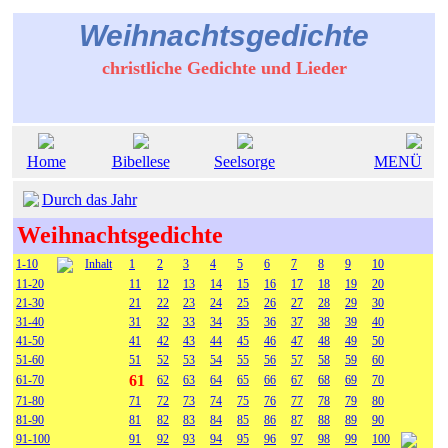
Weihnachtsgedichte
christliche Gedichte und Lieder
Home
Bibellese
Seelsorge
MENÜ
Durch das Jahr
Weihnachtsgedichte
1-10
Inhalt
1
2
3
4
5
6
7
8
9
10
11-20
11
12
13
14
15
16
17
18
19
20
21-30
21
22
23
24
25
26
27
28
29
30
31-40
31
32
33
34
35
36
37
38
39
40
41-50
41
42
43
44
45
46
47
48
49
50
51-60
51
52
53
54
55
56
57
58
59
60
61
61-70
62
63
64
65
66
67
68
69
70
71-80
71
72
73
74
75
76
77
78
79
80
81-90
81
82
83
84
85
86
87
88
89
90
91-100
91
92
93
94
95
96
97
98
99
100