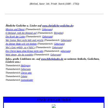
(Bittlied, Autor: Joh. Friedr. Starck (1680 - 1756))
Ähnliche Gedichte u. Lieder auf
www.christliche-gedichte.de
:
Mission und Dienst
(Themenbereich:
Gehorsam
)
O Heiland, reiß die Himmel auf
(Themenbereich:
Bittgebet
)
Die Kraft der Liebe
(Themenbereich:
Gehorsam
)
Wer Gottes Wort nicht hält und spricht
(Themenbereich:
Gehorsam
)
An Deiner Rede will ich bleiben
(Themenbereich:
Gehorsam
)
Wie´s Gott gefällt, so g´fällt´s
(Themenbereich:
Gehorsam
)
Ein Christ kann ohne Kreuz nicht sein
(Themenbereich:
gehorsam
)
Wohl denen, die da wandeln
(Themenbereich:
Gehorsam
)
Infos, große Linklisten etc. auf
www.bibelglaube.de
zu weiteren Artikeln, Gedichten,
Liedern usw.:
Themenbereich
Heiligung
Themenbereich
Gehorsam
Themenbereich
Christ sein
Themenbereich
Gebete
Themenbereich
Gotteskinder
Friede mit Gott finden