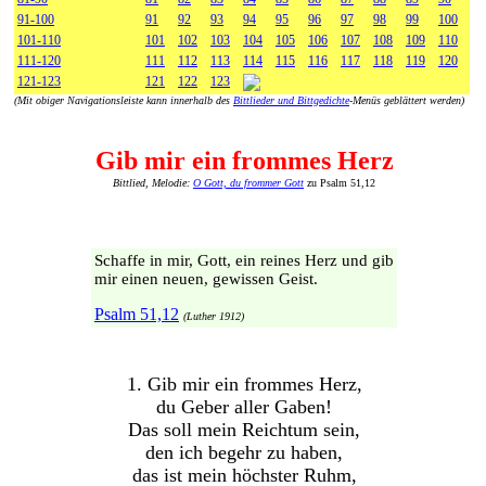
91-100
91
92
93
94
95
96
97
98
99
100
101-110
101
102
103
104
105
106
107
108
109
110
111-120
111
112
113
114
115
116
117
118
119
120
121-123
121
122
123
(Mit obiger Navigationsleiste kann innerhalb des
Bittlieder und Bittgedichte
-Menüs geblättert werden)
Gib mir ein frommes Herz
Bittlied, Melodie:
O Gott, du frommer Gott
zu Psalm 51,12
Schaffe in mir, Gott, ein reines Herz und gib
mir einen neuen, gewissen Geist.
Psalm 51,12
(Luther 1912)
1. Gib mir ein frommes Herz,
du Geber aller Gaben!
Das soll mein Reichtum sein,
den ich begehr zu haben,
das ist mein höchster Ruhm,