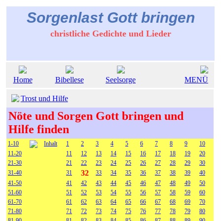
Sorgenlast Gott bringen
christliche Gedichte und Lieder
Home
Bibellese
Seelsorge
MENÜ
Trost und Hilfe
Nöte und Sorgen Gott bringen und
Hilfe finden
1-10
Inhalt
1
2
3
4
5
6
7
8
9
10
11-20
11
12
13
14
15
16
17
18
19
20
21-30
21
22
23
24
25
26
27
28
29
30
32
31-40
31
33
34
35
36
37
38
39
40
41-50
41
42
43
44
45
46
47
48
49
50
51-60
51
52
53
54
55
56
57
58
59
60
61-70
61
62
63
64
65
66
67
68
69
70
71-80
71
72
73
74
75
76
77
78
79
80
81-90
81
82
83
84
85
86
87
88
89
90