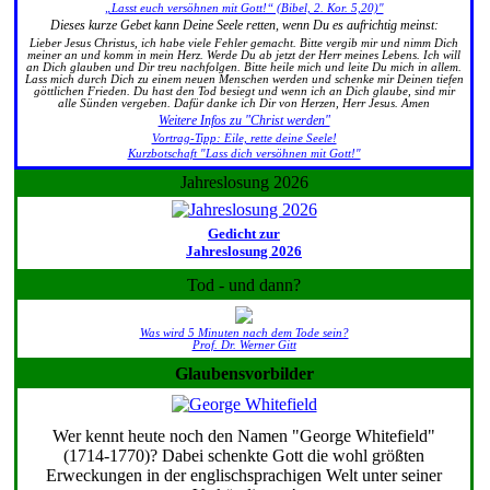
„Lasst euch versöhnen mit Gott!“ (Bibel, 2. Kor. 5,20)"
Dieses kurze Gebet kann Deine Seele retten, wenn Du es aufrichtig meinst:
Lieber Jesus Christus, ich habe viele Fehler gemacht. Bitte vergib mir und nimm Dich
meiner an und komm in mein Herz. Werde Du ab jetzt der Herr meines Lebens. Ich will
an Dich glauben und Dir treu nachfolgen. Bitte heile mich und leite Du mich in allem.
Lass mich durch Dich zu einem neuen Menschen werden und schenke mir Deinen tiefen
göttlichen Frieden. Du hast den Tod besiegt und wenn ich an Dich glaube, sind mir
alle Sünden vergeben. Dafür danke ich Dir von Herzen, Herr Jesus. Amen
Weitere Infos zu "Christ werden"
Vortrag-Tipp: Eile, rette deine Seele!
Kurzbotschaft "Lass dich versöhnen mit Gott!"
Jahreslosung 2026
Gedicht zur
Jahreslosung 2026
Tod - und dann?
Was wird 5 Minuten nach dem Tode sein?
Prof. Dr. Werner Gitt
Glaubensvorbilder
Wer kennt heute noch den Namen "George Whitefield"
(1714-1770)? Dabei schenkte Gott die wohl größten
Erweckungen in der englischsprachigen Welt unter seiner