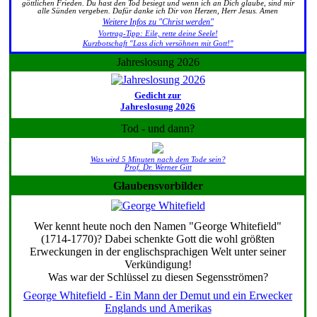
göttlichen Frieden. Du hast den Tod besiegt und wenn ich an Dich glaube, sind mir
alle Sünden vergeben. Dafür danke ich Dir von Herzen, Herr Jesus. Amen
Weitere Infos zu "Christ werden"
Vortrag-Tipp: Eile, rette deine Seele!
Kurzbotschaft "Lass dich versöhnen mit Gott!"
Jahreslosung 2026
Gedicht zur
Jahreslosung 2026
Tod - und dann?
Was wird 5 Minuten nach dem Tode sein?
Prof. Dr. Werner Gitt
Glaubensvorbilder
Wer kennt heute noch den Namen "George Whitefield"
(1714-1770)? Dabei schenkte Gott die wohl größten
Erweckungen in der englischsprachigen Welt unter seiner
Verkündigung!
Was war der Schlüssel zu diesen Segensströmen?
George Whitefield - Ein Mann der Demut und ein Erwecker
Englands und Amerikas