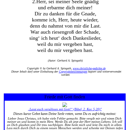
2.Herr, sei meiner Seele gnädig
und erbarme dich meiner!
Dir zu danken für die Gnade,
komme ich, Herr, heute wieder,
denn du nahmst von mir die Last.
War auch riesengroß der Schade,
sing‘ ich heut‘ doch Dankeslieder,
weil du mir vergeben hast,
weil du mir vergeben hast.
(Autor: Gerhard A. Spingath)
Copyright © by Gerhard A. Spingath,
www.christliche-gedichte.de
Dieser Inhalt darf unter Einhaltung der
Copyrightbestimmungen
kopiert und weiterverwendet
werden
Friede mit Gott finden
„Lasst euch versöhnen mit Gott!“ (Bibel, 2. Kor. 5,20)"
Dieses kurze Gebet kann Deine Seele retten, wenn Du es aufrichtig meinst:
Lieber Jesus Christus, ich habe viele Fehler gemacht. Bitte vergib mir und nimm Dich
meiner an und komm in mein Herz. Werde Du ab jetzt der Herr meines Lebens. Ich will
an Dich glauben und Dir treu nachfolgen. Bitte heile mich und leite Du mich in allem.
Lass mich durch Dich zu einem neuen Menschen werden und schenke mir Deinen tiefen