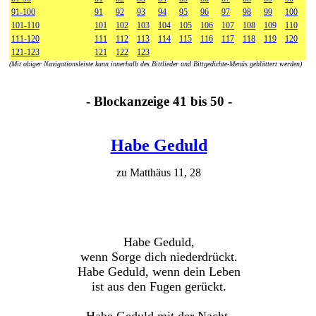
91-100
91
92
93
94
95
96
97
98
99
100
101-110
101
102
103
104
105
106
107
108
109
110
111-120
111
112
113
114
115
116
117
118
119
120
121-123
121
122
123
(Mit obiger Navigationsleiste kann innerhalb des Bittlieder und Bittgedichte-Menüs geblättert werden)
- Blockanzeige 41 bis 50 -
Habe Geduld
zu Matthäus 11, 28
Habe Geduld,
wenn Sorge dich niederdrückt.
Habe Geduld, wenn dein Leben
ist aus den Fugen gerückt.
Habe Geduld mit der Nacht,