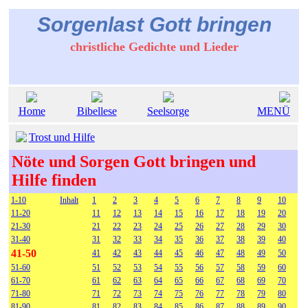
Sorgenlast Gott bringen
christliche Gedichte und Lieder
Home
Bibellese
Seelsorge
MENÜ
Trost und Hilfe
Nöte und Sorgen Gott bringen und
Hilfe finden
1-10
Inhalt
1
2
3
4
5
6
7
8
9
10
11-20
11
12
13
14
15
16
17
18
19
20
21-30
21
22
23
24
25
26
27
28
29
30
31-40
31
32
33
34
35
36
37
38
39
40
41-50
41
42
43
44
45
46
47
48
49
50
51-60
51
52
53
54
55
56
57
58
59
60
61-70
61
62
63
64
65
66
67
68
69
70
71-80
71
72
73
74
75
76
77
78
79
80
81-90
81
82
83
84
85
86
87
88
89
90