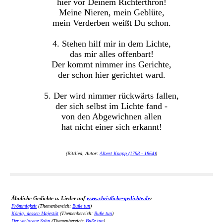
hier vor Deinem Richterthron!
Meine Nieren, mein Geblüte,
mein Verderben weißt Du schon.
4. Stehen hilf mir in dem Lichte,
das mir alles offenbart!
Der kommt nimmer ins Gerichte,
der schon hier gerichtet ward.
5. Der wird nimmer rückwärts fallen,
der sich selbst im Lichte fand -
von den Abgewichnen allen
hat nicht einer sich erkannt!
(Bittlied, Autor:
Albert Knapp (1798 - 1864)
)
Ähnliche Gedichte u. Lieder auf
www.christliche-gedichte.de
:
Frömmigkeit
(Themenbereich:
Buße tun
)
König, dessen Majestät
(Themenbereich:
Buße tun
)
Der verlorene Sohn
(Themenbereich:
Buße tun
)