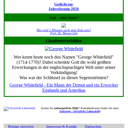
Gedicht zur
Jahreslosung 2026
Tod - und dann?
Was wird 5 Minuten nach dem Tode sein?
Prof. Dr. Werner Gitt
Glaubensvorbilder
Wer kennt heute noch den Namen "George Whitefield"
(1714-1770)? Dabei schenkte Gott die wohl größten
Erweckungen in der englischsprachigen Welt unter seiner
Verkündigung!
Was war der Schlüssel zu diesen Segensströmen?
George Whitefield - Ein Mann der Demut und ein Erwecker
Englands und Amerikas
Suchen Sie
seelsorgerliche Hilfe
? Kontaktadressen finden Sie unter
Seelsorge / christliche Lebenshilfe
Beiträge einreichen
Impressum & Kontakt
Datenschutz