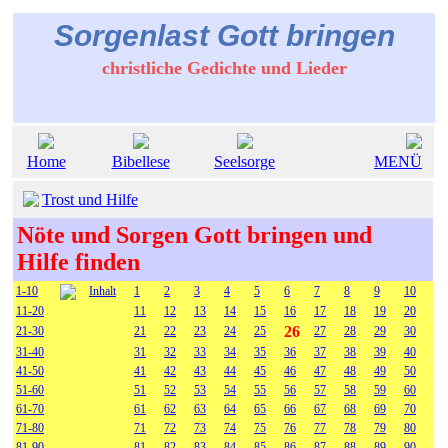
Sorgenlast Gott bringen
christliche Gedichte und Lieder
Home
Bibellese
Seelsorge
MENÜ
Trost und Hilfe
Nöte und Sorgen Gott bringen und
Hilfe finden
1-10
Inhalt
1
2
3
4
5
6
7
8
9
10
11-20
11
12
13
14
15
16
17
18
19
20
26
21-30
21
22
23
24
25
27
28
29
30
31-40
31
32
33
34
35
36
37
38
39
40
41-50
41
42
43
44
45
46
47
48
49
50
51-60
51
52
53
54
55
56
57
58
59
60
61-70
61
62
63
64
65
66
67
68
69
70
71-80
71
72
73
74
75
76
77
78
79
80
81-90
81
82
83
84
85
86
87
88
89
90