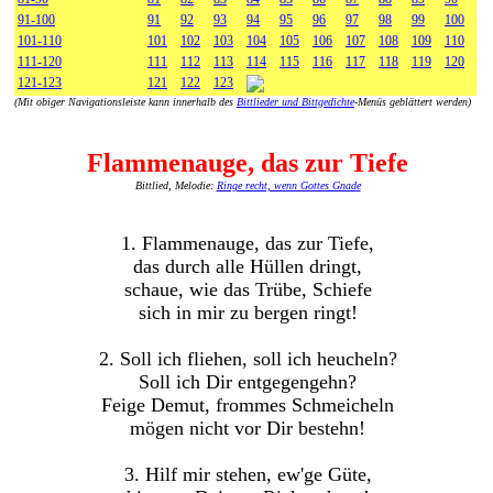
91-100
91
92
93
94
95
96
97
98
99
100
101-110
101
102
103
104
105
106
107
108
109
110
111-120
111
112
113
114
115
116
117
118
119
120
121-123
121
122
123
(Mit obiger Navigationsleiste kann innerhalb des
Bittlieder und Bittgedichte
-Menüs geblättert werden)
Flammenauge, das zur Tiefe
Bittlied, Melodie:
Ringe recht, wenn Gottes Gnade
1. Flammenauge, das zur Tiefe,
das durch alle Hüllen dringt,
schaue, wie das Trübe, Schiefe
sich in mir zu bergen ringt!
2. Soll ich fliehen, soll ich heucheln?
Soll ich Dir entgegengehn?
Feige Demut, frommes Schmeicheln
mögen nicht vor Dir bestehn!
3. Hilf mir stehen, ew'ge Güte,