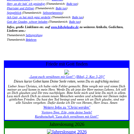
Herr, an dir hab´ ich gesündigt
(Themenbereich:
Buße tun
)
Pharisäer und Zöllner
(Themenbereich:
Buße tun
)
Spiegelblick
(Themenbereich:
Selbsterkenntnis
)
Ach Gott, es hat mich ganz verderbt
(Themenbereich:
Buße tun
)
Gott der Gnaden, schwer beladen
(Themenbereich:
Buße tun
)
Infos, große Linklisten etc. auf
www.bibelglaube.de
zu weiteren Artikeln, Gedichten,
Liedern usw.:
Themenbereich
Selbstprüfung
Themenbereich
Bekehren
Friede mit Gott finden
„Lasst euch versöhnen mit Gott!“ (Bibel, 2. Kor. 5,20)"
Dieses kurze Gebet kann Deine Seele retten, wenn Du es aufrichtig meinst:
Lieber Jesus Christus, ich habe viele Fehler gemacht. Bitte vergib mir und nimm Dich
meiner an und komm in mein Herz. Werde Du ab jetzt der Herr meines Lebens. Ich will
an Dich glauben und Dir treu nachfolgen. Bitte heile mich und leite Du mich in allem.
Lass mich durch Dich zu einem neuen Menschen werden und schenke mir Deinen tiefen
göttlichen Frieden. Du hast den Tod besiegt und wenn ich an Dich glaube, sind mir
alle Sünden vergeben. Dafür danke ich Dir von Herzen, Herr Jesus. Amen
Weitere Infos zu "Christ werden"
Vortrag-Tipp: Eile, rette deine Seele!
Kurzbotschaft "Lass dich versöhnen mit Gott!"
Jahreslosung 2026