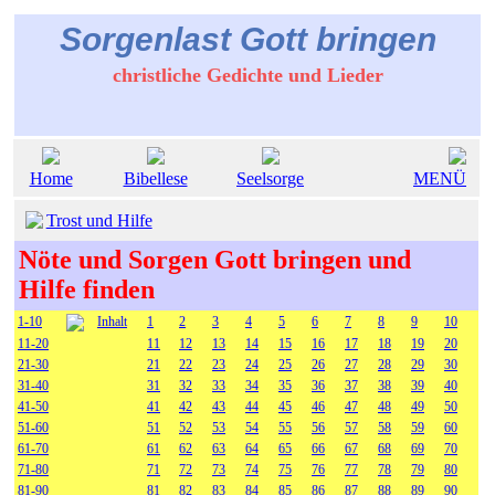
Sorgenlast Gott bringen
christliche Gedichte und Lieder
Home
Bibellese
Seelsorge
MENÜ
Trost und Hilfe
Nöte und Sorgen Gott bringen und
Hilfe finden
1-10
Inhalt
1
2
3
4
5
6
7
8
9
10
11-20
11
12
13
14
15
16
17
18
19
20
21-30
21
22
23
24
25
26
27
28
29
30
31-40
31
32
33
34
35
36
37
38
39
40
41-50
41
42
43
44
45
46
47
48
49
50
51-60
51
52
53
54
55
56
57
58
59
60
61-70
61
62
63
64
65
66
67
68
69
70
71-80
71
72
73
74
75
76
77
78
79
80
81-90
81
82
83
84
85
86
87
88
89
90