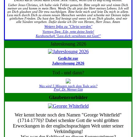
Lieber Jesus Christus, ich habe viele Fehler gemacht. Bitte vergib mir und nimm Dich
meiner an und komm in mein Herz. Werde Du ab jetzt der Herr meines Lebens. Ich will
an Dich glauben und Dir treu nachfolgen. Bitte heile mich und leite Du mich in allem.
Lass mich durch Dich zu einem neuen Menschen werden und schenke mir Deinen tiefen
göttlichen Frieden. Du hast den Tod besiegt und wenn ich an Dich glaube, sind mir
alle Sünden vergeben. Dafür danke ich Dir von Herzen, Herr Jesus. Amen
Weitere Infos zu "Christ werden"
Vortrag-Tipp: Eile, rette deine Seele!
Kurzbotschaft "Lass dich versöhnen mit Gott!"
Jahreslosung 2026
Gedicht zur
Jahreslosung 2026
Tod - und dann?
Was wird 5 Minuten nach dem Tode sein?
Prof. Dr. Werner Gitt
Glaubensvorbilder
Wer kennt heute noch den Namen "George Whitefield"
(1714-1770)? Dabei schenkte Gott die wohl größten
Erweckungen in der englischsprachigen Welt unter seiner
Verkündigung!
Was war der Schlüssel zu diesen Segensströmen?