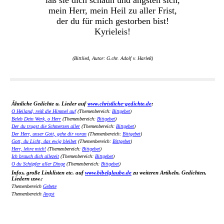
laß sie dich schaun und ängsten sich,
mein Herr, mein Heil zu aller Frist,
der du für mich gestorben bist!
Kyrieleis!
(Bittlied, Autor: G.chr. Adolf v. Harleß)
Ähnliche Gedichte u. Lieder auf
www.christliche-gedichte.de
:
O Heiland, reiß die Himmel auf
(Themenbereich:
Bittgebet
)
Beleb Dein Werk, o Herr
(Themenbereich:
Bittgebet
)
Der du trugst die Schmerzen aller
(Themenbereich:
Bittgebet
)
Der Herr, unser Gott, gehe dir voran
(Themenbereich:
Bittgebet
)
Gott, du Licht, das ewig bleibet
(Themenbereich:
Bittgebet
)
Herr, lehre mich!
(Themenbereich:
Bittgebet
)
Ich brauch dich allezeit
(Themenbereich:
Bittgebet
)
O du Schöpfer aller Dinge
(Themenbereich:
Bittgebet
)
Infos, große Linklisten etc. auf
www.bibelglaube.de
zu weiteren Artikeln, Gedichten,
Liedern usw.:
Themenbereich
Gebete
Themenbereich
Angst