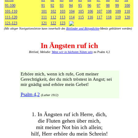
91-100
91
92
93
94
95
96
97
98
99
100
101-110
101
102
103
104
105
106
107
108
109
110
111-120
111
112
113
114
115
116
117
118
119
120
121-123
121
122
123
(Mit obiger Navigationsleiste kann innerhalb des
Bittlieder und Bittgedichte
-Menüs geblättert werden)
In Ängsten ruf ich
Bittlied, Melodie:
Wenn wir in höchsten Nöten sein
zu Psalm 4,2
Erhöre mich, wenn ich rufe, Gott meiner
Gerechtigkeit, der du mich tröstest in Angst; sei
mir gnädig und erhöre mein Gebet!
Psalm 4,2
(Luther 1912)
1. In Ängsten ruf ich Herre, dich,
die Fluten gehen über mich,
mit meiner Not bin ich allein;
hilf, Herr erhöre du mein Schrein!