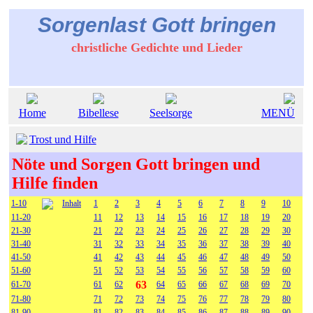
Sorgenlast Gott bringen
christliche Gedichte und Lieder
Home
Bibellese
Seelsorge
MENÜ
Trost und Hilfe
Nöte und Sorgen Gott bringen und
Hilfe finden
1-10
Inhalt
1
2
3
4
5
6
7
8
9
10
11-20
11
12
13
14
15
16
17
18
19
20
21-30
21
22
23
24
25
26
27
28
29
30
31-40
31
32
33
34
35
36
37
38
39
40
41-50
41
42
43
44
45
46
47
48
49
50
51-60
51
52
53
54
55
56
57
58
59
60
63
61-70
61
62
64
65
66
67
68
69
70
71-80
71
72
73
74
75
76
77
78
79
80
81-90
81
82
83
84
85
86
87
88
89
90