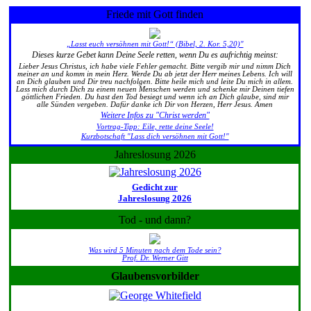
Friede mit Gott finden
„Lasst euch versöhnen mit Gott!“ (Bibel, 2. Kor. 5,20)"
Dieses kurze Gebet kann Deine Seele retten, wenn Du es aufrichtig meinst:
Lieber Jesus Christus, ich habe viele Fehler gemacht. Bitte vergib mir und nimm Dich
meiner an und komm in mein Herz. Werde Du ab jetzt der Herr meines Lebens. Ich will
an Dich glauben und Dir treu nachfolgen. Bitte heile mich und leite Du mich in allem.
Lass mich durch Dich zu einem neuen Menschen werden und schenke mir Deinen tiefen
göttlichen Frieden. Du hast den Tod besiegt und wenn ich an Dich glaube, sind mir
alle Sünden vergeben. Dafür danke ich Dir von Herzen, Herr Jesus. Amen
Weitere Infos zu "Christ werden"
Vortrag-Tipp: Eile, rette deine Seele!
Kurzbotschaft "Lass dich versöhnen mit Gott!"
Jahreslosung 2026
Gedicht zur
Jahreslosung 2026
Tod - und dann?
Was wird 5 Minuten nach dem Tode sein?
Prof. Dr. Werner Gitt
Glaubensvorbilder