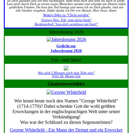
an Dich glauben und Dir treu nachfolgen. Bitte heile mich und leite Du mich in allem.
Lass mich durch Dich zu einem neuen Menschen werden und schenke mir Deinen tiefen
göttlichen Frieden. Du hast den Tod besiegt und wenn ich an Dich glaube, sind mir
alle Sünden vergeben. Dafür danke ich Dir von Herzen, Herr Jesus. Amen
Weitere Infos zu "Christ werden"
Vortrag-Tipp: Eile, rette deine Seele!
Kurzbotschaft "Lass dich versöhnen mit Gott!"
Jahreslosung 2026
Gedicht zur
Jahreslosung 2026
Tod - und dann?
Was wird 5 Minuten nach dem Tode sein?
Prof. Dr. Werner Gitt
Glaubensvorbilder
Wer kennt heute noch den Namen "George Whitefield"
(1714-1770)? Dabei schenkte Gott die wohl größten
Erweckungen in der englischsprachigen Welt unter seiner
Verkündigung!
Was war der Schlüssel zu diesen Segensströmen?
George Whitefield - Ein Mann der Demut und ein Erwecker