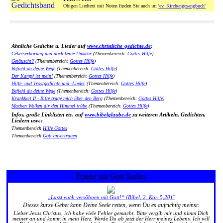
Obigen Liedtext mit Noten finden Sie auch im
'ev. Kirchengesangbuch'
Ähnliche Gedichte u. Lieder auf
www.christliche-gedichte.de
:
Gebetserhörung und doch keine Umkehr
(Themenbereich:
Gottes Hilfe
)
Getäuscht?
(Themenbereich:
Gottes Hilfe
)
Befiehl du deine Wege
(Themenbereich:
Gottes Hilfe
)
Der Kampf ist mein!
(Themenbereich:
Gottes Hilfe
)
Hilfe- und Trostgedichte und -Lieder
(Themenbereich:
Gottes Hilfe
)
Befiehl du deine Wege
(Themenbereich:
Gottes Hilfe
)
Krankheit II - Bitte trage mich über den Berg
(Themenbereich:
Gottes Hilfe
)
Machen Wolken dir den Himmel trübe
(Themenbereich:
Gottes Hilfe
)
Infos, große Linklisten etc. auf
www.bibelglaube.de
zu weiteren Artikeln, Gedichten,
Liedern usw.:
Themenbereich
Hilfe Gottes
Themenbereich
Gott anvertrauen
Friede mit Gott finden
„Lasst euch versöhnen mit Gott!“ (Bibel, 2. Kor. 5,20)"
Dieses kurze Gebet kann Deine Seele retten, wenn Du es aufrichtig meinst:
Lieber Jesus Christus, ich habe viele Fehler gemacht. Bitte vergib mir und nimm Dich
meiner an und komm in mein Herz. Werde Du ab jetzt der Herr meines Lebens. Ich will