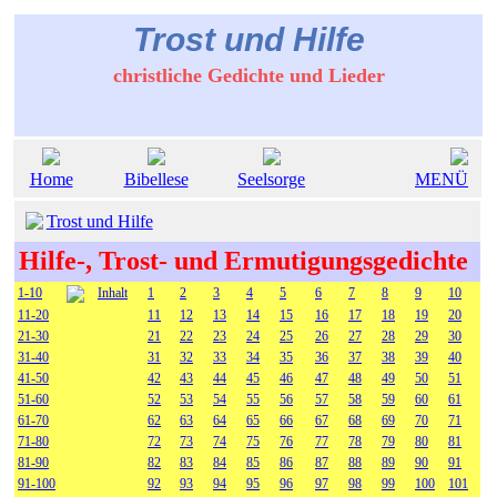
Trost und Hilfe
christliche Gedichte und Lieder
Home
Bibellese
Seelsorge
MENÜ
Trost und Hilfe
Hilfe-, Trost- und Ermutigungsgedichte
1-10
Inhalt
1
2
3
4
5
6
7
8
9
10
11-20
11
12
13
14
15
16
17
18
19
20
21-30
21
22
23
24
25
26
27
28
29
30
31-40
31
32
33
34
35
36
37
38
39
40
41-50
42
43
44
45
46
47
48
49
50
51
51-60
52
53
54
55
56
57
58
59
60
61
61-70
62
63
64
65
66
67
68
69
70
71
71-80
72
73
74
75
76
77
78
79
80
81
81-90
82
83
84
85
86
87
88
89
90
91
91-100
92
93
94
95
96
97
98
99
100
101