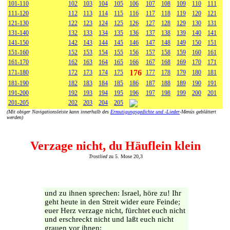
101-110
102
103
104
105
106
107
108
109
110
111
111-120
112
113
114
115
116
117
118
119
120
121
121-130
122
123
124
125
126
127
128
129
130
131
131-140
132
133
134
135
136
137
138
139
140
141
141-150
142
143
144
145
146
147
148
149
150
151
151-160
152
153
154
155
156
157
158
159
160
161
161-170
162
163
164
165
166
167
168
169
170
171
176
171-180
172
173
174
175
177
178
179
180
181
181-190
182
183
184
185
186
187
188
189
190
191
191-200
192
193
194
195
196
197
198
199
200
201
201-205
202
203
204
205
(Mit obiger Navigationsleiste kann innerhalb des
Ermutigungsgedichte und -Lieder
-Menüs geblättert
werden)
Verzage nicht, du Häuflein klein
Trostlied
zu 5. Mose 20,3
und zu ihnen sprechen: Israel, höre zu! Ihr
geht heute in den Streit wider eure Feinde;
euer Herz verzage nicht, fürchtet euch nicht
und erschreckt nicht und laßt euch nicht
grauen vor ihnen;