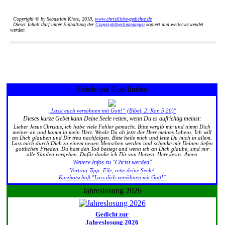
Copyright © by Sebastian Klotz, 2018,
www.christliche-gedichte.de
Dieser Inhalt darf unter Einhaltung der
Copyrightbestimmungen
kopiert und weiterverwendet
werden
Friede mit Gott finden
„Lasst euch versöhnen mit Gott!“ (Bibel, 2. Kor. 5,20)"
Dieses kurze Gebet kann Deine Seele retten, wenn Du es aufrichtig meinst:
Lieber Jesus Christus, ich habe viele Fehler gemacht. Bitte vergib mir und nimm Dich
meiner an und komm in mein Herz. Werde Du ab jetzt der Herr meines Lebens. Ich will
an Dich glauben und Dir treu nachfolgen. Bitte heile mich und leite Du mich in allem.
Lass mich durch Dich zu einem neuen Menschen werden und schenke mir Deinen tiefen
göttlichen Frieden. Du hast den Tod besiegt und wenn ich an Dich glaube, sind mir
alle Sünden vergeben. Dafür danke ich Dir von Herzen, Herr Jesus. Amen
Weitere Infos zu "Christ werden"
Vortrag-Tipp: Eile, rette deine Seele!
Kurzbotschaft "Lass dich versöhnen mit Gott!"
Jahreslosung 2026
Gedicht zur
Jahreslosung 2026