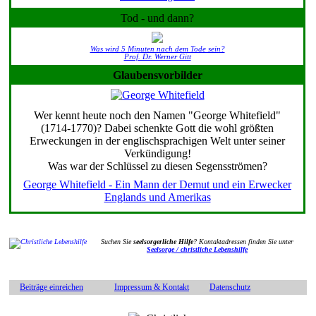
Tod - und dann?
Was wird 5 Minuten nach dem Tode sein?
Prof. Dr. Werner Gitt
Glaubensvorbilder
Wer kennt heute noch den Namen "George Whitefield"
(1714-1770)? Dabei schenkte Gott die wohl größten
Erweckungen in der englischsprachigen Welt unter seiner
Verkündigung!
Was war der Schlüssel zu diesen Segensströmen?
George Whitefield - Ein Mann der Demut und ein Erwecker
Englands und Amerikas
Suchen Sie
seelsorgerliche Hilfe
? Kontaktadressen finden Sie unter
Seelsorge / christliche Lebenshilfe
Beiträge einreichen
Impressum & Kontakt
Datenschutz