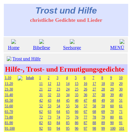
Trost und Hilfe
christliche Gedichte und Lieder
Home
Bibellese
Seelsorge
MENÜ
Trost und Hilfe
Hilfe-, Trost- und Ermutigungsgedichte
1-10
Inhalt
1
2
3
4
5
6
7
8
9
10
11-20
11
12
13
14
15
16
17
18
19
20
21-30
21
22
23
24
25
26
27
28
29
30
31-40
31
32
33
34
35
36
37
38
39
40
41-50
42
43
44
45
46
47
48
49
50
51
51-60
52
53
54
55
56
57
58
59
60
61
61-70
62
63
64
65
66
67
68
69
70
71
71-80
72
73
74
75
76
77
78
79
80
81
81-90
82
83
84
85
86
87
88
89
90
91
91-100
92
93
94
95
96
97
98
99
100
101