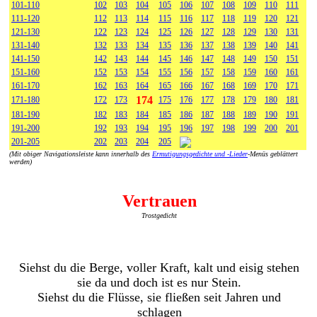
101-110
102
103
104
105
106
107
108
109
110
111
111-120
112
113
114
115
116
117
118
119
120
121
121-130
122
123
124
125
126
127
128
129
130
131
131-140
132
133
134
135
136
137
138
139
140
141
141-150
142
143
144
145
146
147
148
149
150
151
151-160
152
153
154
155
156
157
158
159
160
161
161-170
162
163
164
165
166
167
168
169
170
171
174
171-180
172
173
175
176
177
178
179
180
181
181-190
182
183
184
185
186
187
188
189
190
191
191-200
192
193
194
195
196
197
198
199
200
201
201-205
202
203
204
205
(Mit obiger Navigationsleiste kann innerhalb des
Ermutigungsgedichte und -Lieder
-Menüs geblättert
werden)
Vertrauen
Trostgedicht
Siehst du die Berge, voller Kraft, kalt und eisig stehen
sie da und doch ist es nur Stein.
Siehst du die Flüsse, sie fließen seit Jahren und
schlagen