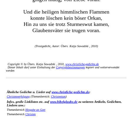
Und die heiligen himmlischen Flammen
konnte löschen kein böser Orkan,
Hin zu uns sie trotz Sturmeswut kamen,
Glaubensväter sie trugen voran.
(Trostgedicht, Autor: Übers. Katja Sawadski , 2010)
Copyright © by Übers. Katja Sawadski , 2010,
www.christliche-gedichte.de
Dieser Inhalt darf unter Einhaltung der
Copyrightbestimmungen
kopiert und weiterverwendet
werden
Ähnliche Gedichte u. Lieder auf
www.christliche-gedichte.de
:
Christenverfolgung
(Themenbereich:
Christentum
)
Infos, große Linklisten etc. auf
www.bibelglaube.de
zu weiteren Artikeln, Gedichten,
Liedern usw.:
Themenbereich
Hingabe an Gott
Themenbereich
Christen