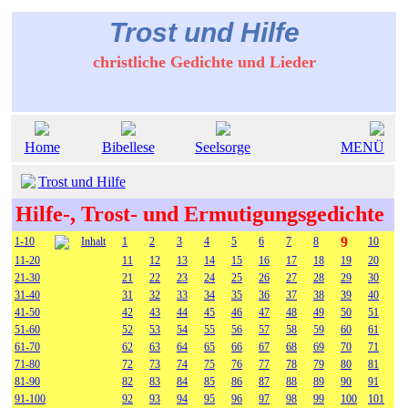
Trost und Hilfe
christliche Gedichte und Lieder
Home
Bibellese
Seelsorge
MENÜ
Trost und Hilfe
Hilfe-, Trost- und Ermutigungsgedichte
9
1-10
Inhalt
1
2
3
4
5
6
7
8
10
11-20
11
12
13
14
15
16
17
18
19
20
21-30
21
22
23
24
25
26
27
28
29
30
31-40
31
32
33
34
35
36
37
38
39
40
41-50
42
43
44
45
46
47
48
49
50
51
51-60
52
53
54
55
56
57
58
59
60
61
61-70
62
63
64
65
66
67
68
69
70
71
71-80
72
73
74
75
76
77
78
79
80
81
81-90
82
83
84
85
86
87
88
89
90
91
91-100
92
93
94
95
96
97
98
99
100
101