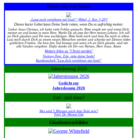
Friede mit Gott finden
„Lasst euch versöhnen mit Gott!“ (Bibel, 2. Kor. 5,20)"
Dieses kurze Gebet kann Deine Seele retten, wenn Du es aufrichtig meinst:
Lieber Jesus Christus, ich habe viele Fehler gemacht. Bitte vergib mir und nimm Dich
meiner an und komm in mein Herz. Werde Du ab jetzt der Herr meines Lebens. Ich will
an Dich glauben und Dir treu nachfolgen. Bitte heile mich und leite Du mich in allem.
Lass mich durch Dich zu einem neuen Menschen werden und schenke mir Deinen tiefen
göttlichen Frieden. Du hast den Tod besiegt und wenn ich an Dich glaube, sind mir
alle Sünden vergeben. Dafür danke ich Dir von Herzen, Herr Jesus. Amen
Weitere Infos zu "Christ werden"
Vortrag-Tipp: Eile, rette deine Seele!
Kurzbotschaft "Lass dich versöhnen mit Gott!"
Jahreslosung 2026
Gedicht zur
Jahreslosung 2026
Tod - und dann?
Was wird 5 Minuten nach dem Tode sein?
Prof. Dr. Werner Gitt
Glaubensvorbilder