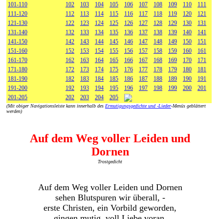
101-110
102
103
104
105
106
107
108
109
110
111
111-120
112
113
114
115
116
117
118
119
120
121
121-130
122
123
124
125
126
127
128
129
130
131
131-140
132
133
134
135
136
137
138
139
140
141
141-150
142
143
144
145
146
147
148
149
150
151
151-160
152
153
154
155
156
157
158
159
160
161
161-170
162
163
164
165
166
167
168
169
170
171
171-180
172
173
174
175
176
177
178
179
180
181
181-190
182
183
184
185
186
187
188
189
190
191
191-200
192
193
194
195
196
197
198
199
200
201
201-205
202
203
204
205
(Mit obiger Navigationsleiste kann innerhalb des
Ermutigungsgedichte und -Lieder
-Menüs geblättert
werden)
Auf dem Weg voller Leiden und
Dornen
Trostgedicht
Auf dem Weg voller Leiden und Dornen
sehen Blutspuren wir überall, -
erste Christen, ein Vorbild geworden,
gingen mutig, voll Liebe voran.