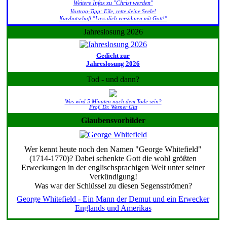
Weitere Infos zu "Christ werden"
Vortrag-Tipp: Eile, rette deine Seele!
Kurzbotschaft "Lass dich versöhnen mit Gott!"
Jahreslosung 2026
Gedicht zur
Jahreslosung 2026
Tod - und dann?
Was wird 5 Minuten nach dem Tode sein?
Prof. Dr. Werner Gitt
Glaubensvorbilder
Wer kennt heute noch den Namen "George Whitefield"
(1714-1770)? Dabei schenkte Gott die wohl größten
Erweckungen in der englischsprachigen Welt unter seiner
Verkündigung!
Was war der Schlüssel zu diesen Segensströmen?
George Whitefield - Ein Mann der Demut und ein Erwecker
Englands und Amerikas