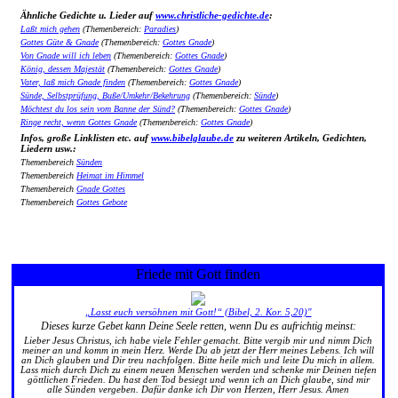
Ähnliche Gedichte u. Lieder auf
www.christliche-gedichte.de
:
Laßt mich gehen
(Themenbereich:
Paradies
)
Gottes Güte & Gnade
(Themenbereich:
Gottes Gnade
)
Von Gnade will ich leben
(Themenbereich:
Gottes Gnade
)
König, dessen Majestät
(Themenbereich:
Gottes Gnade
)
Vater, laß mich Gnade finden
(Themenbereich:
Gottes Gnade
)
Sünde, Selbstprüfung, Buße/Umkehr/Bekehrung
(Themenbereich:
Sünde
)
Möchtest du los sein vom Banne der Sünd?
(Themenbereich:
Gottes Gnade
)
Ringe recht, wenn Gottes Gnade
(Themenbereich:
Gottes Gnade
)
Infos, große Linklisten etc. auf
www.bibelglaube.de
zu weiteren Artikeln, Gedichten,
Liedern usw.:
Themenbereich
Sünden
Themenbereich
Heimat im Himmel
Themenbereich
Gnade Gottes
Themenbereich
Gottes Gebote
Friede mit Gott finden
„Lasst euch versöhnen mit Gott!“ (Bibel, 2. Kor. 5,20)"
Dieses kurze Gebet kann Deine Seele retten, wenn Du es aufrichtig meinst:
Lieber Jesus Christus, ich habe viele Fehler gemacht. Bitte vergib mir und nimm Dich
meiner an und komm in mein Herz. Werde Du ab jetzt der Herr meines Lebens. Ich will
an Dich glauben und Dir treu nachfolgen. Bitte heile mich und leite Du mich in allem.
Lass mich durch Dich zu einem neuen Menschen werden und schenke mir Deinen tiefen
göttlichen Frieden. Du hast den Tod besiegt und wenn ich an Dich glaube, sind mir
alle Sünden vergeben. Dafür danke ich Dir von Herzen, Herr Jesus. Amen