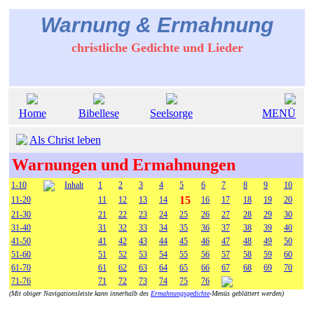
Warnung & Ermahnung
christliche Gedichte und Lieder
Home
Bibellese
Seelsorge
MENÜ
Als Christ leben
Warnungen und Ermahnungen
1-10
Inhalt
1
2
3
4
5
6
7
8
9
10
15
11-20
11
12
13
14
16
17
18
19
20
21-30
21
22
23
24
25
26
27
28
29
30
31-40
31
32
33
34
35
36
37
38
39
40
41-50
41
42
43
44
45
46
47
48
49
50
51-60
51
52
53
54
55
56
57
58
59
60
61-70
61
62
63
64
65
66
67
68
69
70
71-76
71
72
73
74
75
76
(Mit obiger Navigationsleiste kann innerhalb des
Ermahnungsgedichte
-Menüs geblättert werden)